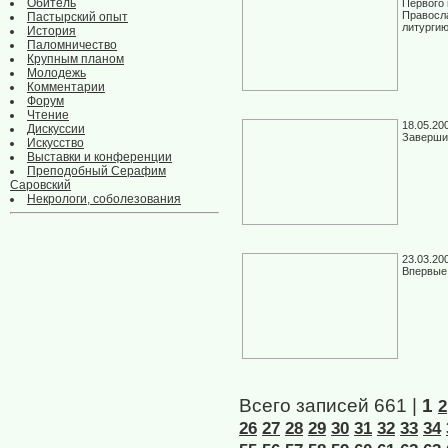
Обитель
Первого 
Правосл
Пастырский опыт
литургию
История
Паломничество
Крупным планом
Молодежь
Комментарии
Форум
Чтение
18.05.20
Дискуссии
Заверши
Искусство
Выставки и конференции
Преподобный Серафим
Саровский
Некрологи, соболезования
23.03.20
Впервые
Всего записей 661 |
1
2
26
27
28
29
30
31
32
33
34