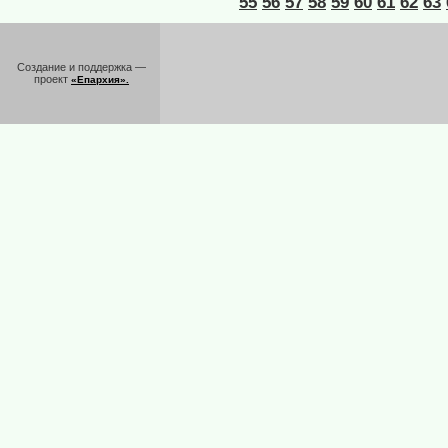
55
56
57
58
59
60
61
62
63
Создание и поддержка —
проект
«Епархия».