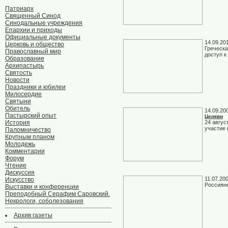
Патриарх
Священный Синод
Синодальные учреждения
Епархии и приходы
Официальные документы
14.09.20
Церковь и общество
Греческа
Православный мир
доступ к
Образование
Архипастырь
Святость
Новости
Праздники и юбилеи
Милосердие
Святыни
Обитель
14.09.20
Пастырский опыт
Церкви
История
24 авгус
участие
Паломничество
Крупным планом
Молодежь
Комментарии
Форум
Чтение
Дискуссия
11.07.20
Искусство
Россияне
Выставки и конференции
Преподобный Серафим Саровский.
Некрологи, соболезования
Архив газеты