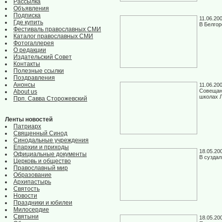
Рассылка
Объявления
Подписка
11.06.20
Где купить
В Белгор
Фестиваль православных СМИ
Каталог православных СМИ
Фотогаллерея
О редакции
Издательский Совет
Контакты
Полезные ссылки
Поздравления
Анонсы
11.06.20
Совещан
About us
школах Л
Прп. Савва Сторожевский
Ленты новостей
Патриарх
Священный Синод
Синодальные учреждения
Епархии и приходы
18.05.20
Официальные документы
В сузда
Церковь и общество
Православный мир
Образование
Архипастырь
Святость
Новости
Праздники и юбилеи
Милосердие
Святыни
18.05.20