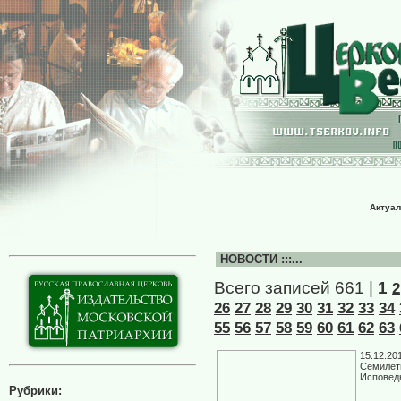
Актуал
НОВОСТИ :::...
Всего записей 661 |
1
2
26
27
28
29
30
31
32
33
34
55
56
57
58
59
60
61
62
63
15.12.20
Семилети
Исповед
Рубрики: