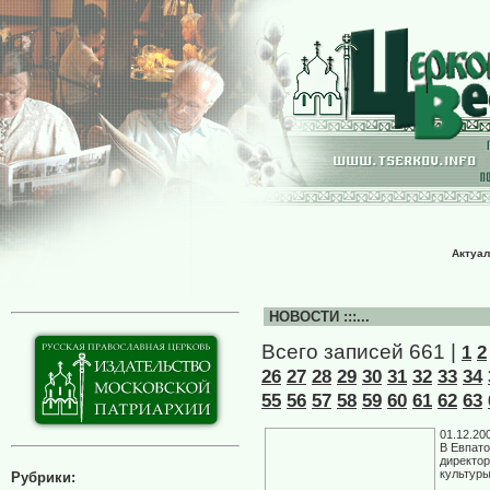
Актуал
НОВОСТИ :::...
Всего записей 661 |
1
2
26
27
28
29
30
31
32
33
34
55
56
57
58
59
60
61
62
63
01.12.20
В Евпато
директо
культур
Рубрики: