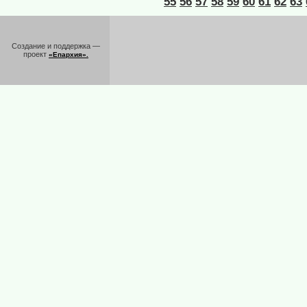
55
56
57
58
59
60
61
62
63
Создание и поддержка —
проект
«Епархия».