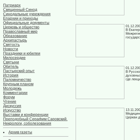
Патриарх
Священный Синод
Синодальные учреждения
Епархии и приходы
Официальные документы
01.12.20
Церковь и общество
В Екатер
Православный мир
Межреги
Образование
государс
Архипастырь
Святость
Новости
Праздники и юбилеи
Милосердие
Святыни
Обитель
01.12.20
Пастырский опыт
В Русско
История
духовных
где лекц
Паломничество
Крупным планом
Молодежь
Комментарии
Форум
Чтение
Дискуссия
13.11.20
Искусство
Медицинс
Выставки и конференции
Церкви 
Преподобный Серафим Саровский.
Некрологи, соболезования
Архив газеты