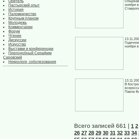
Обитель
Общекавк
ноября в
Пастырский опыт
Ставроп
История
Паломничество
Крупным планом
Молодежь
Комментарии
Форум
Чтение
13.11.20
Дискуссии
Годичное
Искусство
ноября 
Выставки и конференции
Преподобный Серафим
Саровский
Некрологи, соболезования
13.11.20
В Костро
всеросс
Павла Ф
Всего записей 661 |
1
2
26
27
28
29
30
31
32
33
34