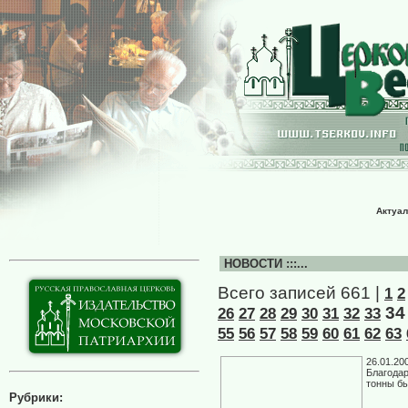
Актуал
НОВОСТИ :::...
Всего записей 661 |
1
2
34
26
27
28
29
30
31
32
33
55
56
57
58
59
60
61
62
63
26.01.20
Благодар
тонны бы
Рубрики: