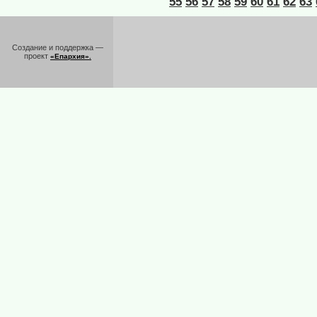
55
56
57
58
59
60
61
62
63
Создание и поддержка —
проект
«Епархия».