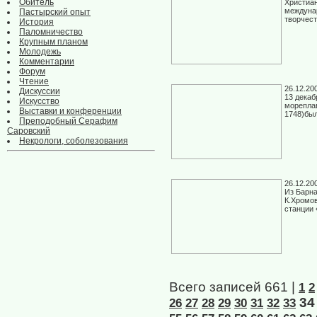
Обитель
Христиа
междуна
Пастырский опыт
творчес
История
Паломничество
Крупным планом
Молодежь
Комментарии
Форум
Чтение
26.12.20
Дискуссии
13 декаб
Искусство
мореплав
Выставки и конференции
1748)бы
Преподобный Серафим
Саровский
Некрологи, соболезования
26.12.20
Из Барна
К.Хромов
станции 
Всего записей 661 |
1
2
34
26
27
28
29
30
31
32
33