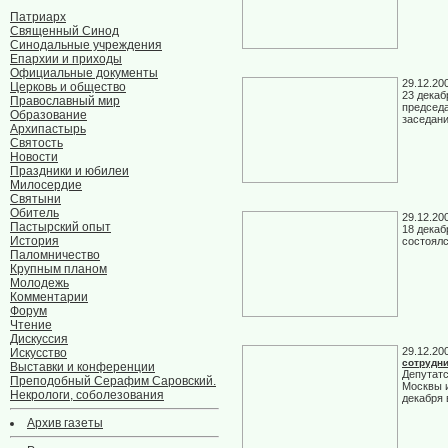
Патриарх
Священный Синод
Синодальные учреждения
Епархии и приходы
Официальные документы
29.12.20
Церковь и общество
23 декаб
Православный мир
председа
Образование
заседани
Архипастырь
Святость
Новости
Праздники и юбилеи
Милосердие
Святыни
Обитель
29.12.20
Пастырский опыт
18 декаб
История
состоял
Паломничество
Крупным планом
Молодежь
Комментарии
Форум
Чтение
Дискуссия
29.12.20
Искусство
сотрудн
Выставки и конференции
Депутатс
Преподобный Серафим Саровский.
Москвы и
Некрологи, соболезования
декабря 
Архив газеты