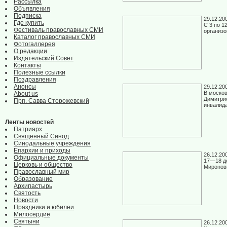
Рассылка
Объявления
Подписка
29.12.20
Где купить
С 3 по 1
Фестиваль православных СМИ
организо
Каталог православных СМИ
Фотогаллерея
О редакции
Издательский Совет
Контакты
Полезные ссылки
Поздравления
Анонсы
29.12.20
В москов
About us
Димитрие
Прп. Савва Сторожевский
инвалид
Ленты новостей
Патриарх
Священный Синод
Синодальные учреждения
Епархии и приходы
26.12.20
Официальные документы
17—18 де
Церковь и общество
Миронов
Православный мир
Образование
Архипастырь
Святость
Новости
Праздники и юбилеи
Милосердие
Святыни
26.12.20