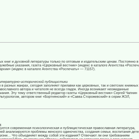
х книг и духовной литературы только по оптовым и издательским ценам. Постоянно в
ужебные указания, газета «Церковный вестник» (индекс в каталоге Агентства «Роспеч
рхии» (индекс в каталоге Агентства «Роспечать» — 71157).
литературно-исторической публицистики
в разных жанрах, сегодня заполняет прилавки как церковных, так и светских книжных
вославного автора и читателя не всегда гладок. Иногда возникают неожиданные
мания. Эту тему ответственный редактор газеты «Церковный вестник» Сергей Чапнин
ультурологом, автором книг «Бортнянский» и «Савва Сторожевский» в серии ЖЗЛ,
ы
уется современная психологическая и публицистическая православная литература,
ей анализируются проблемы женского одиночества, создания семьи, воспитания дете
жизни… Что объединяет между собой эти издания? Отвечают ли они требованиям