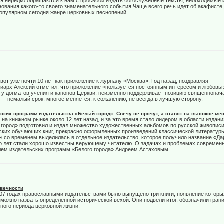
я нередко обращаются к нам с просьбой издать богослужебные тексты, необходимые 
нования какого-то своего знаменательного события.Чаще всего речь идет об акафисте,
опулярном сегодня жанре церковных песнопений.
от уже почти 10 лет как приложение к журналу «Москва». Год назад, поздравляя
иарх Алексий отметил, что приложение «пользуется постоянным интересом и любовь
ту догматов учения и канонов Церкви, неизменно поддерживает позицию священнонач
— немалый срок, многое меняется, к сожалению, не всегда в лучшую сторону.
ских программ издательства «Белый город»: Свечу не прячут, а ставят на высокое ме
на книжном рынке около 12 лет назад, и за это время стало лидером в области издани
город» подготовил и издал множество художественных альбомов по русской живописи
тских обучающих книг, прекрасно оформленных произведений классической литератур
» со временем выделилась в отдельное издательство, которое получило название «Да
ко лет стали хорошо известны верующему читателю. О задачах и проблемах современ
лем издательских программ «Белого города» Андреем Астаховым.
 вечности
07 годах православными издательствами было выпущено три книги, появление которы
 можно назвать определенной исторической вехой. Они подвели итог, обозначили гран
ного периода церковной жизни.