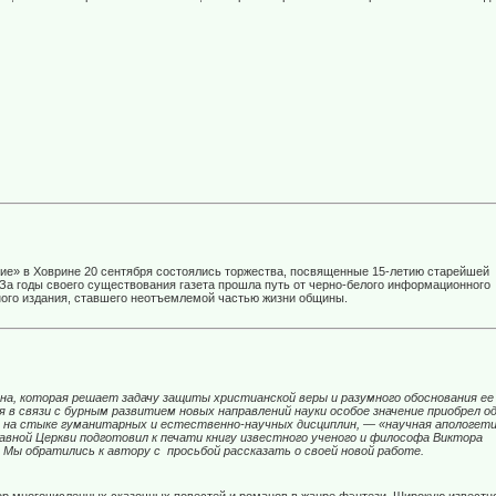
ие» в Ховрине 20 сентября состоялись торжества, посвященные 15-летию старейшей
За годы своего существования газета прошла путь от черно-белого информационного
ного издания, ставшего неотъемлемой частью жизни общины.
на, которая решает задачу защиты христианской веры и разумного обоснования ее
 в связи с бурным развитием новых направлений науки особое значение приобрел о
я на стыке гуманитарных и естественно-научных дисциплин, — «научная апологети
вной Церкви подготовил к печати книгу известного ученого и философа Виктора
. Мы обратились к автору с
просьбой рассказать о своей новой работе.