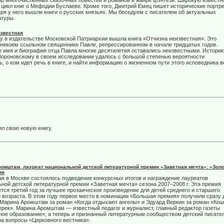
р многочисленных сказочных повестей и романов в жанре фэнтези. Широкую известн
и цикл книг о Мефодии Буслаеве. Кроме того, Дмитрий Емец пишет исторические портр
ря у него вышли книги о русских князьях. Мы беседуем с писателем об актуальных
атуры.
звестная
ду в издательстве Московской Патриархии вышла книга «Отчизна неизвестная». Это
 некоем ссыльном священнике Павле, репрессированном в начале тридцатых годов.
 имя и биография отца Павла многие десятилетия оставались неизвестными. Историк
ороновскому в своем исследовании удалось с большой степенью вероятности
ь, о ком идет речь в книге, и найти информацию о жизненном пути этого исповедника в
л свою новую книгу.
омштам, лауреат национальной детской литературной премии «Заветная мечта»: «Зол
ия
ая в Москве состоялось подведение конкурсных итогов и награждение лауреатов
ной детской литературной премии «Заветная мечта» сезона 2007–2008 г. Эта премия
тся третий год за лучшее прозаическое произведение для детей среднего и старшего
 возраста. В этом году первое место в номинации «Большая премия» получили сразу 
Марина Аромштам за роман «Когда отдыхают ангелы» и Эдуард Веркин за роман «Кош
ерек». Марина Аромштам — известный педагог и журналист, главный редактор газеты
ое образование», а теперь и признанный литературным сообществом детский писател
на вопросы «Церковного вестника».