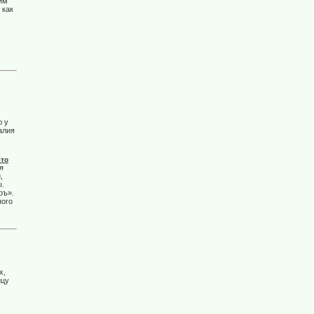
им
 как
ю у
алия
сто
я
,
ы.
ръ».
ного
х,
ицу