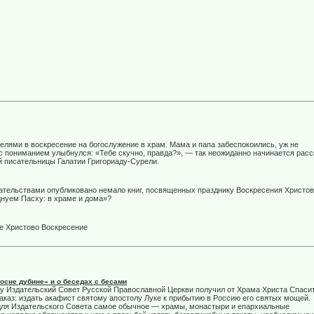
елями в воскресение на богослужение в храм. Мама и папа забеспокоились, уж не
 с пониманием улыбнулся: «Тебе скучно, правда?», — так неожиданно начинается расс
й писательницы Галатии Григориаду-Сурели.
тельствами опубликовано немало книг, посвященных празднику Воскресения Христов
днуем Пасху: в храме и дома»?
е Христово Воскресение
осне дубине» и о беседах с бесами
ду Издательский Совет Русской Православной Церкви получил от Храма Христа Спаси
аказ: издать акафист святому апостолу Луке к прибытию в Россию его святых мощей.
для Издательского Совета самое обычное — храмы, монастыри и епархиальные