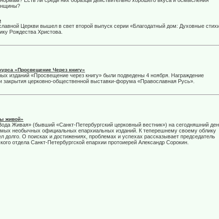
нормам? Есть ли среди них образцы действительно хорошего вкуса и осмысления
енщины?
о
лавной Церкви вышел в свет второй выпуск серии «Благодатный дом: Духовные стих
ику Рождества Христова.
курса «Просвещение Через книгу»
жных изданий «Просвещение через книгу» были подведены 4 ноября. Награждение
ии закрытия церковно-общественной выставки-форума «Православная Русь».
ды живой»
ода Живая» (бывший «Санкт-Петербургский церковный вестник») на сегодняшний де
амых необычных официальных епархиальных изданий. К теперешнему своему облику
л долго. О поисках и достижениях, проблемах и успехах рассказывает председатель
кого отдела Санкт-Петербургской епархии протоиерей Александр Сорокин.