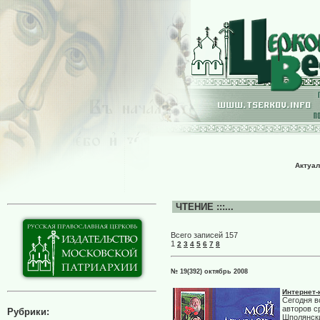
Актуал
ЧТЕНИЕ :::...
Всего записей 157
1
2
3
4
5
6
7
8
№ 19(392) октябрь 2008
Интернет-
Сегодня в
авторов с
Рубрики:
Шполянски