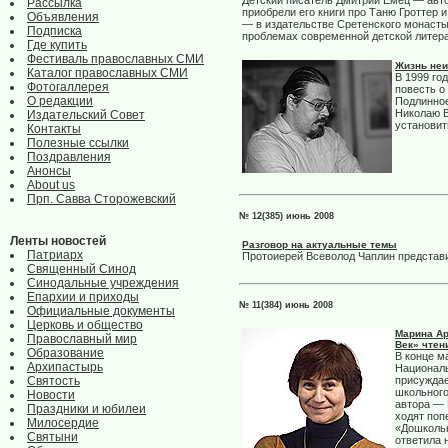
Детский писатель Дмитрий Емец — авто
Рассылка
приобрели его книги про Таню Гроттер 
Объявления
— в издательстве Сретенского монасты
Подписка
проблемах современной детской литер
Где купить
Фестиваль православных СМИ
Жизнь неи
Каталог православных СМИ
В 1999 го
Фотогаллерея
повесть о
О редакции
Подлинное
Николаю В
Издательский Совет
установит
Контакты
Полезные ссылки
Поздравления
Анонсы
About us
Прп. Савва Сторожевский
№ 12(385) июнь 2008
Ленты новостей
Разговор на актуальные темы
Патриарх
Протоиерей Всеволод Чаплин представи
Священный Синод
Синодальные учреждения
Епархии и приходы
№ 11(384) июнь 2008
Официальные документы
Церковь и общество
Марина Ар
Православный мир
Век» чтен
Образование
В конце м
Архипастырь
Националь
Святость
присуждае
школьного
Новости
автора — 
Праздники и юбилеи
ходят поп
Милосердие
«Дошкольн
Святыни
ответила 