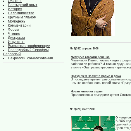
Обитель
Пастырский опыт
История
Паломничество
Крупным планом
Молодежь
Комментарии
Форум
Чтение
Дискуссии
Искусство
Выставки и конференции
№ 8(381) апрель 2008
Преподобный Серафим
Саровский
Литургия глазами ребенка
Некрологи, соболезования
Маленький Иван отказался идти с родит
заболел ли ребенок? И только дедушка
в книге «Завтра воскресение» греческо
Празднуем Пасху: в храме и дома
В последнее время православными изда
чем же особенность новой книги «Праз
Новая книжная серия
Православные праздники детям Светло
№ 5(378) март 2008
О «смртон
В 2007 го
срочный з
Дело это 