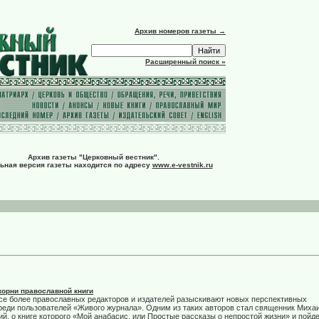
Архив номеров газеты →
Расширенный поиск »
Архив газеты "Церковный вестник".
ьная версия газеты находится по адресу
www.e-vestnik.ru
корни православной книги
се более православных редакторов и издателей разыскивают новых перспективных
реди пользователей «Живого журнала». Одним из таких авторов стал священник Миха
й, о книге которого «Мой анабасис, или Простые рассказы о непростой жизни» и пойд