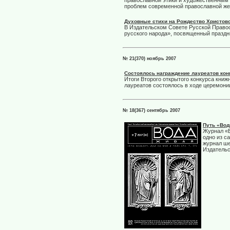
православной этики и художественным 
проблем современной православной ж
Духовные стихи на Рождество Христов
В Издательском Совете Русской Правос
русского народа», посвященный праздн
№ 21(370) ноябрь 2007
Cостоялось награждение лауреатов кон
Итоги Второго открытого конкурса кни
лауреатов состоялось в ходе церемон
№ 18(367) сентябрь 2007
Путь «Во
Журнал «В
одно из с
журнал ше
Издательс