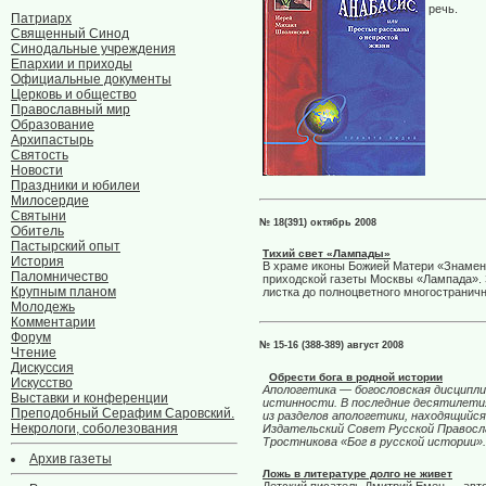
речь.
Патриарх
Священный Синод
Синодальные учреждения
Епархии и приходы
Официальные документы
Церковь и общество
Православный мир
Образование
Архипастырь
Святость
Новости
Праздники и юбилеи
Милосердие
Святыни
№ 18(391) октябрь 2008
Обитель
Пастырский опыт
Тихий свет «Лампады»
История
В храме иконы Божией Матери «Знамен
Паломничество
приходской газеты Москвы «Лампада». 
Крупным планом
листка до полноцветного многостранич
Молодежь
Комментарии
Форум
№ 15-16 (388-389) август 2008
Чтение
Дискуссия
Обрести бога в родной истории
Искусство
Апологетика — богословская дисципли
Выставки и конференции
истинности. В последние десятилетия
Преподобный Серафим Саровский.
из разделов апологетики, находящийс
Некрологи, соболезования
Издательский Совет Русской Правосла
Тростникова «Бог в русской истории»
Архив газеты
Ложь в литературе долго не живет