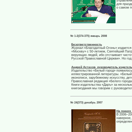
управлени
для празд
о самом п
№ 1-2(374-375) январь 2008
Безответственность
Журнал «Благодатный Огонь» издается в
«Москву» с 50-летием, Святейший Патр
верующих людей, ибо отстаивает чисто
Русской Православной Церкви». Но год 
Андрей Астахов, руководитель издатель
Издательство «Белый город» появилось 
иллюстрированной литературы. «Белый 
иконописи, зарубежному искусству, де
Православная редакция «Белого города
Книги издательства «Даръ» за несколь
книгоиздания мы говорим с руководите
№ 24(373) декабрь 2007
На пороге
В 2006–20
наверное,
определен