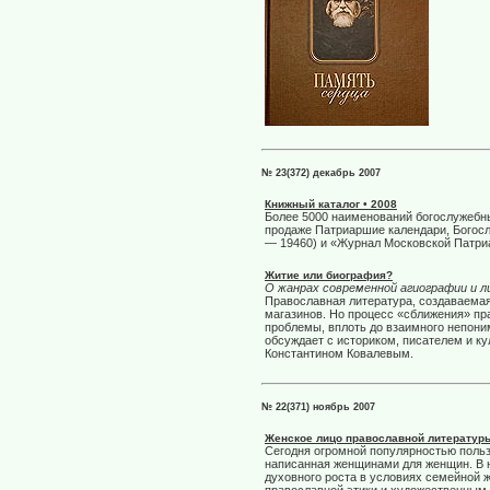
№ 23(372) декабрь 2007
Книжный каталог • 2008
Более 5000 наименований богослужебны
продаже Патриаршие календари, Богосл
— 19460) и «Журнал Московской Патриа
Житие или биография?
О жанрах современной агиографии и 
Православная литература, создаваемая 
магазинов. Но процесс «сближения» пра
проблемы, вплоть до взаимного непони
обсуждает с историком, писателем и к
Константином Ковалевым.
№ 22(371) ноябрь 2007
Женское лицо православной литератур
Сегодня огромной популярностью польз
написанная женщинами для женщин. В н
духовного роста в условиях семейной 