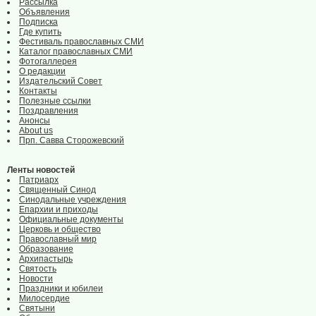
Рассылка
Объявления
Подписка
Где купить
Фестиваль православных СМИ
Каталог православных СМИ
Фотогаллерея
О редакции
Издательский Совет
Контакты
Полезные ссылки
Поздравления
Анонсы
About us
Прп. Савва Сторожевский
Ленты новостей
Патриарх
Священный Синод
Синодальные учреждения
Епархии и приходы
Официальные документы
Церковь и общество
Православный мир
Образование
Архипастырь
Святость
Новости
Праздники и юбилеи
Милосердие
Святыни