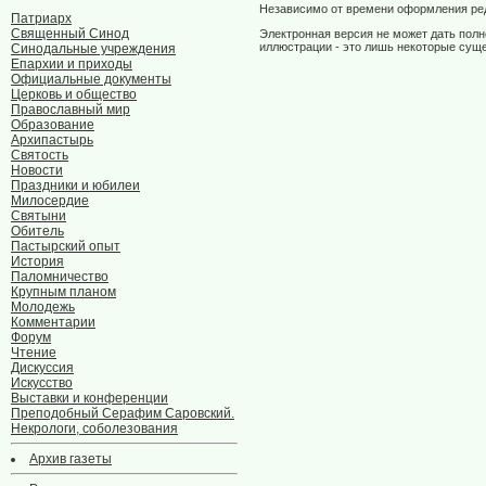
Независимо от времени оформления ред
Патриарх
Священный Синод
Электронная версия не может дать полн
иллюстрации - это лишь некоторые суще
Синодальные учреждения
Епархии и приходы
Официальные документы
Церковь и общество
Православный мир
Образование
Архипастырь
Святость
Новости
Праздники и юбилеи
Милосердие
Святыни
Обитель
Пастырский опыт
История
Паломничество
Крупным планом
Молодежь
Комментарии
Форум
Чтение
Дискуссия
Искусство
Выставки и конференции
Преподобный Серафим Саровский.
Некрологи, соболезования
Архив газеты