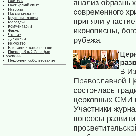
анализ образных
Обитель
Пастырский опыт
современного хр
История
Паломничество
Крупным планом
приняли участие
Молодежь
Комментарии
иконописцы, бого
Форум
Чтение
рубежа.
Дискуссии
Искусство
Выставки и конференции
Преподобный Серафим
Цер
Саровский
Некрологи, соболезования
разв
В И
Православной Це
состоялась трад
церковных СМИ и
Участники журна
вопросы развити
просветительской