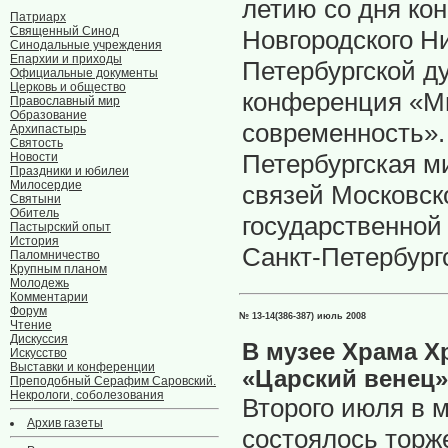
летию со дня ко
Патриарх
Священный Синод
Новгородского Ни
Синодальные учреждения
Епархии и приходы
Петербургской д
Официальные документы
Церковь и общество
конференция «Ми
Православный мир
Образование
современность».
Архипастырь
Святость
Петербургская м
Новости
Праздники и юбилеи
Милосердие
связей Московск
Святыни
Обитель
государственной
Пастырский опыт
История
Санкт-Петербург
Паломничество
Крупным планом
Молодежь
Комментарии
Форум
№ 13-14(386-387) июль 2008
Чтение
Дискуссия
В музее Храма Х
Искусство
Выставки и конференции
«Царский венец»
Преподобный Серафим Саровский.
Некрологи, соболезования
Второго июля в 
Архив газеты
состоялось торж