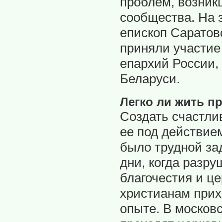
проблем, возник
сообщества. На 
епископ Саратов
приняли участие
епархий России,
Беларуси.
Легко ли жить п
Создать счастли
ее под действие
было трудной за
дни, когда разр
благочестия и ц
христианам прих
опыте. В москов