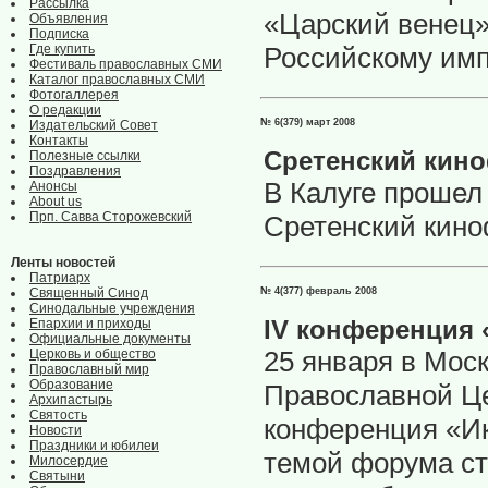
Рассылка
«Царский венец»
Объявления
Подписка
Российскому импе
Где купить
Фестиваль православных СМИ
Каталог православных СМИ
Фотогаллерея
О редакции
№ 6(379) март 2008
Издательский Совет
Контакты
Сретенский кино
Полезные ссылки
Поздравления
В Калуге проше
Анонсы
About us
Прп. Савва Сторожевский
Сретенский кино
Ленты новостей
Патриарх
№ 4(377) февраль 2008
Священный Синод
Синодальные учреждения
IV конференция 
Епархии и приходы
Официальные документы
25 января в Мос
Церковь и общество
Православный мир
Образование
Православной Це
Архипастырь
Святость
конференция «Ик
Новости
Праздники и юбилеи
темой форума ст
Милосердие
Святыни