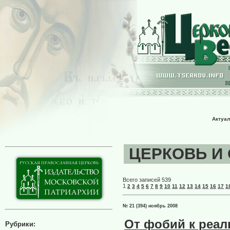
Актуал
ЦЕРКОВЬ И О
Всего записей 539
1
2
3
4
5
6
7
8
9
10
11
12
13
14
15
16
17
1
№ 21 (394) ноябрь 2008
От фобий к реал
Рубрики: