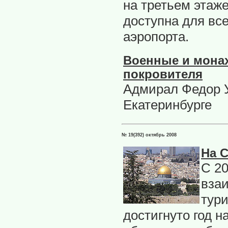
на третьем этаж
доступна для вс
аэропорта.
Военные и монах
покровителя
Адмирал Федор У
Екатеринбурге
№ 19(392) октябрь 2008
На 
С 20
вза
тур
достигнуто год н