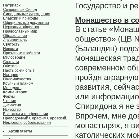
Государство и р
Патриарх
Священный Синод
Синодальные учреждения
Епархии и приходы
Монашество в с
Официальные документы
В статье «Монаш
Церковь и общество
Православный мир
Образование
общество» (ЦВ №
Архипастырь
Святость
(Баландин) поде
Новости
Праздники и юбилеи
монашеская трад
Милосердие
Святыни
современном обще
Обитель
Пастырский опыт
История
пройдя аграрную
Паломничество
Крупным планом
развития, сейча
Молодежь
Комментарии
или информацион
Форум
Чтение
Спиридона я не 
Дискуссия
Искусство
Впрочем, мне до
Выставки и конференции
Преподобный Серафим Саровский.
Некрологи, соболезования
монастырях, я в
Архив газеты
католических мо