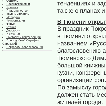
Обитель
тенденциях и за
Пастырский опыт
История
также о планах и
Паломничество
Крупным планом
Молодежь
В Тюмени откры
Комментарии
Форум
В праздник Покр
Чтение
Дискуссии
Искусство
в Тюмени открыл
Выставки и конференции
Преподобный Серафим
названием «Русс
Саровский
Некрологи, соболезования
благословению а
Тюменского Дими
большой книжный
кухни, конферен
организации соц
По замыслу горо
должен стать ме
жителей города.