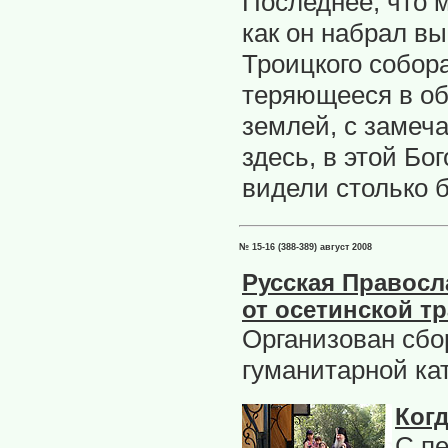
Последнее, что м
как он набрал в
Троицкого собора
теряющееся в обл
землей, с замеч
здесь, в этой Бо
видели столько 
№ 15-16 (388-389) август 2008
Русская Правосл
от осетинской т
Организован сбо
гуманитарной ка
Ког
С п