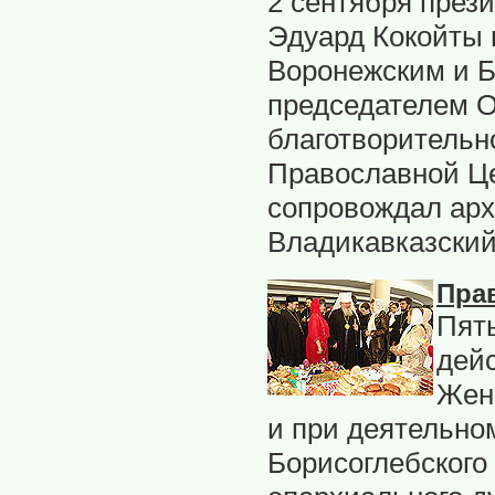
2 сентября през
Эдуард Кокойты 
Воронежским и Б
председателем О
благотворительн
Православной Це
сопровождал арх
Владикавказски
Пра
Пять
дей
Жен
и при деятельно
Борисоглебского