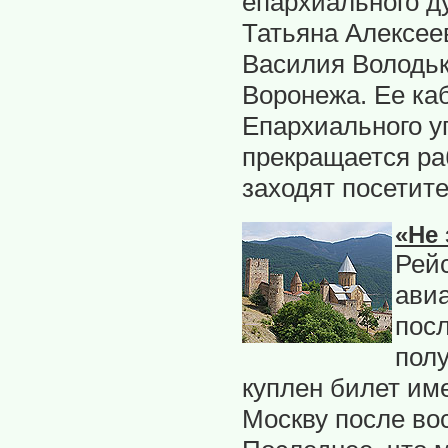
епархиального д
Татьяна Алексее
Василия Володько
Воронежа. Ее ка
Епархиального уп
прекращается ра
заходят посетите
«Не 
Рей
авиа
пос
полу
куплен билет им
Москву после во