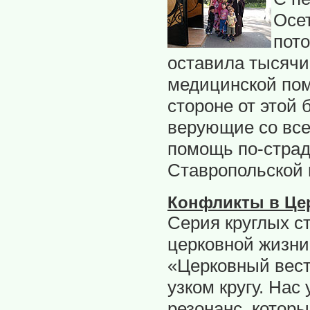
Осет
пото
оставила тысячи
медицинской пом
стороне от этой
верующие со все
помощь по-стра
Ставропольской 
Конфликты в Це
Серия круглых с
церковной жизни
«Церковный вест
узком кругу. На
резонанс, котор