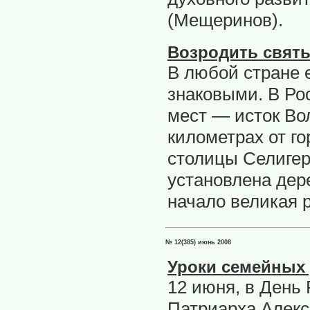
(Мещеринов).
Возродить святы
В любой стране 
знаковыми. В Ро
мест — исток Во
километрах от г
столицы Селигерс
установлена дер
начало великая р
№ 12(385) июнь 2008
Уроки семейных
12 июня, в День
Патриарха Алекс