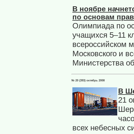
В ноябре начнет
по основам пра
Олимпиада по ос
учащихся 5–11 к
всероссийском м
Московского и в
Министерства об
№ 20 (393) октябрь 2008
В Ш
21 
Шер
час
всех небесных с