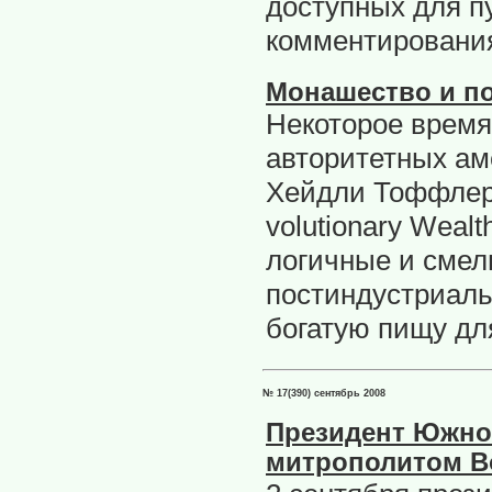
доступных для п
комментирования
Монашество и п
Некоторое время
авторитетных ам
Хейдли Тоффлеро
volutionary Weal
логичные и смел
постиндустриальн
богатую пищу д
№ 17(390) сентябрь 2008
Президент Южной
митрополитом В