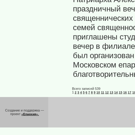
праздничный веч
священнических 
семей священнос
приглашены сту
вечер в филиале
был организован
Московском епар
благотворительн
Всего записей 539
1
2
3
4
5
6
7
8
9
10
11
12
13
14
15
16
17
1
Создание и поддержка —
проект
«Епархия».