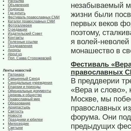
Рассылка
незабываемый ме
Объявления
Подписка
жизни были пос
Где купить
Фестиваль православных СМИ
первых веков ф
Каталог православных СМИ
Фотогаллерея
О редакции
поэтому, сталки
Издательский Совет
Контакты
я волей-неволей
Полезные ссылки
Поздравления
монашество в св
Анонсы
About us
Прп. Савва Сторожевский
Фестиваль «Вера
Ленты новостей
православных 
Патриарх
В преддверии тр
Священный Синод
Синодальные учреждения
Епархии и приходы
«Вера и слово», 
Официальные документы
Церковь и общество
Москве, мы побе
Православный мир
Образование
православных из
Архипастырь
Святость
форума. Они под
Новости
Праздники и юбилеи
Милосердие
предыдущих фест
Святыни