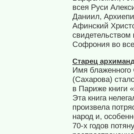
всея Руси Алекс
Даниил, Архиепи
Афинский Христ
свидетельством 
Софрония во все
Старец архиман
Имя блаженного
(Сахарова) стал
в Париже книги 
Эта книга нелег
произвела потр
народ и, особенн
70-х годов потян