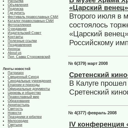
В музее Храма Х
Рассылка
Объявления
«Царский венец»
Подписка
Где купить
Второго июля в 
Фестиваль православных СМИ
Каталог православных СМИ
состоялось торж
Фотогаллерея
О редакции
«Царский венец»
Издательский Совет
Контакты
Российскому импе
Полезные ссылки
Поздравления
Анонсы
About us
Прп. Савва Сторожевский
№ 6(379) март 2008
Ленты новостей
Патриарх
Сретенский кино
Священный Синод
Синодальные учреждения
В Калуге проше
Епархии и приходы
Официальные документы
Сретенский кино
Церковь и общество
Православный мир
Образование
Архипастырь
Святость
№ 4(377) февраль 2008
Новости
Праздники и юбилеи
Милосердие
IV конференция 
Святыни