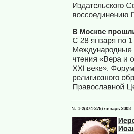
Издательского С
воссоединению Р
В Москве прошли
С 28 января по 
Международные 
чтения «Вера и 
XXI веке». Фору
религиозного об
Православной Ц
№ 1-2(374-375) январь 2008
Иер
Иоа