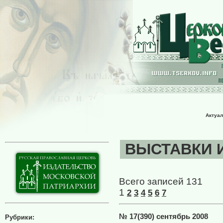
Актуал
ВЫСТАВКИ И 
Всего записей 131
1
2
3
4
5
6
7
№ 17(390) сентябрь 2008
Рубрики: