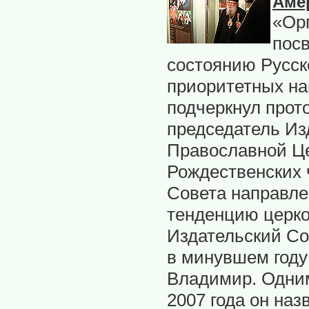
Аме
«Ор
пос
состоянию Русск
приоритетных на
подчеркнул прот
председатель Из
Православной Це
Рождественских 
Совета направле
тенденцию церко
Издательский Сов
в минувшем году 
Владимир. Одним
2007 года он на