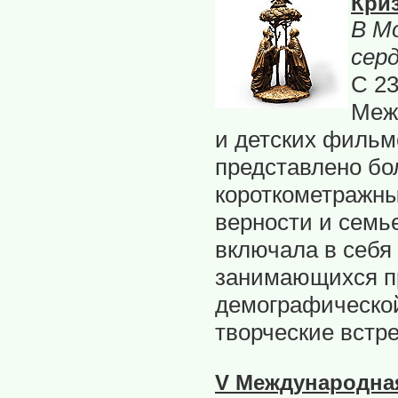
Кри
В М
сер
С 23
Меж
и детских фильм
представлено бо
короткометражны
верности и семь
включала в себя
занимающихся п
демографической
творческие встре
V Международна