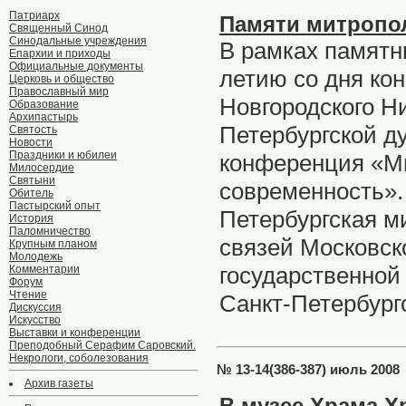
Патриарх
Памяти митропол
Священный Синод
Синодальные учреждения
В рамках памятн
Епархии и приходы
Официальные документы
летию со дня ко
Церковь и общество
Православный мир
Новгородского Ни
Образование
Архипастырь
Петербургской д
Святость
Новости
Праздники и юбилеи
конференция «Ми
Милосердие
Святыни
современность».
Обитель
Пастырский опыт
Петербургская м
История
Паломничество
связей Московск
Крупным планом
Молодежь
государственной
Комментарии
Форум
Чтение
Санкт-Петербург
Дискуссия
Искусство
Выставки и конференции
Преподобный Серафим Саровский.
Некрологи, соболезования
№ 13-14(386-387) июль 2008
Архив газеты