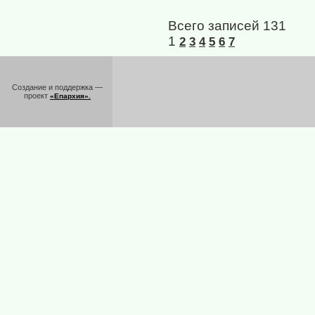
Всего записей 131
1
2
3
4
5
6
7
Создание и поддержка —
проект
«Епархия».