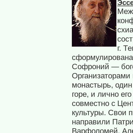
Эссе
Меж
кон
схи
сос
г. 
сформулирована 
Софроний — бого
Организаторами
монастырь, один
горе, и лично е
совместно с Цен
культуры. Свои 
направили Патри
Варфоломей, Але