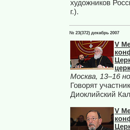
художников Росс
г.).
№ 23(372) декабрь 2007
V М
кон
Цер
цер
Москва, 13–16 н
Говорят участни
Диоклийский Кал
V М
кон
Цер