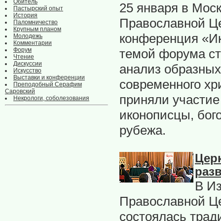
Обитель
25 января в Мос
Пастырский опыт
История
Православной Це
Паломничество
Крупным планом
конференция «Ик
Молодежь
Комментарии
Форум
темой форума ст
Чтение
Дискуссии
анализ образных
Искусство
Выставки и конференции
современного хр
Преподобный Серафим
Саровский
приняли участие
Некрологи, соболезования
иконописцы, бого
рубежа.
Цер
разв
В И
Православной Це
состоялась трад