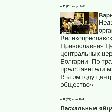
№ 15 (292) август 2004
Варн
Неде
орг
Великопреславск
Православная Це
центральных це
Болгарии. По тр
представители м
В этом году цен
общество».
№ 11 (288) июнь 2004
Пасхальные яйца