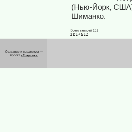
(Нью-Йорк, США)
Шиманко.
Всего записей 131
4
1
2
3
5
6
7
Создание и поддержка —
проект
«Епархия».