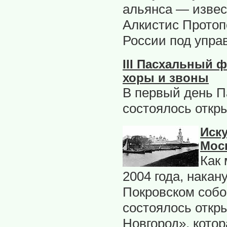
альянса — извес
Алкистис Протоп
России под упра
III Пасхальный 
хоры и звоны
В первый день П
состоялось откр
Иск
Мос
Как
2004 года, накан
Покровском собо
состоялось откр
Новгород», котор