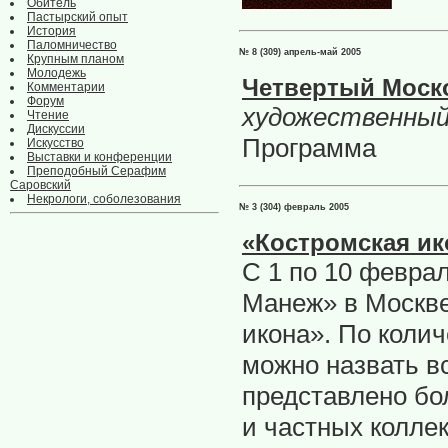
Обитель
Пастырский опыт
История
Паломничество
№ 8 (309) апрель-май 2005
Крупным планом
Молодежь
Четвертый Моск
Комментарии
Форум
художественный
Чтение
Дискуссии
Программа
Искусство
Выставки и конференции
Преподобный Серафим
Саровский
Некрологи, соболезования
№ 3 (304) февраль 2005
«Костромская ик
C 1 по 10 февра
Манеж» в Москве
икона». По колич
можно назвать в
представлено бо
и частных колле