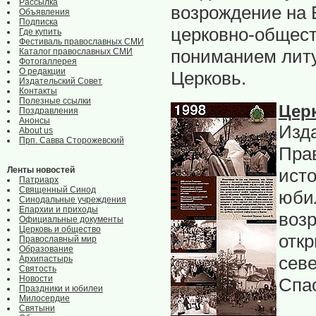
Рассылка
возрождение на 
Объявления
Подписка
церковно-общест
Где купить
Фестиваль православных СМИ
пониманием литу
Каталог православных СМИ
Фотогаллерея
О редакции
Церковь.
Издательский Совет
Контакты
Полезные ссылки
Цер
Поздравления
Анонсы
Изд
About us
Прп. Савва Сторожевский
Пра
Ленты новостей
исто
Патриарх
Священный Синод
юби
Синодальные учреждения
Епархии и приходы
воз
Официальные документы
Церковь и общество
откр
Православный мир
Образование
сев
Архипастырь
Святость
Новости
Спа
Праздники и юбилеи
Милосердие
Святыни