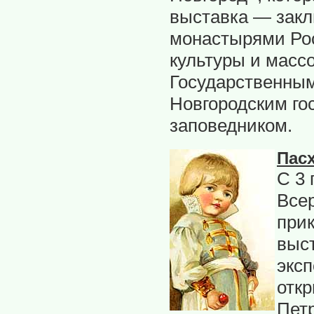
выставка — закл
монастырями Рос
культуры и масс
Государственным
Новгородским г
заповедником.
Пас
С 3 
Все
прик
выст
экс
отк
Пет