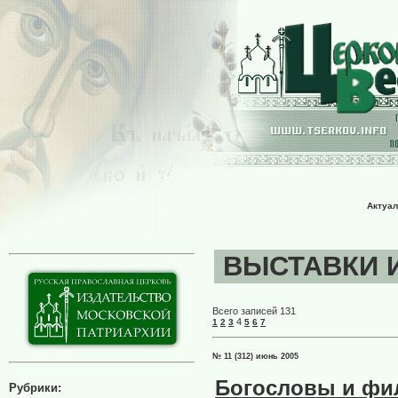
Актуал
ВЫСТАВКИ И 
Всего записей 131
4
1
2
3
5
6
7
№ 11 (312) июнь 2005
Богословы и фи
Рубрики: