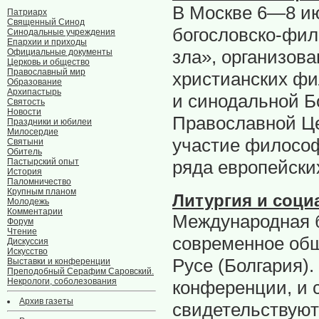
В Москве 6—8 и
Патриарх
Священный Синод
богословско-фи
Синодальные учреждения
Епархии и приходы
зла», организо
Официальные документы
Церковь и общество
Православный мир
христианских ф
Образование
Архипастырь
и синодальной Б
Святость
Новости
Православной Це
Праздники и юбилеи
Милосердие
участие философ
Святыни
Обитель
Пастырский опыт
ряда европейских
История
Паломничество
Крупным планом
Литургия и соци
Молодежь
Комментарии
Международная б
Форум
Чтение
современное общ
Дискуссия
Искусство
Русе (Болгария)
Выставки и конференции
Преподобный Серафим Саровский.
Некрологи, соболезования
конференции, и 
Архив газеты
свидетельствуют 