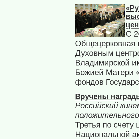
«Ру
выс
цен
С 2
Общецерковная 
Духовным центро
Владимирской ик
Божией Матери «
фондов Государс
Вручены наград
Российский кин
положительного
Третья по счету
Национальной а