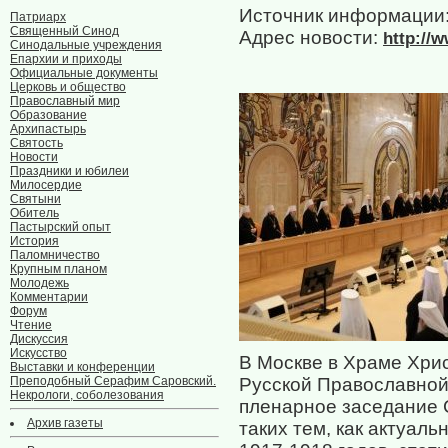
Источник информации
Патриарх
Священный Синод
Адрес новости:
http://
Синодальные учреждения
Епархии и приходы
Официальные документы
Церковь и общество
Православный мир
Образование
Архипастырь
Святость
Новости
Праздники и юбилеи
Милосердие
Святыни
Обитель
Пастырский опыт
История
Паломничество
Крупным планом
Молодежь
Комментарии
Форум
Чтение
Дискуссия
Искусство
В Москве в Храме Хри
Выставки и конференции
Преподобный Серафим Саровский.
Русской Православной
Некрологи, соболезования
пленарное заседание 
Архив газеты
таких тем, как актуал