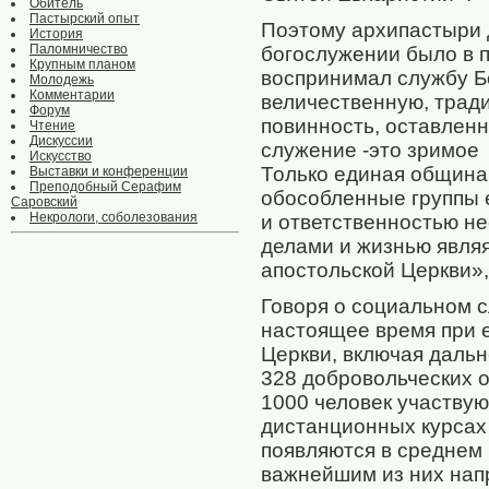
Обитель
Пастырский опыт
Поэтому архипастыри д
История
Паломничество
богослужении было в 
Крупным планом
воспринимал службу Б
Молодежь
Комментарии
величественную, тради
Форум
повинность, оставлен
Чтение
Дискуссии
служение -это зримое
Искусство
Только единая община 
Выставки и конференции
Преподобный Серафим
обособленные группы 
Саровский
Некрологи, соболезования
и ответственностью не
делами и жизнью являя
апостольской Церкви»,
Говоря о социальном с
настоящее время при 
Церкви, включая дальн
328 добровольческих 
1000 человек участву
дистанционных курсах 
появляются в среднем 
важнейшим из них нап