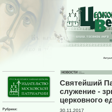
Актуал
НОВОСТИ :::...
Святейший Па
служение - з
церковного е
Рубрики:
30.11.2017