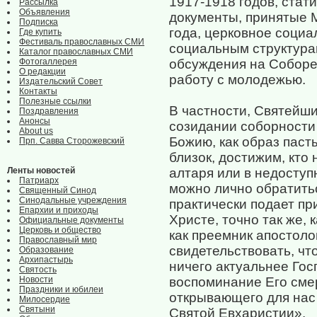
1917-1918 годов, стат
Рассылка
Объявления
документы, принятые 
Подписка
года, церковное социа
Где купить
Фестиваль православных СМИ
социальным структура
Каталог православных СМИ
Фотогаллерея
обсуждения на Соборе
О редакции
работу с молодежью.
Издательский Совет
Контакты
Полезные ссылки
В частности, Святейши
Поздравления
Анонсы
созидании соборности 
About us
Божию, как образ пасты
Прп. Савва Сторожевский
близок, достижим, кто
Ленты новостей
алтаря или в недоступн
Патриарх
можно лично обратитьс
Священный Синод
Синодальные учреждения
практически подает пр
Епархии и приходы
Христе, точно так же, 
Официальные документы
Церковь и общество
как преемник апостоло
Православный мир
свидетельствовать, чт
Образование
Архипастырь
ничего актуальнее Го
Святость
Новости
воспоминание Его смер
Праздники и юбилеи
открывающего для нас
Милосердие
Святыни
Святой Евхаристии».