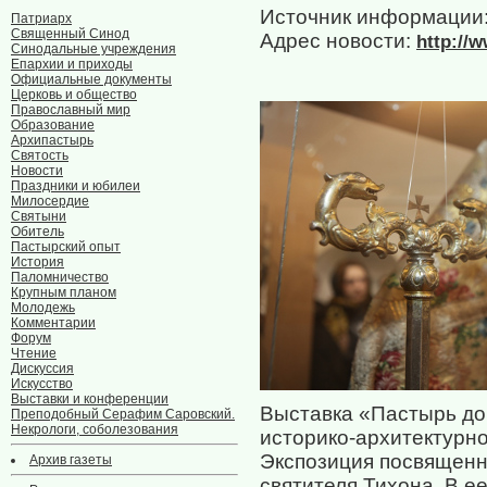
Источник информации
Патриарх
Священный Синод
Адрес новости:
http://
Синодальные учреждения
Епархии и приходы
Официальные документы
Церковь и общество
Православный мир
Образование
Архипастырь
Святость
Новости
Праздники и юбилеи
Милосердие
Святыни
Обитель
Пастырский опыт
История
Паломничество
Крупным планом
Молодежь
Комментарии
Форум
Чтение
Дискуссия
Искусство
Выставки и конференции
Выставка «Пастырь до
Преподобный Серафим Саровский.
Некрологи, соболезования
историко-архитектурн
Экспозиция посвященн
Архив газеты
святителя Тихона. В е