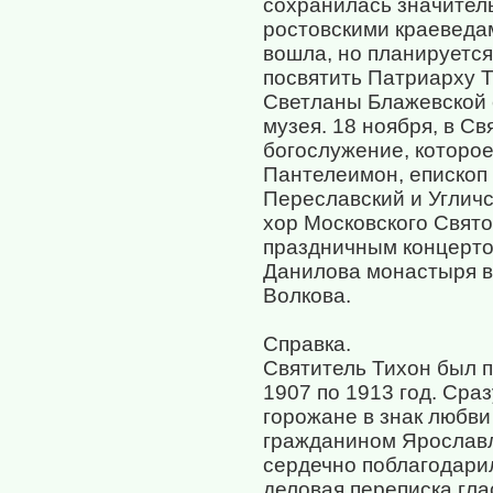
сохранилась значител
ростовскими краеведа
вошла, но планируется
посвятить Патриарху Т
Светланы Блажевской е
музея. 18 ноября, в С
богослужение, которое
Пантелеимон, епископ
Переславский и Углич
хор Московского Свят
праздничным концерто
Данилова монастыря в
Волкова.
Справка.
Святитель Тихон был 
1907 по 1913 год. Сра
горожане в знак любви
гражданином Ярославля
сердечно поблагодарил
деловая переписка гла