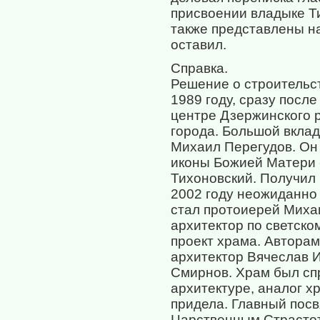
присвоении владыке Т
также представлены на
оставил.
Справка.
Решение о строительс
1989 году, сразу посл
центре Дзержинского р
города. Большой вклад
Михаил Перегудов. Он 
иконы Божией Матери 
Тихоновский. Получил 
2002 году неожиданно 
стал протоиерей Миха
архитектор по светск
проект храма. Авторам
архитектор Вячеслав 
Смирнов. Храм был спр
архитектуре, аналог х
придела. Главный пос
Царственным Страстот