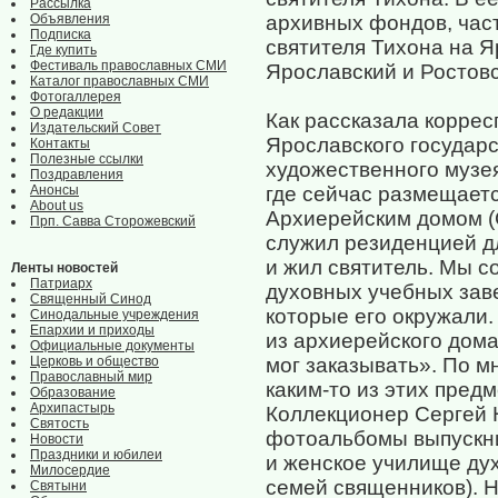
Рассылка
Объявления
архивных фондов, час
Подписка
святителя Тихона на Я
Где купить
Фестиваль православных СМИ
Ярославский и Ростов
Каталог православных СМИ
Фотогаллерея
О редакции
Как рассказала корре
Издательский Совет
Ярославского государс
Контакты
Полезные ссылки
художественного музе
Поздравления
Анонсы
где сейчас размещает
About us
Архиерейским домом (
Прп. Савва Сторожевский
служил резиденцией д
и жил святитель. Мы с
Ленты новостей
Патриарх
духовных учебных зав
Священный Синод
которые его окружали
Синодальные учреждения
Епархии и приходы
из архиерейского дома
Официальные документы
Церковь и общество
мог заказывать». По м
Православный мир
каким-то из этих предм
Образование
Архипастырь
Коллекционер Сергей
Святость
фотоальбомы выпускни
Новости
Праздники и юбилеи
и женское училище дух
Милосердие
семей священников). Н
Святыни