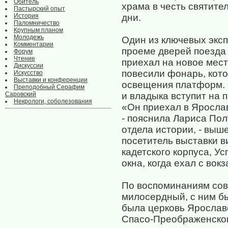
Обитель
храма в честь святите
Пастырский опыт
История
дни.
Паломничество
Крупным планом
Молодежь
Один из ключевых экс
Комментарии
проеме дверей поезд
Форум
Чтение
приехал на новое мест
Дискуссии
повесили фонарь, кот
Искусство
Выставки и конференции
освещения платформ. 
Преподобный Серафим
Саровский
и владыка вступит на 
Некрологи, соболезования
«Он приехал в Ярослав
- пояснила Лариса Пол
отдела истории, - выше
посетитель выставки в
кадетского корпуса, У
окна, когда ехал с вокз
По воспоминаниям сов
милосердный, с ним б
была церковь Ярослав
Спасо-Преображенског