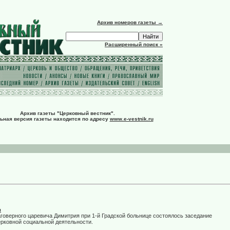
Архив номеров газеты →
Расширенный поиск »
Архив газеты "Церковный вестник".
ьная версия газеты находится по адресу
www.e-vestnik.ru
я
аговерного царевича Димитрия при 1-й Градской больнице состоялось заседание
ерковной социальной деятельности.