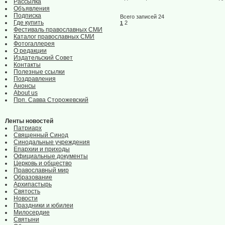
Рассылка
Объявления
Подписка
Всего записей 24
Где купить
2
1
Фестиваль православных СМИ
Каталог православных СМИ
Фотогаллерея
О редакции
Издательский Совет
Контакты
Полезные ссылки
Поздравления
Анонсы
About us
Прп. Савва Сторожевский
Ленты новостей
Патриарх
Священный Синод
Синодальные учреждения
Епархии и приходы
Официальные документы
Церковь и общество
Православный мир
Образование
Архипастырь
Святость
Новости
Праздники и юбилеи
Милосердие
Святыни