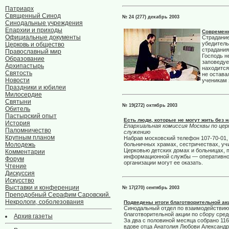
Патриарх
Священный Синод
№ 24 (277) декабрь 2003
Синодальные учреждения
Епархии и приходы
Современ
Официальные документы
Страдание
убедитель
Церковь и общество
страдания
Православный мир
Господь н
Образование
заповедуе
Архипастырь
находится
Святость
не остава
Новости
ученикам 
Праздники и юбилеи
Милосердие
Святыни
№ 19(272) октябрь 2003
Обитель
Пастырский опыт
Есть люди, которые не могут жить без
История
Епархиальная комиссия Москвы по це
Паломничество
служению
Крупным планом
Набрав московский телефон 107-70-01,
Молодежь
больничных храмах, сестричествах, уч
Церковью детских домах и больницах, 
Комментарии
информационной службы — оперативно 
Форум
организации могут ее оказать.
Чтение
Дискуссия
Искусство
Выставки и конференции
№ 17(270) сентябрь 2003
Преподобный Серафим Саровский.
Некрологи, соболезования
Подведены итоги благотворительной ак
Синодальный отдел по взаимодействию
благотворительной акции по сбору сре
Архив газеты
За два с половиной месяца собрано 11
вдове отца Анатолия Любови Александр