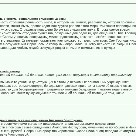
ные формы социального служения Церкви
 есть страшная реальность мира, в котором мы живем, реальность, которая по своей
ности, может быть, превосходит все другие реалии этого мира. Мы знаем первопричи
 — это грех. Страдание попущено Богом как следствие греха. В то же самое время
е хочет, чтобы страдали существа, созданные для радости, для общения с Ним. Господ
т Своим ученикам сострадать, милосердствовать, сожалеть, любить всех тех, кто
 в страдании. Евангелие показывает нам множество таких примеров. Сам Господь ник
лся безучастным к просьбам, с которыми обращались к Нему несчастные люди, и Сво
заповедал любить людей, живущих рядом с ними, и помогать им в нуждах.
 нашей помощи
рковной социальной деятельности призывает верующих к активному социальному
 вы можете узнать о действующих в столице церковных социальных учреждениях:
илищах сестер милосердия, богадельнях, детских приютах, а также об окормляемых
приютах для беспризорников, программах помощи бездомным. Главная задача новой
сообщать всем нуждающимся в той или иной социальной помощи о том, какие
ции в помощь семье священика Анатолия Чистоусова
 с вооруженными силами и правоохранительными органами подвел итоги
дств в помощь семье священника Анатолия Чистоусова, мученически погибшего в Чечн
6 тысяч рублей. Собранные средства иеромонах Савва (Молчанов) передал 25 августа
овне Чистоусовой.