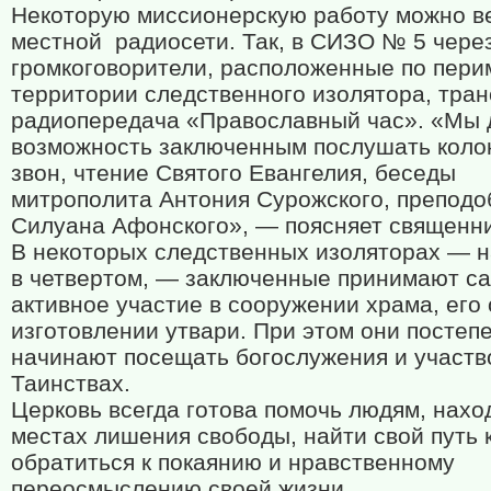
Некоторую миссионерскую работу можно в
местной
радиосети. Так, в СИЗО № 5 чере
громкоговорители, расположенные по пери
территории следственного изолятора, тра
радиопередача «Православный час». «Мы 
возможность заключенным послушать коло
звон, чтение Святого Евангелия, беседы
митрополита Антония Сурожского, преподо
Силуана Афонского», — поясняет священни
В некоторых следственных изоляторах — 
в четвертом, — заключенные принимают с
активное участие в сооружении храма, его 
изготовлении утвари. При этом они постеп
начинают посещать богослужения и участв
Таинствах.
Церковь всегда готова помочь людям, нах
местах лишения свободы, найти свой путь к
обратиться к покаянию и нравственному
переосмыслению своей жизни.