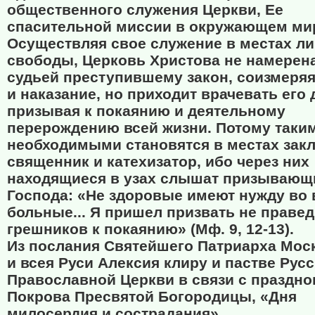
общественного служения Церкви, Ее
спасительной миссии в окружающем ми
Осуществляя свое служение в местах л
свободы, Церковь Христова не намерен
судьей преступившему закон, соизмеряя
и наказание, но приходит врачевать его 
призывая к покаянию и деятельному
перерождению всей жизни. Потому таки
необходимыми становятся в местах зак
священник и катехизатор, ибо через них
находящиеся в узах слышат призывающ
Господа: «Не здоровые имеют нужду во 
больные... Я пришел призвать не правед
грешников к покаянию» (Мф. 9, 12-13).
Из послания Святейшего Патриарха Мос
и всея Руси Алексия клиру и пастве Рус
Православной Церкви в связи с праздн
Покрова Пресвятой Богородицы, «Дня
милосердия и сострадания».