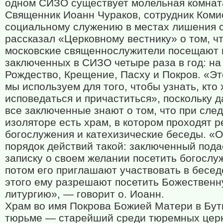
одном СИЗО существует молельная комнат
Священник Иоанн Чураков, сотрудник Коми
социальному служению в местах лишения 
рассказал «Церковному вестнику» о том, ч
московские священнослужители посещают 
заключенных в СИЗО четыре раза в год: на
Рождество, Крещение, Пасху и Покров. «Э
мы используем для того, чтобы узнать, кто 
исповедаться и причаститься», поскольку д
все заключенные знают о том, что при сле
изоляторе есть храм, в котором проходят 
богослужения и катехизические беседы. «
порядок действий такой: заключенный пода
записку о своем желании посетить богослу
потом его приглашают участвовать в бесед
этого ему разрешают посетить Божествен
литургию», — говорит о. Иоанн.
Храм во имя Покрова Божией Матери в Бу
тюрьме — старейший среди тюремных цер