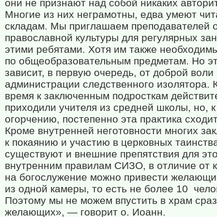
они не признают над собой никаких автори
Многие из них неграмотны, едва умеют чит
складам. Мы приглашаем преподавателей 
православной культуры для регулярных зан
этими ребятами. Хотя им также необходимы
по общеобразовательным предметам. Но э
зависит, в первую очередь, от доброй воли
администрации следственного изолятора. 
время к заключенным подросткам действит
приходили учителя из средней школы, но, 
огорчению, постепенно эта практика сходит
Кроме внутренней неготовности многих за
к покаянию и участию в церковных таинства
существуют и внешние препятствия для это
внутренним правилам СИЗО, в отличие от 
на богослужение можно привести желающи
из одной камеры, то есть не более 10
чело
Поэтому мы не можем впустить в храм сраз
желающих», — говорит о. Иоанн.