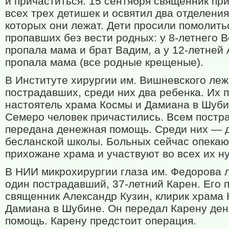
и причаститься. 15 сентября священник пр
всех трех детишек и освятил два отделения
которых они лежат. Дети просили помолить
пропавших без вести родных: у 8-летнего 
пропала мама и брат Вадим, а у 12-летней
пропала мама (все родные крещеные).
В Институте хирургии им. Вишневского леж
пострадавших, среди них два ребенка. Их 
настоятель храма Космы и Дамиана в Шуби
Семеро человек причастились. Всем пост
передана денежная помощь. Среди них — 
бесланской школы. Больных сейчас опекаю
прихожане храма и участвуют во всех их н
В НИИ микрохирургии глаза им. Федорова 
один пострадавший, 37-летний Карен. Его 
священник Александр Кузин, клирик храма
Дамиана в Шубине. Он передал Карену де
помощь. Карену предстоит операция.