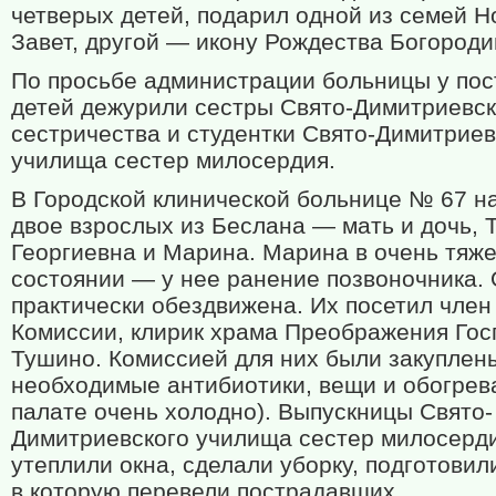
четверых детей, подарил одной из семей 
Завет, другой — икону Рождества Богороди
По просьбе администрации больницы у пос
детей дежурили сестры Свято-Димитриевск
сестричества и студентки Свято-Димитриев
училища сестер милосердия.
В Городской клинической больнице № 67 н
двое взрослых из Беслана — мать и дочь, 
Георгиевна и Марина. Марина в очень тяж
состоянии — у нее ранение позвоночника.
практически обездвижена. Их посетил член
Комиссии, клирик храма Преображения Гос
Тушино. Комиссией для них были закуплен
необходимые антибиотики, вещи и обогрева
палате очень холодно). Выпускницы Свято-
Димитриевского училища сестер милосерд
утеплили окна, сделали уборку, подготовил
в которую перевели пострадавших.