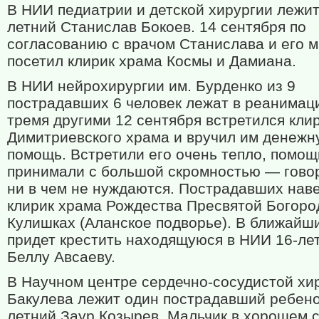
В НИИ педиатрии и детской хирургии лежит
летний Станислав Бокоев. 14 сентября по
согласованию с врачом Станислава и его 
посетил клирик храма Космы и Дамиана.
В НИИ нейрохирургии им. Бурденко из 9
пострадавших 6 человек лежат в реанимац
тремя другими 12 сентября встретился клир
Димитриевского храма и вручил им денежн
помощь. Встретили его очень тепло, помощ
принимали с большой скромностью — говор
ни в чем не нуждаются. Пострадавших нав
клирик храма Рождества Пресвятой Богоро
Кулишках (Аланское подворье). В ближайш
придет крестить находящуюся в НИИ 16-л
Беллу Авсаеву.
В Научном центре сердечно-сосудистой хир
Бакулева лежит один пострадавший ребено
летний Заур Козырев. Мальчик в хорошем 