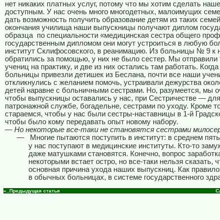
нет никаких платных услуг, потому что мы хотим сделать наш
доступным. У нас очень много многодетных, малоимущих семе
дать возможность получить образование детям из таких семе
окончания училища наши выпускницы получают диплом госуд
образца
по специальности «медицинская сестра общего проф
государственным дипломом они могут устроиться в любую бо
институт Склифосовского, в реанимацию. Из больницы № 9 к н
обратились за помощью, у них не было сестер. Мы отправили
учениц на практику, и две из них остались там работать. Когда
больницы привезли детишек из Беслана, почти все наши уче
откликнулись с желанием помочь, устраивали дежурства око
детей наравне с больничными сестрами. Но, разумеется, мы о
чтобы выпускницы оставались у нас, при Сестричестве — для
патронажной службе, богадельне, сестрами по уходу. Кроме то
стараемся, чтобы у нас были сестры-наставницы в 1-й Градск
чтобы было кому передавать опыт новому набору.
— Но некоторые все-таки не становятся сестрами милосерд
—
Многие пытаются поступить в институт: в среднем пять
у нас поступают в медицинские институты. Кто-то заму
даже матушками становятся. Конечно, вопрос заработк
некоторыми встает остро, но все-таки нельзя сказать, ч
основная причина ухода наших выпускниц. Как правило
в обычных больницах, в системе государственного здр
«..Предыдущая статья
С