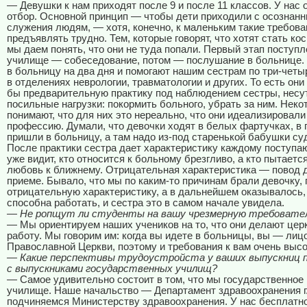
— Девушки к нам приходят после 9 и после 11 классов. У нас 
отбор. Основной принцип — чтобы дети приходили с осознан
служения людям, — хотя, конечно, к маленьким такие требова
предъявлять трудно. Тем, которые говорят, что хотят стать ко
мы даем понять, что они не туда попали. Первый этап поступл
училище — собеседование, потом — послушание в больнице. 
в больницу на два дня и помогают нашим сестрам по три-четы
в отделениях неврологии, травматологии и других. То есть они
бы предварительную практику под наблюдением сестры, несут
посильные нагрузки: покормить больного, убрать за ним. Неко
понимают, что для них это нереально, что они идеализировали
профессию. Думали, что девочки ходят в белых фартучках, в 
пришли в больницу, а там надо из-под старенькой бабушки су
После практики сестра дает характеристику каждому поступа
уже видит, кто относится к больному брезгливо, а кто пытаетс
любовь к ближнему. Отрицательная характеристика — повод д
приеме. Бывало, что мы по каким-то причинам брали девочку
отрицательную характеристику, а в дальнейшем оказывалось, 
способна работать, и сестра это в самом начале увидела.
— Не ропщут ли студенты на вашу чрезмерную требовате
— Мы ориентируем наших учеников на то, что они делают цер
работу. Мы говорим им: когда вы идете в больницы, вы — лиц
Православной Церкви, поэтому и требования к вам очень высо
— Какие перспективы трудоустройста у ваших выпускниц п
с выпускниками государственных училищ?
— Самое удивительно состоит в том, что мы государственное
училище. Наше начальство — Департамент здравоохранения г
подчиняемся Министерству здравоохранения. У нас бесплатно