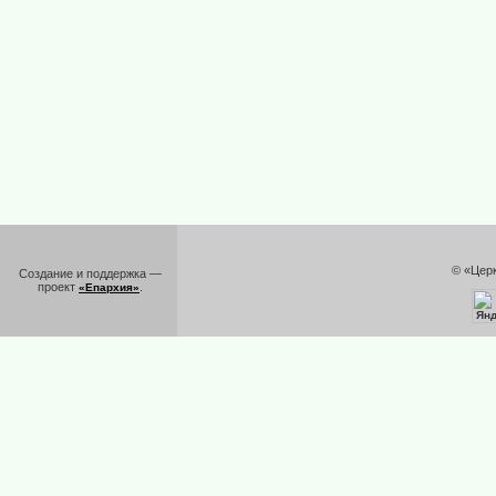
© «Цер
Создание и поддержка —
проект
.
«Епархия»