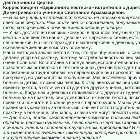
деятельности Церкви.
Корреспондент «Церковного вестника» встретился с дире
Димитриевского училища Светланой Арзамасцевой.
— В ваше училище стремятся попасть не только воцерковл
светские девушки. Чем отличается образование, получаемое
того, которое дают обычные медицинские училища?
— У нас достаточно высокий конкурс, в прошлом году было тр
место. Большинство наших девочек из церковных семей, есть
священников. Но часто приходят и малоцерковные девочки, у 
осознанное желание помогать ближнему.
Наша методика заключается в том, что при обучении мы с сам
делаем упор на практику, поэтому востребованность наших в
очень большая. Воспитание в послушании, исполнительность 
позволяет им оставаться в тех больницах, где они проходят п
воспитанницы трудолюбивы, на первом курсе они проходят ш
программу, но уже ходят на послушание. Мы постепенно приуч
больным детям, к пожилым людям. К старшим курсам они уже
ориентируются, в отличие от студентов других училищ, котор
больных. Когда наши девочки сталкиваются с другими студен
больницах на практике, они удивляются их неопытности, поск
привыкли помогать в больнице уже с первого курса. Мы их учи
правильно ухаживать за больными, они не боятся подойти к ни
практику в больнице, обучаясь, и сами уже могут помогать им.
— Для того, чтобы самоотверженно помогать больным люд
обладать редкими душевными качествами и чертами характ
все ваши ученицы соответствуют этим требованиям? И ка
эти качества во вчерашних школьницах, которые приходят
вступительные экзамены в ваше училище?