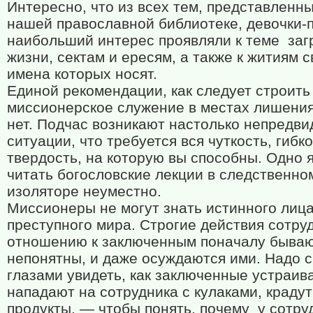
Интересно, что из всех тем, представленны
нашей православной библиотеке, девочки-
наибольший интерес проявляли к теме
заг
жизни, сектам и ересям, а также к житиям с
имена которых носят.
Единой рекомендации, как следует строить
миссионерское служение в местах лишения
нет. Подчас возникают настолько непредв
ситуации, что требуется вся чуткость, гибко
твердость, на которую вы способны. Одно 
читать богословские лекции в следственно
изоляторе неуместно.
Миссионеры не могут знать истинного лиц
преступного мира. Строгие действия сотру
отношению к заключенным поначалу бываю
непонятны, и даже осуждаются ими. Надо 
глазами увидеть, как заключенные устраива
нападают на сотрудника с кулаками, крадут
продукты, — чтобы понять, почему
у сотру