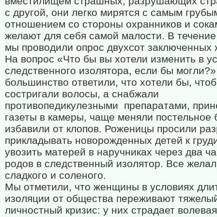
вместилищем страшных, разрушающих стр
с другой, они легко мирятся с самым грубы
отношением со стороны охранников и сока
желают для себя самой малости. В течение
мы проводили опрос двухсот заключенных
На вопрос «Что бы вы хотели изменить в у
следственного изолятора, если бы могли?»
большинство ответили, что хотели бы, что
состригали волосы, а снабжали
противопедикулезными
препаратами, прин
газеты в камеры, чаще меняли постельное 
избавили от клопов. Роженицы просили ра
прикладывать новорожденных детей к груди
увозить матерей в наручниках через два ч
родов в следственный изолятор. Все жела
сладкого и соленого.
Мы отметили, что женщины в условиях дли
изоляции от общества переживают тяжелы
личностный кризис: у них страдает волева