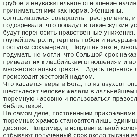
грубое и неуважительное отношение начин
приниматься ими как норма. Женщины,
согласившиеся совершить преступление, и
подозревали, что попадут в такие жуткие у
будут переносить нравственные унижения, 
глупейшие роли, терпеть побои и несуразн
поступки сокамерниц. Нарушая закон, мног
подумать не могли, что большой срок нака
приведет их к лесбийским отношениям и во
множество новых грехов... Здесь теряется 
происходит жестокий надлом.
Что касается веры в Бога, то из двухсот о
шестьдесят человек желали в дальнейшем
тюремную часовню и пользоваться правос
библиотекой.
На самом деле, постоянными прихожанами
тюремных храмов становятся лишь единиц
десятки. Например, в исправительной коло
отбывают полученный срок около тысячи в