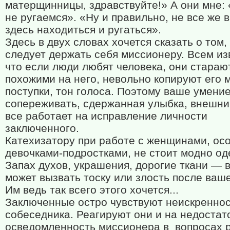
матерщинницы, здравствуйте!» А они мне:
не ругаемся». «Ну и правильно, не все же 
здесь находиться и ругаться».
Здесь в двух словах хочется сказать о том, 
следует держать себя миссионеру. Всем из
что если люди любят человека, они стараю
похожими на него, невольно копируют его 
поступки, тон голоса. Поэтому ваше умени
сопереживать, сдержанная улыбка, внешн
все работает на исправление личности
заключенного.
Катехизатору при работе с женщинами, ос
девочками-подростками, не стоит модно од
Запах духов, украшения, дорогие ткани — в
может вызвать тоску или злость после ваше
Им ведь так всего этого хочется...
Заключенные остро чувствуют неискренно
собеседника. Реагируют они и на недоста
осведомленность миссионера в
вопросах 