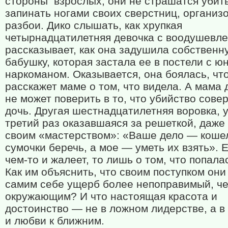
стороны
взрослых, они не страшатся убить
запинать ногами своих сверстниц, организ
разбои. Дико слышать, как хрупкая
четырнадцатилетняя девочка с воодушевл
рассказывает, как она задушила собственн
бабушку, которая застала ее в постели с ю
наркоманом. Оказывается, она боялась, чт
расскажет маме о том, что видела. А мама 
не может поверить в то, что убийство сове
дочь. Другая шестнадцатилетняя воровка, 
третий раз оказавшаяся за решеткой, даже
своим «мастерством»: «Ваше дело — коше
сумочки беречь, а мое — уметь их взять». 
чем-то и жалеет, то лишь о том, что попала
Как им объяснить, что своим поступком они
самим себе ущерб более непоправимый, ч
окружающим? И что настоящая красота и
достоинство — не в ложном лидерстве, а в
и любви к ближним.