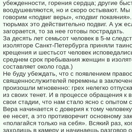
убежденности, горения сердца; другие быс
воодушевляются, но и скоро остывают. Мы
говорим «подвиг веры», «подвиг покаяния».
тюрьмах это действительно подвиг. А уж ес
загорается, то за нее готовы пострадать.
За десять лет семьсот человек в 5-м следс
изоляторе Санкт-Петербурга приняли таин
крещения и шестьсот человек исповедались
среднем срок пребывания женщин в изоля
составляет около года.)
Не буду убеждать, что с появлением право
священнослужителей перемены в заключе
произошли мгновенно: грех нелегко отпуск
из своих тенет. И в процессе обращения к 
свои стадии, что нам стало ясно с опытом 
Вера начинается с доверия к тому человеку
ее несет, а это противоречит основному за
«полагайся только на себя». Всякий раз, ко
заходишь в камеру и начинаешь разговор о