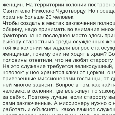
женщин. На территории колонии построен 
Святителю Николаю Чудотворцу. Но посещ
храм не больше 20 человек.
Чтобы создать в местах заключения полно
общину, надо принимать во внимание множ
факторов. И не последнее место здесь пр
выбору старосты из среды осужденных же
той же колонии мы задали вопрос ста осу
женщинам, почему они не ходят в храм? Б
половины ответили, что не любят старосту 
На это служение требуется великодушный,
человек: у нее хранится ключ от церкви, он
привезенные миссионерами гостинцы, от д
ней многое зависит. Вопрос в том, как найт
человека в колонии, где все живут по зако
за себя». Поэтому лучше, если старосту в
сами заключенные. А миссионеру нужно с 
работать и объяснять, какое важное служе