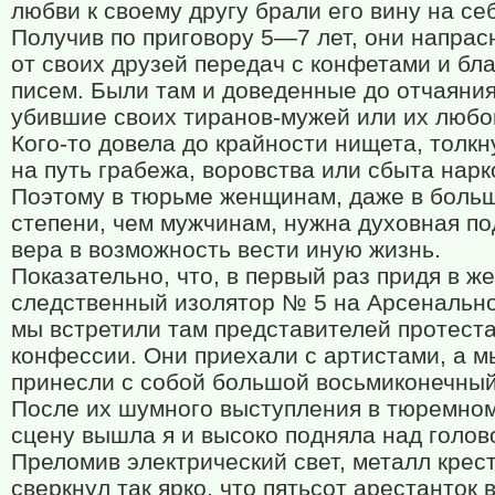
любви к своему другу брали его вину на се
Получив по приговору 5—7 лет, они напрас
от своих друзей передач с конфетами и бл
писем. Были там и доведенные до отчаяни
убившие своих тиранов-мужей или их любо
Кого-то довела до крайности нищета, толк
на путь грабежа, воровства или сбыта нарк
Поэтому в тюрьме женщинам, даже в боль
степени, чем мужчинам, нужна духовная по
вера в возможность вести иную жизнь.
Показательно, что, в первый раз придя в ж
следственный изолятор № 5 на Арсенально
мы встретили там представителей протест
конфессии. Они приехали с артистами, а м
принесли с собой большой восьмиконечный
После их шумного выступления в тюремном
сцену вышла я и высоко подняла над голово
Преломив электрический свет, металл крес
сверкнул так ярко, что пятьсот арестанток в