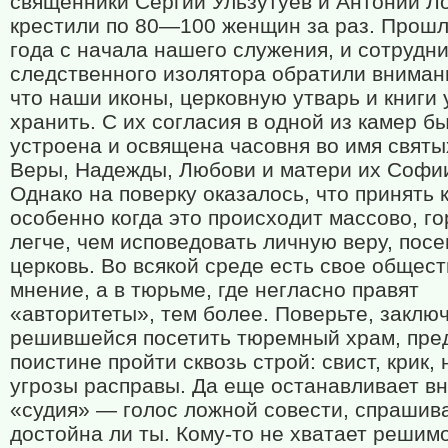
священники Сергий Ульзутуев и Антоний Л
крестили по 80—100 женщин за раз. Прошл
года с начала нашего служения, и сотрудн
следственного изолятора обратили внимани
что наши иконы, церковную утварь и книги 
хранить. С их согласия в одной из камер б
устроена и освящена часовня во имя свят
Веры, Надежды, Любови и матери их Софи
Однако на поверку оказалось, что принять 
особенно когда это происходит массово, г
легче, чем исповедовать личную веру, пос
церковь. Во всякой среде есть свое общес
мнение, а в тюрьме, где негласно правят
«авторитеты», тем более. Поверьте, заклю
решившейся посетить тюремный храм, пре
поистине пройти сквозь строй: свист, крик,
угрозы расправы. Да еще останавливает в
«судия» — голос ложной совести, спрашив
достойна ли ты. Кому-то не хватает решим