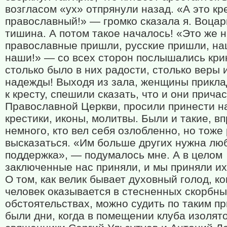
возгласом «ух» отпрянули назад. «А это кр
православный!» — громко сказала я. Воца
тишина. А потом такое началось! «Это же 
православные пришли, русские пришли, на
наши!» — со всех сторон послышались кри
столько было в них радости, столько веры 
надежды! Выходя из зала, женщины прикл
к кресту, спешили сказать, что и они прича
Православной Церкви, просили принести н
крестики, иконы, молитвы. Были и такие, в
немного, кто вел себя озлобленно, но тоже
высказаться. «Им больше других нужна лю
поддержка», — подумалось мне. А в целом
заключенные нас приняли, и мы приняли их
О том, как велик бывает духовный голод, ко
человек оказывается в стесненных скорбн
обстоятельствах, можно судить по таким п
были дни, когда в помещении клуба изолят