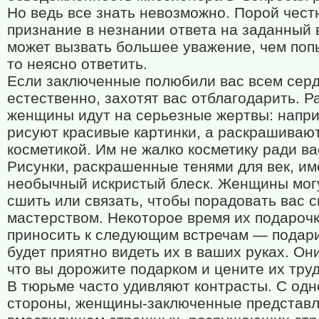
Но ведь все знать невозможно. Порой чест
признание в незнании ответа на заданный 
может вызвать большее уважение, чем попы
то неясно ответить.
Если заключенные полюбили вас всем серд
естественно, захотят вас отблагодарить. Р
женщины идут на серьезные жертвы: напр
рисуют красивые картинки, а раскрашивают
косметикой. Им не жалко косметику ради ва
Рисунки, раскрашенные тенями для век, и
необычный искристый блеск. Женщины могу
сшить или связать, чтобы порадовать вас 
мастерством. Некоторое время их подароч
приносить к следующим встречам — пода
будет приятно видеть их в ваших руках. Он
что вы дорожите подарком и цените их труд
В тюрьме часто удивляют контрасты. С одн
стороны, женщины-заключенные представ