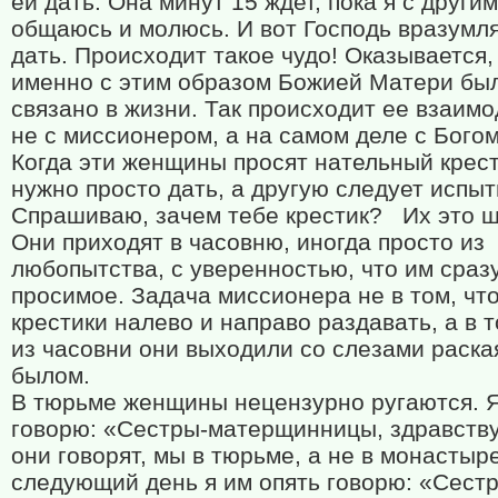
ей дать. Она минут 15 ждет, пока я с други
общаюсь и молюсь. И вот Господь вразумля
дать. Происходит такое чудо! Оказывается,
именно с этим образом Божией Матери был
связано в жизни. Так происходит ее взаим
не с миссионером, а на самом деле с Богом
Когда эти женщины просят нательный крест
нужно просто дать, а другую следует испыт
Спрашиваю, зачем тебе крестик?
Их это ш
Они приходят в часовню, иногда просто из
любопытства, с уверенностью, что им сраз
просимое. Задача миссионера не в том, чт
крестики налево и направо раздавать, а в 
из часовни они выходили со слезами раска
былом.
В тюрьме женщины нецензурно ругаются. 
говорю: «Сестры-матерщинницы, здравству
они говорят, мы в тюрьме, а не в монастыр
следующий день я им опять говорю: «Сест