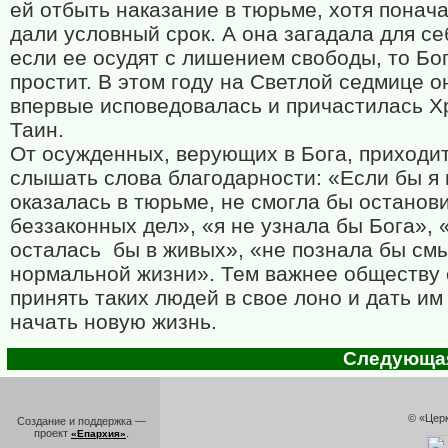
ей отбыть наказание в тюрьме, хотя понач
дали условный срок. А она загадала для се
если ее осудят с лишением свободы, то Бог
простит. В этом году на Светлой седмице о
впервые исповедовалась и причастилась Х
Таин.
От осужденных, верующих в Бога, приходи
слышать слова благодарности: «Если бы я 
оказалась в тюрьме, не смогла бы останови
беззаконных дел», «я не узнала бы Бога», 
осталась
бы в живых», «не познала бы см
нормальной жизни». Тем важнее обществу 
принять таких людей в свое лоно и дать им
начать новую жизнь.
Следующая 
© «Цер
Создание и поддержка —
проект
.
«Епархия»