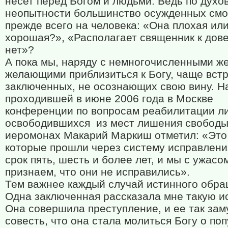
несет перед Богом и людьми. Ведь по духо
неопытности большинство осужденных смо
прежде всего на человека: «Она плохая ил
хорошая?», «Располагает священник к дов
нет»?
А пока мы, наряду с немногочисленными ж
желающими приблизиться к Богу, чаще вст
заключенных, не осознающих свою вину. Н
проходившей в июне 2006 года в Москве
конференции по вопросам реабилитации ли
освободившихся
из мест лишения свободы
иеромонах Макарий Маркиш отметил: «Это
которые прошли через систему исправлени
срок пять, шесть и более лет, и мы с ужасо
признаем, что они не исправились».
Тем важнее каждый случай истинного обра
Одна заключенная рассказала мне такую и
Она совершила преступление, и ее так зам
совесть, что она стала молиться Богу о по