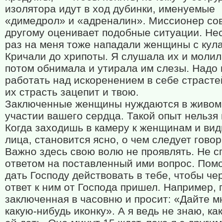
изолятора идут в ход дубинки, именуемые
«димедрол» и «адреналин». Миссионер сов
другому оценивает подобные ситуации. Не
раз на меня тоже нападали женщины с кул
Кричали до хрипоты. Я слушала их и молил
потом обнимала и утирала им слезы. Надо
работать над искоренением в себе страсте
их страсть зацепит и твою.
Заключенные женщины нуждаются в живом
участии вашего сердца. Такой опыт нельзя 
Когда заходишь в камеру к женщинам и ви
лица, становится ясно, о чем следует говор
Важно здесь свою волю не проявлять. Не с
ответом на поставленный ими вопрос. Пом
дать Господу действовать в тебе, чтобы че
ответ к ним от Господа пришел. Например,
заключенная в часовню и просит: «Дайте м
какую-нибудь иконку». А я ведь не знаю, ка