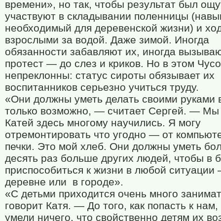
времени», но так, чтобы результат был ощ
участвуют в складывании поленницы (навы
необходимый для деревенской жизни) и ход
взрослыми за водой. Даже зимой. Иногда
обязанности забавляют их, иногда вызываю
протест — до слез и криков. Но в этом Чус
непреклонны: статус сироты обязывает их
воспитанников серьезно учиться труду.
«Они должны уметь делать своими руками в
только возможно, — считает Сергей. — Мы 
Катей здесь многому научились. Я могу
отремонтировать что угодно — от компьют
печки. Это мой хлеб. Они должны уметь бо
десять раз больше других людей, чтобы в 
приспособиться к жизни в любой ситуации 
деревне или
в городе».
«С детьми приходится очень много занима
говорит Катя. — До того, как попасть к нам,
умели ничего, что свойственно детям их во