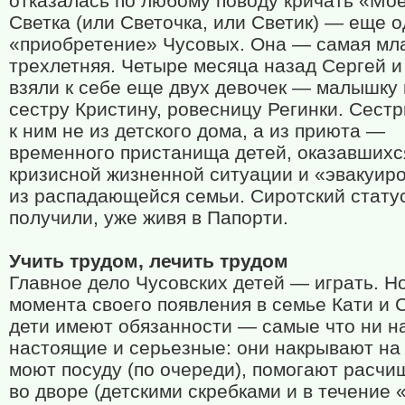
отказалась по любому поводу кричать «Мое
Светка (или Светочка, или Светик) — еще 
«приобретение» Чусовых. Она — самая мл
трехлетняя. Четыре месяца назад Сергей и
взяли к себе еще двух девочек — малышку 
сестру Кристину, ровесницу Регинки. Сест
к ним не из детского дома, а из приюта —
временного пристанища детей, оказавшихс
кризисной жизненной ситуации и «эвакуир
из распадающейся семьи. Сиротский стату
получили, уже живя в Папорти.
Учить трудом, лечить трудом
Главное дело Чусовских детей — играть. Но
момента своего появления в семье Кати и 
дети имеют обязанности — самые что ни н
настоящие и серьезные: они накрывают на 
моют посуду (по очереди), помогают расчи
во дворе (детскими скребками и в течение 