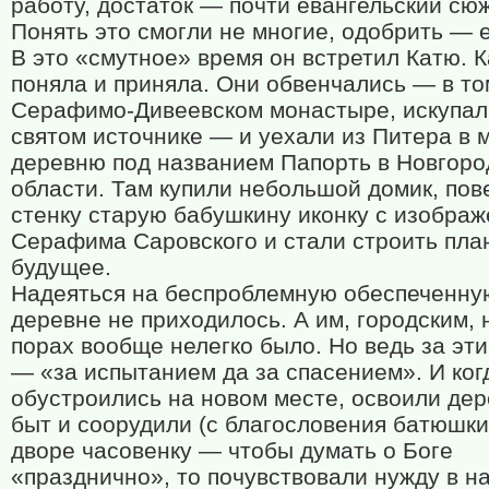
работу, достаток — почти евангельский сюж
Понять это смогли не многие, одобрить — 
В это «смутное» время он встретил Катю. К
поняла и приняла. Они обвенчались — в то
Серафимо-Дивеевском монастыре, искупал
святом источнике — и уехали из Питера в 
деревню под названием Папорть в Новгоро
области. Там купили небольшой домик, пов
стенку старую бабушкину иконку с изобра
Серафима Саровского и стали строить пла
будущее.
Надеяться на беспроблемную обеспеченну
деревне не приходилось. А им, городским, 
порах вообще нелегко было. Но ведь за эти
— «за испытанием да за спасением». И ког
обустроились на новом месте, освоили де
быт и соорудили (с благословения батюшки
дворе часовенку — чтобы думать о Боге
«празднично», то почувствовали нужду в 