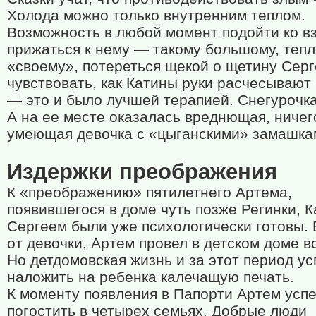
Холода можно только внутренним теплом.
Возможность в любой момент подойти ко в
прижаться к нему — такому большому, тепл
«своему», потереться щекой о щетину Серг
чувствовать, как Катины руки расчесывают
— это и было лучшей терапией. Снегурочка
А на ее месте оказалась вреднющая, ничег
умеющая девочка с «цыганскими» замашка
Издержки преображения
К «преображению» пятилетнего Артема,
появившегося в доме чуть позже Регинки, К
Сергеем были уже психологически готовы. 
от девочки, Артем провел в детском доме вс
Но детдомовская жизнь и за этот период ус
наложить на ребенка калечащую печать.
К моменту появления в Папорти Артем усп
погостить в четырех семьях. Добрые люди