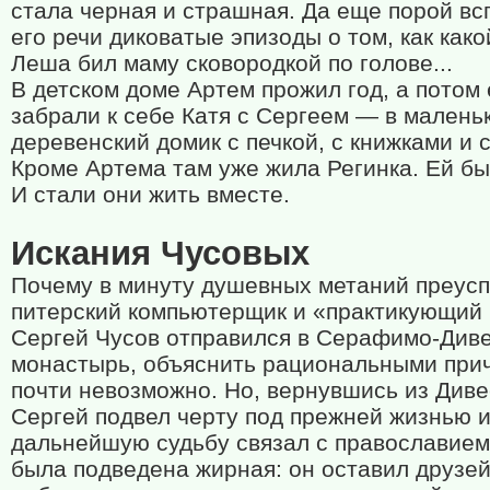
стала черная и страшная. Да еще порой вс
его речи диковатые эпизоды о том, как како
Леша бил маму сковородкой по голове...
В детском доме Артем прожил год, а потом 
забрали к себе Катя с Сергеем — в малень
деревенский домик с печкой, с книжками и 
Кроме Артема там уже жила Регинка. Ей бы
И стали они жить вместе.
Искания Чусовых
Почему в минуту душевных метаний преус
питерский компьютерщик и «практикующий 
Сергей Чусов отправился в Серафимо-Див
монастырь, объяснить рациональными при
почти невозможно. Но, вернувшись из Диве
Сергей подвел черту под прежней жизнью 
дальнейшую судьбу связал с православием
была подведена жирная: он оставил друзей