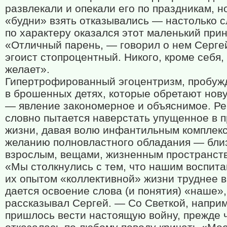
развлекали и опекали его по праздникам, н
«будни» взять отказывались — настолько 
по характеру оказался этот маленький прин
«Отличный парень, — говорил о нем Серге
эгоист стопроцентный. Никого, кроме себя,
желает».
Гипертрофированный эгоцентризм, пробу
в брошенных детях, которые обретают нов
— явление закономерное и объяснимое. Ре
словно пытается наверстать упущенное в 
жизни, давая волю инфантильным комплек
желанию полновластного обладания — бли
взрослым, вещами, жизненным пространст
«Мы столкнулись с тем, что нашим воспита
их опытом «коллективной» жизни труднее в
дается освоение слова (и понятия) «наше»
рассказывал Сергей. — Со Светкой, напри
пришлось вести настоящую войну, прежде 