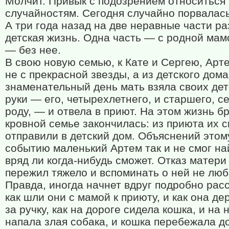
Молчит. Привык с подозрением относиться 
случайностям. Сегодня случайно порвалась
А три года назад на две неравные части р
детская жизнь. Одна часть — с родной мам
— без нее.
В свою новую семью, к Кате и Сергею, Арт
не с прекрасной звезды, а из детского дома
знаменательный день мать взяла своих дет
руки — его, четырехлетнего, и старшего, с
роду, — и отвела в приют. На этом жизнь б
кровной семье закончилась: из приюта их с
отправили в детский дом. Объяснений этом
событию маленький Артем так и не смог на
вряд ли когда-нибудь сможет. Отказ матери
пережил тяжело и вспоминать о ней не люб
Правда, иногда начнет вдруг подробно рас
как шли они с мамой к приюту, и как она де
за ручку, как на дороге сидела кошка, и на 
напала злая собака, и кошка перебежала до