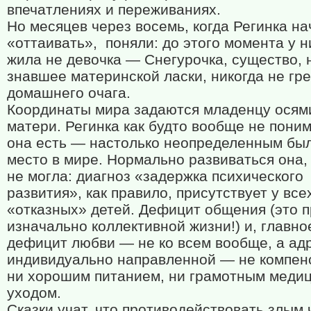
впечатлениях и переживаниях.
Но месяцев через восемь, когда Регинка н
«оттаивать»,
поняли: до этого момента у н
жила не девочка — Снегурочка, существо, 
знавшее материнской ласки, никогда не гр
домашнего очага.
Координаты мира задаются младенцу осями
матери. Регинка как будто вообще не поним
она есть — настолько неопределенным бы
место в мире. Нормально развиваться она,
не могла: диагноз «задержка психического
развития», как правило, присутствует у все
«отказных» детей. Дефицит общения (это 
изначально коллективной жизни!) и, главно
дефицит любви — не ко всем вообще, а ад
индивидуально направленной — не компен
ни хорошим питанием, ни грамотным меди
уходом.
Сказки учат, что противодействовать злым