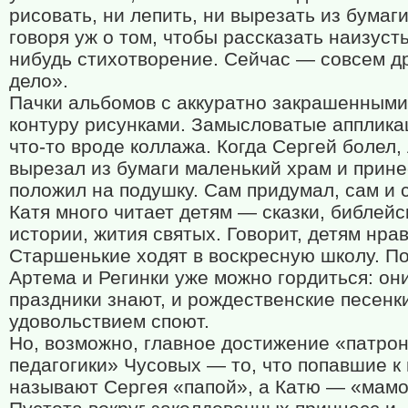
рисовать, ни лепить, ни вырезать из бумаги
говоря уж о том, чтобы рассказать наизусть
нибудь стихотворение. Сейчас — совсем д
дело».
Пачки альбомов с аккуратно закрашенными
контуру рисунками. Замысловатые апплик
что-то вроде коллажа. Когда Сергей болел,
вырезал из бумаги маленький храм и прине
положил на подушку. Сам придумал, сам и 
Катя много читает детям — сказки, библейс
истории, жития святых. Говорит, детям нрав
Старшенькие ходят в воскресную школу. П
Артема и Регинки уже можно гордиться: он
праздники знают, и рождественские песенк
удовольствием споют.
Но, возможно, главное достижение «патро
педагогики» Чусовых — то, что попавшие к
называют Сергея «папой», а Катю — «мамо