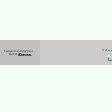
© «Цер
Создание и поддержка —
проект
.
«Епархия»