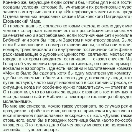
Конечно же, верующие люди хотели бы, чтобы для них в гост
созданы условия, которые бы учитывали их религиозные чувс
заявил в интервью агентству «Интерфаксу» заместитель пре
Отдела внешних церковных связей Московского Патриархата 
Егорьевский Марк.
Он привел данные, согласно которым ежегодно около двух ми
человек совершает паломничество к российским святыням. «
замечательно и востребовано, если гостиничные сети укомпл
Библией или хотя бы Новым Заветом и молитвословами. Было
если бы желающим в номера ставили иконы, чтобы они могли 
номере; транслировали по внутренней гостиничной сети филь
рассказывающие о духовных ценностях, святынях, местах па
городе, в котором находится гостиница», — сказал епископ Ма
Говоря об улучшении сервиса в гостиницах, он привел пример
вокзалы и аэропорты, где есть часовни и молитвенные комнат
«Можно было бы сделать хотя бы одну молитвенную комнату 
где бы человек мог облегчить свою душу, поскольку люди, ко
путешествуют, часто могут находиться в состоянии стресса, 
ситуации, когда им особенно нужно помолиться», — отметил е
Он напомнил, что во многих западных странах в гостиничных 
«всегда можно найти Библию, а некоторые гостиницы оборудо
молельнями».
По мнению епископа, можно также устраивать по случаю рели
праздников в фойе гостиниц концерты, привлекая к участию в 
воспитанников православных воскресных школ. «Думаю также,
страшного, если бы в праздник гостиница была как-то по-осо
украшена. Это только дало бы человеку множество положите
эмоций», — уверен иерарх.