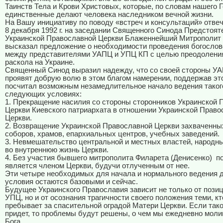
Таинств Тела и Крови Христовых, которые, по словам нашего 
единственные делают человека наследником вечной жизни.
На Вашу инициативу по поводу «встреч и консультаций» отвеч
8 декабря 1992 г. на заседании Священного Синода Предстоят
Украинской Православной Церкви Блаженнейший Митрополит
высказал предложение о необходимости проведения богослов
между представителями УАПЦ и УПЦ КП с целью преодоления
раскола на Украине.
Священный Синод выразил надежду, что со своей стороны У
проявят добрую волю в этом благом намерении, поддержав эт
посчитал возможным незамедлительное начало ведения таког
следующих условиях:
1. Прекращение насилия со стороны сторонников Украинской 
Церкви Киевского патриархата в отношении Украинской Право
Церкви.
2. Возвращение Украинской Православной Церкви захваченны
соборов, храмов, епархиальных центров, учебных заведений.
3. Невмешательство центральной и местных властей, народн
во внутреннюю жизнь Церкви.
4. Без участия бывшего митрополита Филарета (Денисенко) по
является членом Церкви, будучи отлученным от нее.
Эти четыре необходимых для начала и нормального ведения 
условия остаются базовыми и сейчас.
Будущее Украинского Православия зависит не только от пози
УПЦ, но и от осознания трагичности своего положения теми, кт
пребывает за спасительной оградой Матери Церкви. Если так
придет, то проблемы будут решены, о чем мы ежедневно моли
Бога.