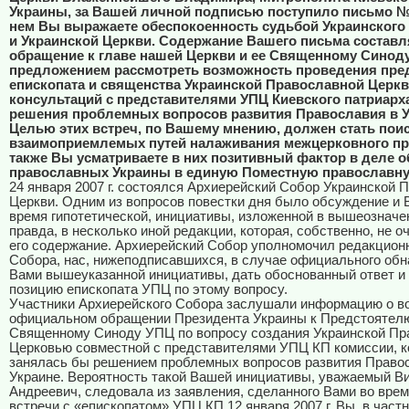
Украины, за Вашей личной подписью поступило письмо №1
нем Вы выражаете обеспокоенность судьбой Украинского
и Украинской Церкви. Содержание Вашего письма составл
обращение к главе нашей Церкви и ее Священному Синоду
предложением рассмотреть возможность проведения пре
епископата и священства Украинской Православной Церкв
консультаций с представителями УПЦ Киевского патриарх
решения проблемных вопросов развития Православия в У
Целью этих встреч, по Вашему мнению, должен стать пои
взаимоприемлемых путей налаживания межцерковного п
также Вы усматриваете в них позитивный фактор в деле 
православных Украины в единую Поместную православну
24 января 2007 г. состоялся Архиерейский Собор Украинской 
Церкви. Одним из вопросов повестки дня было обсуждение и В
время гипотетической, инициативы, изложенной в вышеозначе
правда, в несколько иной редакции, которая, собственно, не о
его содержание. Архиерейский Собор уполномочил редакцион
Собора, нас, нижеподписавшихся, в случае официального об
Вами вышеуказанной инициативы, дать обоснованный ответ и
позицию епископата УПЦ по этому вопросу.
Участники Архиерейского Собора заслушали информацию о 
официальном обращении Президента Украины к Предстоятел
Священному Синоду УПЦ по вопросу создания Украинской Пр
Церковью совместной с представителями УПЦ КП комиссии, к
занялась бы решением проблемных вопросов развития Право
Украине. Вероятность такой Вашей инициативы, уважаемый В
Андреевич, следовала из заявления, сделанного Вами во вре
встречи с «епископатом» УПЦ КП 12 января 2007 г. Вы, в частн