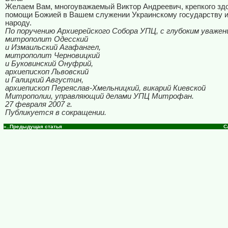
Желаем Вам, многоуважаемый Виктор Андреевич, крепкого зд
помощи Божией в Вашем служении Украинскому государству и
народу.
По поручению Архиерейского Собора УПЦ, с глубоким уважен
митрополит Одесский
и Измаильский Агафангел,
митрополит Черновицкий
и Буковинский Онуфрий,
архиепископ Львовский
и Галицкий Августин,
архиепископ Переяслав-Хмельницкий, викарий Киевской
Митрополии, управляющий делами УПЦ Митрофан.
27 февраля 2007 г.
Публикуется в сокращении.
«..Предыдущая статья
С