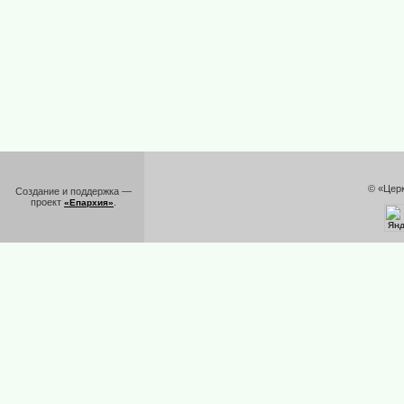
© «Цер
Создание и поддержка —
проект
.
«Епархия»