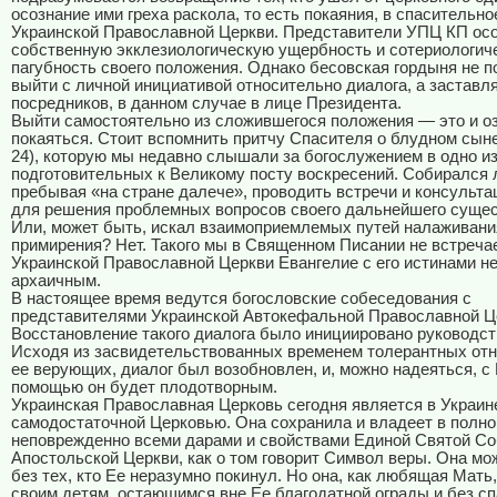
осознание ими греха раскола, то есть покаяния, в спасительно
Украинской Православной Церкви. Представители УПЦ КП ос
собственную экклезиологическую ущербность и сотериологич
пагубность своего положения. Однако бесовская гордыня не п
выйти с личной инициативой относительно диалога, а заставл
посредников, в данном случае в лице Президента.
Выйти самостоятельно из сложившегося положения — это и о
покаяться. Стоит вспомнить притчу Спасителя о блудном сыне
24), которую мы недавно слышали за богослужением в одно и
подготовительных к Великому посту воскресений. Собирался л
пребывая «на стране далече», проводить встречи и консульта
для решения проблемных вопросов своего дальнейшего суще
Или, может быть, искал взаимоприемлемых путей налаживани
примирения? Нет. Такого мы в Священном Писании не встреча
Украинской Православной Церкви Евангелие с его истинами не
архаичным.
В настоящее время ведутся богословские собеседования с
представителями Украинской Автокефальной Православной Ц
Восстановление такого диалога было инициировано руководс
Исходя из засвидетельствованных временем толерантных от
ее верующих, диалог был возобновлен, и, можно надеяться, с
помощью он будет плодотворным.
Украинская Православная Церковь сегодня является в Украин
самодостаточной Церковью. Она сохранила и владеет в полно
неповрежденно всеми дарами и свойствами Единой Святой Со
Апостольской Церкви, как о том говорит Символ веры. Она мо
без тех, кто Ее неразумно покинул. Но она, как любящая Мать,
своим детям, остающимся вне Ее благодатной ограды и без с