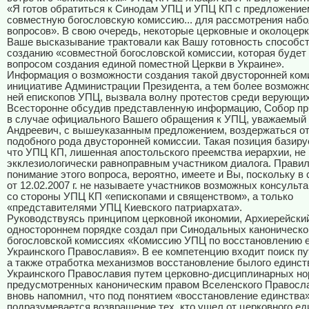
«Я готов обратиться к Синодам УПЦ и УПЦ КП с предложение
совместную богословскую комиссию... для рассмотрения наб
вопросов». В свою очередь, некоторые церковные и околоце
Ваше высказывание трактовали как Вашу готовность способс
созданию «совместной богословской комиссии, которая будет
вопросом создания единой поместной Церкви в Украине».
Информация о возможности создания такой двусторонней ком
инициативе Администрации Президента, а тем более возможно
ней епископов УПЦ, вызвала волну протестов среди верующих
Всесторонне обсудив представленную информацию, Собор пр
в случае официального Вашего обращения к УПЦ, уважаемый
Андреевич, с вышеуказанным предложением, воздержаться от
подобного рода двусторонней комиссии. Такая позиция базиру
что УПЦ КП, лишенная апостольского преемства иерархии, не
экклезиологически равноправным участником диалога. Прави
понимание этого вопроса, вероятно, имеете и Вы, поскольку в
от 12.02.2007 г. не называете участников возможных консульта
со стороны УПЦ КП «епископами и священством», а только
«представителями УПЦ Киевского патриархата».
Руководствуясь принципом церковной икономии, Архиерейски
одностороннем порядке создал при Синодальных каноническо
богословской комиссиях «Комиссию УПЦ по восстановлению 
Украинского Православия». В ее компетенцию входит поиск пу
а также отработка механизмов восстановление былого единст
Украинского Православия путем церковно-дисциплинарных но
предусмотренных каноническим правом Вселенского Правосл
вновь напомнил, что под понятием «восстановление единства
подразумевается возвращение тех, кто ушел от церковного ед