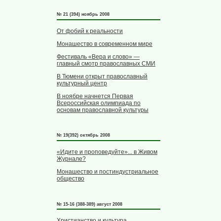
№ 21 (394) ноябрь 2008
От фобий к реальности
Монашество в современном мире
Фестиваль «Вера и слово» —
главный смотр православных СМИ
В Тюмени открыт православный
культурный центр
В ноябре начнется Первая
Всероссийская олимпиада по
основам православной культуры
№ 19(392) октябрь 2008
«Идите и проповедуйте»... в Живом
Журнале?
Монашество и постиндустриальное
общество
№ 15-16 (388-389) август 2008
Христианство и культура