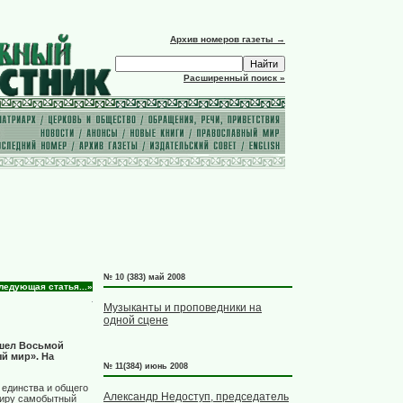
Архив номеров газеты →
Расширенный поиск »
№ 10 (383) май 2008
ледующая статья...»
Музыканты и проповедники на
одной сцене
ошел Восьмой
й мир». На
№ 11(384) июнь 2008
 единства и общего
Александр Недоступ, председатель
миру самобытный