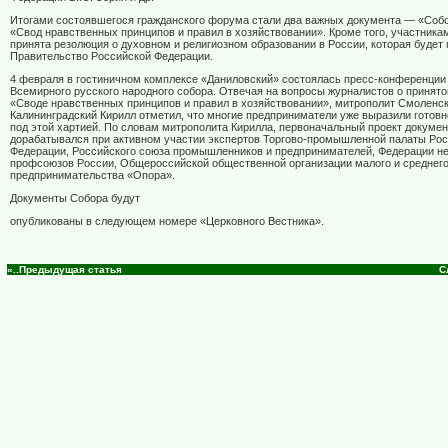
Итогами состоявшегося гражданского форума стали два важных документа — «Собо
«Свод нравственных принципов и правил в хозяйствовании». Кроме того, участник
принята резолюция о духовном и религиозном образовании в России, которая будет 
Правительство Российской Федерации.
4 февраля в гостиничном комплексе «Даниловский» состоялась пресс-конференции
Всемирного русского народного собора. Отвечая на вопросы журналистов о принят
«Своде нравственных принципов и правил в хозяйствовании», митрополит Смоленск
Калининградский Кирилл отметил, что многие предприниматели уже выразили готов
под этой хартией. По словам митрополита Кирилла, первоначальный проект докумен
дорабатывался при активном участии экспертов Торгово-промышленной палаты Ро
Федерации, Российского союза промышленников и предпринимателей, Федерации н
профсоюзов России, Общероссийской общественной организации малого и среднег
предпринимательства «Опора».
Документы Собора будут
опубликованы в следующем номере «Церковного Вестника».
«..Предыдущая статья
С