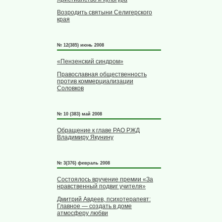
Возродить святыни Селигерского
края
№ 12(385) июнь 2008
«Пензенский синдром»
Православная общественность
против коммерциализации
Соловков
№ 10 (383) май 2008
Обращение к главе РАО РЖД
Владимиру Якунину
№ 3(376) февраль 2008
Состоялось вручение премии «За
нравственный подвиг учителя»
Дмитрий Авдеев, психотерапевт:
Главное — создать в доме
атмосферу любви