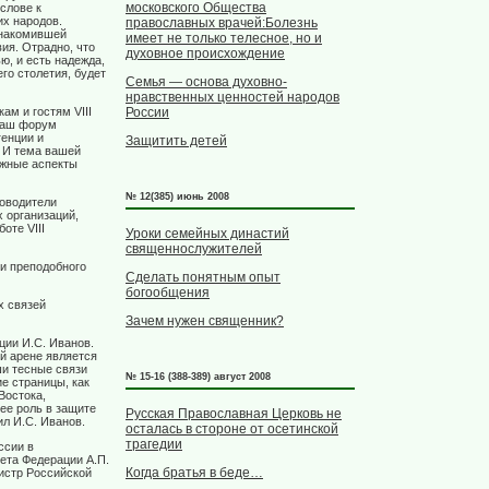
московского Общества
слове к
их народов.
православных врачей:Болезнь
знакомившей
имеет не только телесное, но и
ия. Отрадно, что
духовное происхождение
, и есть надежда,
го столетия, будет
Семья — основа духовно-
нравственных ценностей народов
России
кам и гостям
VIII
 ваш форум
генции и
Защитить детей
 И тема вашей
ажные аспекты
№ 12(385) июнь 2008
оводители
 организаций,
аботе
VIII
Уроки семейных династий
священнослужителей
и преподобного
Сделать понятным опыт
богообщения
х связей
Зачем нужен священник?
ии И.С. Иванов.
й арене является
и тесные связи
№ 15-16 (388-389) август 2008
е страницы, как
Востока,
ее роль в защите
Русская Православная Церковь не
л И.С. Иванов.
осталась в стороне от осетинской
трагедии
ссии в
ета Федерации А.П.
Когда братья в беде…
истр Российской