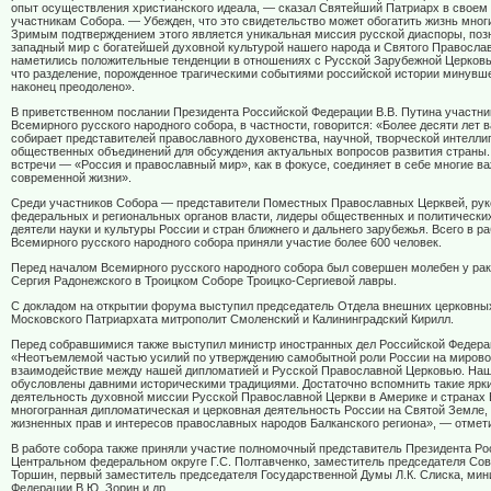
опыт осуществления христианского идеала, — сказал Святейший Патриарх в своем 
участникам Собора. — Убежден, что это свидетельство может обогатить жизнь мног
Зримым подтверждением этого является уникальная миссия русской диаспоры, по
западный мир с богатейшей духовной культурой нашего народа и Святого Православ
наметились положительные тенденции в отношениях с Русской Зарубежной Церковью
что разделение, порожденное трагическими событиями российской истории минувше
наконец преодолено».
В приветственном послании Президента Российской Федерации В.В. Путина участни
Всемирного русского народного собора, в частности, говорится: «Более десяти лет
собирает представителей православного духовенства, научной, творческой интелли
общественных объединений для обсуждения актуальных вопросов развития страны.
встречи — «Россия и православный мир», как в фокусе, соединяет в себе многие в
современной жизни».
Среди участников Собора — представители Поместных Православных Церквей, рук
федеральных и региональных органов власти, лидеры общественных и политических
деятели науки и культуры России и стран ближнего и дальнего зарубежья. Всего в р
Всемирного русского народного собора приняли участие более 600 человек.
Перед началом Всемирного русского народного собора был совершен молебен у рак
Сергия Радонежского в Троицком Соборе Троицко-Сергиевой лавры.
С докладом на открытии форума выступил председатель Отдела внешних церковны
Московского Патриархата митрополит Смоленский и Калининградский Кирилл.
Перед собравшимися также выступил министр иностранных дел Российской Федерац
«Неотъемлемой частью усилий по утверждению самобытной роли России на мирово
взаимодействие между нашей дипломатией и Русской Православной Церковью. Наш
обусловлены давними историческими традициями. Достаточно вспомнить такие ярки
деятельность духовной миссии Русской Православной Церкви в Америке и странах 
многогранная дипломатическая и церковная деятельность России на Святой Земле, 
жизненных прав и интересов православных народов Балканского региона», — отмети
В работе собора также приняли участие полномочный представитель Президента Ро
Центральном федеральном округе Г.С. Полтавченко, заместитель председателя Сов
Торшин, первый заместитель председателя Государственной Думы Л.К. Слиска, мин
Федерации В.Ю. Зорин и др.