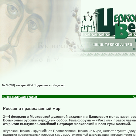
№ 3 (280) январь 2004 / Церковь и общество
«..Предыдущая статья
С
Россия и православный мир
3—4 февраля в Московской духовной академии и Даниловом монастыре пр
Всемирный русский народный собор. Тема форума — «Россия и православны
открытии выступил Святейший Патриарх Московский и всея Руси Алексий.
«Русская Церковь, крупнейшая Православная Церковь в мире, желает служить делу
развития православных народов как самостоятельной цивилизации, которая несет 