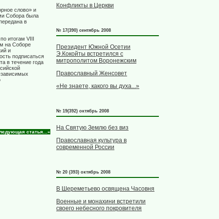
Конфликты в Церкви
рное слово» и
ами Собора была
передана в
№ 17(390) сентябрь 2008
 по итогам
VIII
ом на Соборе
Президент Южной Осетии
ий и
Э.Кокойты встретился с
ность подписаться
митрополитом Воронежским
та в течение года
ссийской
Православный Женсовет
езависимых
о
«Не знаете, какого вы духа...»
№ 19(392) октябрь 2008
На Святую Землю без виз
ледующая статья...»
Православная культура в
современной России
№ 20 (393) октябрь 2008
В Шереметьево освящена Часовня
Военные и монахини встретили
своего небесного покровителя