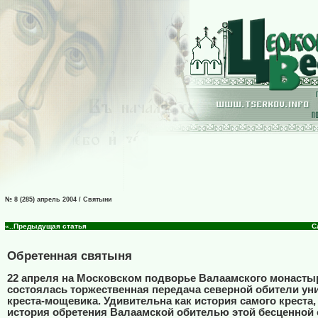
№ 8 (285) апрель 2004 / Святыни
«..Предыдущая статья
С
Обретенная святыня
22 апреля на Московском подворье Валаамского монасты
состоялась торжественная передача северной обители ун
креста-мощевика. Удивительна как история самого креста, 
история обретения Валаамской обителью этой бесценной 