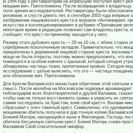
В 1994 году к реставраторам на атрибуцию поступил крест-ре
мощами вмч. Пантелеимона. После возвращения к владельцу к
поля зрения исследователей. Реставраторы были обеспокоен
реликвии, и спустя девять лет, в сентябре 2003 года впервые
изображение нащокинского креста в журнале «Антиквариат, п
искусства и коллекционирования» в рубрике «Пропавшие рели
некоторое время в редакцию позвонил сам владелец креста, 
сообщил, что крест по-прежнему находится у него.
Размер этого дубового креста — 29 на 10 см, с обеих сторон 
серебряным позолоченным окладом. Примечательно, что мощ
прикреплены к деревянной лицевой стороне креста
воскомаст
мощи не были открыты, поэтому можно предположить, что изн
помещался в особом ковчеге с крышкой, который сегодня утра
обнаружены частицы ткани, пропитанные кровью. Сегодня вед
исследование с целью выяснить, что это — частица плащани
или облачение вмч.
Пантелеимона.
Для братии Валаамского монастыря обретение этой святыни 
смысл. После молебна на Московском подворье архимандрит 
поблагодарив всех благотворителей и друзей Валаама, сказал:
чтобы нам не только восстановить храмы и украсить их святы
самим последовать за Христом, взяв свой крест». Валаам нико
сбрасывал с плеч тяжелый крест. Символично, что одновремен
мощевиком обитель получила в дар точную копию Валаамско
Божией Матери, находящейся ныне в Финляндии. Господь пос
обители бесценную святыню-крест. Божия Матерь снова прос
Валаамом Свой спасительный омофор.