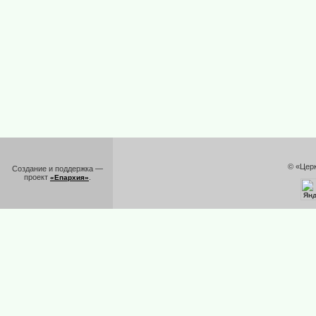
© «Цер
Создание и поддержка —
проект
.
«Епархия»