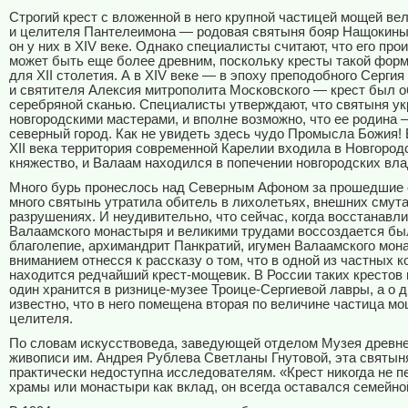
Строгий крест с вложенной в него крупной частицей мощей ве
и целителя Пантелеимона — родовая святыня бояр Нащокины
он у них в
XIV
веке. Однако специалисты считают, что его про
может быть еще более древним, поскольку кресты такой фор
для
XII
столетия. А в
XIV
веке — в эпоху преподобного Сергия
и святителя Алексия митрополита Московского — крест был 
серебряной сканью. Специалисты утверждают, что святыня у
новгородскими мастерами, и вполне возможно, что ее родина
северный город. Как не увидеть здесь чудо Промысла Божия! 
XII
века территория современной Карелии входила в Новгород
княжество, и Валаам находился в попечении новгородских вла
Много бурь пронеслось над Северным Афоном за прошедшие 
много святынь утратила обитель в лихолетьях, внешних смута
разрушениях. И неудивительно, что сейчас, когда восстанав
Валаамского монастыря и великими трудами воссоздается бы
благолепие, архимандрит Панкратий, игумен Валаамского мон
вниманием отнесся к рассказу о том, что в одной из частных 
находится редчайший крест-мощевик. В России таких крестов 
один хранится в ризнице-музее Троице-Сергиевой лавры, а о 
известно, что в него помещена вторая по величине частица мо
целителя.
По словам искусствоведа, заведующей отделом Музея древн
живописи им. Андрея Рублева Светланы Гнутовой, эта святын
практически недоступна исследователям. «Крест никогда не п
храмы или монастыри как вклад, он всегда оставался семейно