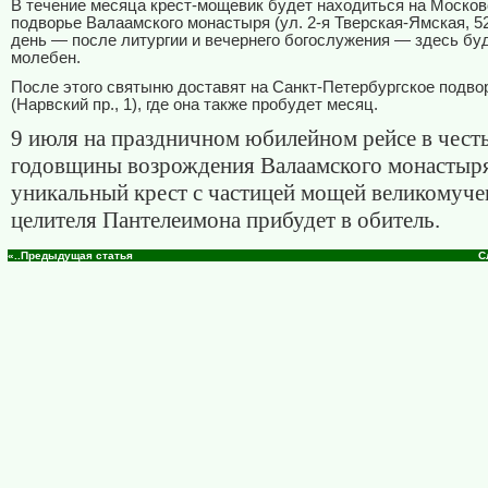
В течение месяца крест-мощевик будет находиться на Моско
подворье Валаамского монастыря (ул. 2-я Тверская-Ямская, 52
день — после литургии и вечернего богослужения — здесь бу
молебен.
После этого святыню доставят на Санкт-Петербургское подво
(Нарвский пр., 1), где она также пробудет месяц.
9 июля на праздничном юбилейном рейсе в честь
годовщины возрождения Валаамского монастыр
уникальный крест с частицей мощей великомуче
целителя Пантелеимона прибудет в обитель.
«..Предыдущая статья
С