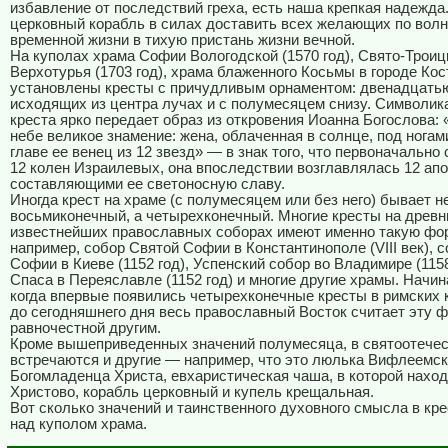
избавление от последствий греха, есть наша крепкая надежда
церковный корабль в силах доставить всех желающих по вол
временной жизни в тихую пристань жизни вечной.
На куполах храма Софии Вологодской (1570 год), Свято-Троиц
Верхотурья (1703 год), храма блаженного Косьмы в городе Ко
установлены кресты с причудливым орнаментом: двенадцать
исходящих из центра лучах и с полумесяцем снизу. Символика
креста ярко передает образ из откровения Иоанна Богослова: 
небе великое знамение: жена, облаченная в солнце, под ногами
главе ее венец из 12 звезд» — в знак того, что первоначально
12 колен Израилевых, она впоследствии возглавлялась 12 ап
составляющими ее светоносную славу.
Иногда крест на храме (с полумесяцем или без него) бывает н
восьмиконечный, а четырехконечный. Многие кресты на древн
известнейших православных соборах имеют именно такую ф
например, собор Святой Софии в Константинополе (VIII век), 
Софии в Киеве (1152 год), Успенский собор во Владимире (1158
Спаса в Переяславле (1152 год) и многие другие храмы. Начиная
когда впервые появились четырехконечные кресты в римских 
до сегодняшнего дня весь православный Восток считает эту 
равночестной другим.
Кроме вышеприведенных значений полумесяца, в святоотечес
встречаются и другие — например, что это люлька Вифлеемс
Богомладенца Христа, евхаристическая чаша, в которой нахо
Христово, корабль церковный и купель крещальная.
Вот сколько значений и таинственного духовного смысла в кре
над куполом храма.