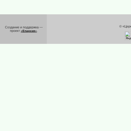
© «Цер
Создание и поддержка —
проект
.
«Епархия»