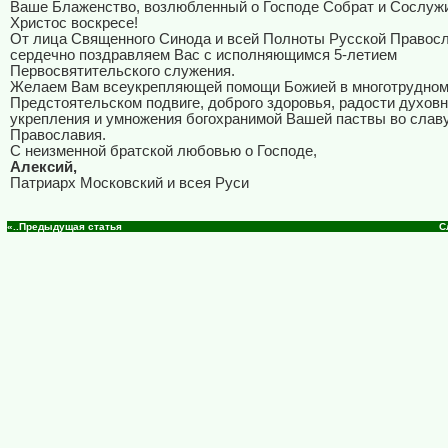
Ваше Блаженство, возлюбленный о Господе Собрат и Сослуж
Христос воскресе!
От лица Священного Синода и всей Полноты Русской Правос
сердечно поздравляем Вас с исполняющимся 5-летием
Первосвятительского служения.
Желаем Вам всеукрепляющей помощи Божией в многотрудно
Предстоятельском подвиге, доброго здоровья, радости духовн
укрепления и умножения богохранимой Вашей паствы во слав
Православия.
С неизменной братской любовью о Господе,
Алексий,
Патриарх Московский и всея Руси
«..Предыдущая статья
С