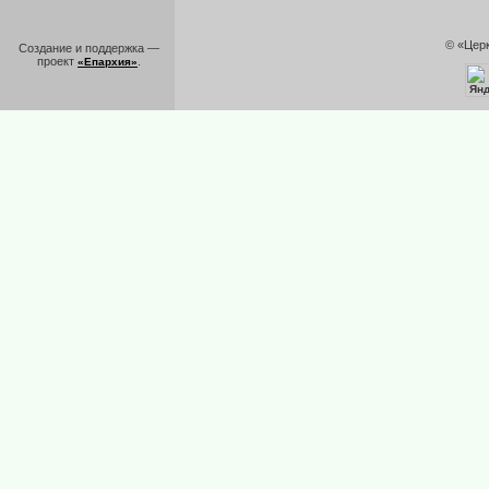
© «Цер
Создание и поддержка —
проект
.
«Епархия»