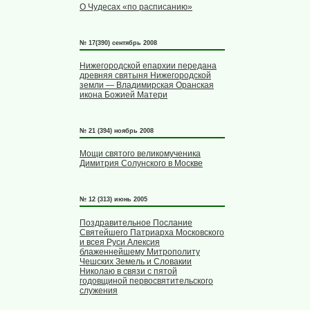
О Чудесах «по расписанию»
№ 17(390) сентябрь 2008
Нижегородской епархии передана
древняя святыня Нижегородской
земли — Владимирская Оранская
икона Божией Матери
№ 21 (394) ноябрь 2008
Мощи святого великомученика
Димитрия Солунского в Москве
№ 12 (313) июнь 2005
Поздравительное Послание
Святейшего Патриарха Московского
и всея Руси Алексия
блаженнейшему Митрополиту
Чешских Земель и Словакии
Николаю в связи с пятой
годовщиной первосвятительского
служения