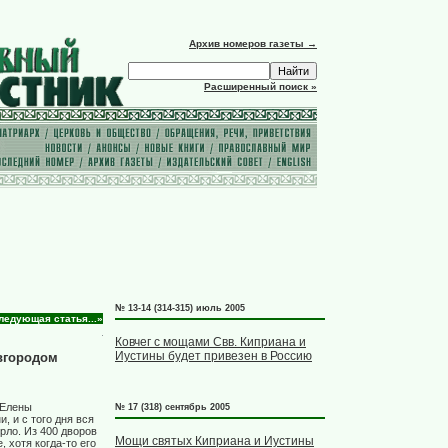
Архив номеров газеты →
Расширенный поиск »
№ 13-14 (314-315) июль 2005
ледующая статья...»
Ковчег с мощами Свв. Киприана и
Иустины будет привезен в Россию
вгородом
 Елены
№ 17 (318) сентябрь 2005
 и с того дня вся
рло. Из 400 дворов
Мощи святых Киприана и Иустины
 хотя когда-то его