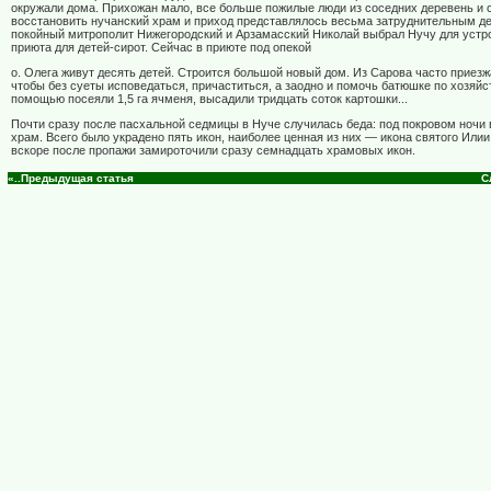
окружали дома. Прихожан мало, все больше пожилые люди из соседних деревень и 
восстановить нучанский храм и приход представлялось весьма затруднительным де
покойный митрополит Нижегородский и Арзамасский Николай выбрал Нучу для устр
приюта для детей-сирот. Сейчас в приюте под опекой
о. Олега живут десять детей. Строится большой новый дом. Из Сарова часто приез
чтобы без суеты исповедаться, причаститься, а заодно и помочь батюшке по хозяйс
помощью посеяли 1,5 га ячменя, высадили тридцать соток картошки...
Почти сразу после пасхальной седмицы в Нуче случилась беда: под покровом ночи
храм. Всего было украдено пять икон, наиболее ценная из них — икона святого Илии
вскоре после пропажи замироточили сразу семнадцать храмовых икон.
«..Предыдущая статья
С