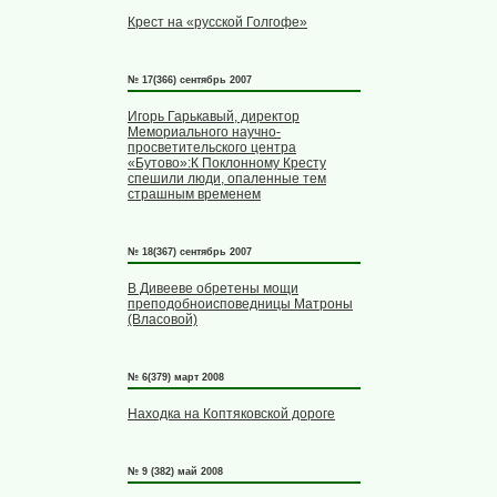
Крест на «русской Голгофе»
№ 17(366) сентябрь 2007
Игорь Гарькавый, директор
Мемориального научно-
просветительского центра
«Бутово»:К Поклонному Кресту
спешили люди, опаленные тем
страшным временем
№ 18(367) сентябрь 2007
В Дивееве обретены мощи
преподобноисповедницы Матроны
(Власовой)
№ 6(379) март 2008
Находка на Коптяковской дороге
№ 9 (382) май 2008