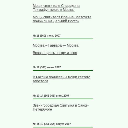
Мощи святителя Спиридона
Тримифунтского в Москве
Мощи святителя Иоанна Златоуста
прибыли на Дальний Восток
№ 11 (360) июнь 2007
Москва – Гарвард — Москва
Возвращаясь на круги своя
№ 12 (361) июнь 2007
В Россию принесены мощи святого
апостола
№ 13-14 (362-363) июль2007
Звенигородская Святыня в Санкт-
Петербурге
№ 15-16 (364-365) август 2007