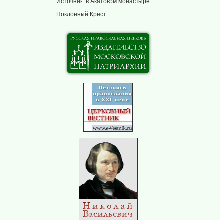
Источник” в Акатовом монастыре
Поклонный Крест