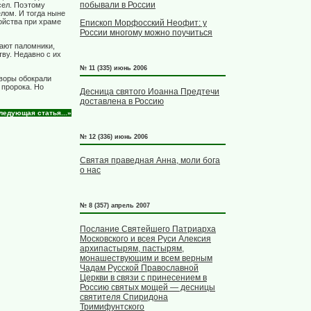
побывали в России
сел. Поэтому
лом. И тогда ныне
ойства при храме
Епископ Морфосский Неофит: у
России многому можно поучиться
жают паломники,
тву. Недавно с их
№ 11 (335) июнь 2006
 воры обокрали
 пророка. Но
Десница святого Иоанна Предтечи
доставлена в Россию
ледующая статья...»
№ 12 (336) июнь 2006
Святая праведная Анна, моли бога
о нас
№ 8 (357) апрель 2007
Послание Святейшего Патриарха
Московского и всея Руси Алексия
архипастырям, пастырям,
монашествующим и всем верным
Чадам Русской Православной
Церкви в связи с принесением в
Россию святых мощей — десницы
святителя Спиридона
Тримифунтского