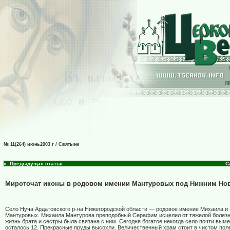
№ 11(264) июнь2003 г / Святыни
«..Предыдущая статья
С
Мироточат иконы в родовом имении Мантуровых под Нижним Но
Cело Нуча Ардатовского р-на Нижегородской области — родовое имение Михаила и
Мантуровых. Михаила Мантурова преподобный Серафим исцелил от тяжелой болезни,
жизнь брата и сестры была связана с ним. Сегодня богатое некогда село почти выме
осталось 12. Прекрасные пруды высохли. Величественный храм стоит в чистом поле,