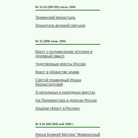
№ 13-14 (290-291) июль 2004
Тихвинский монастырь
Хранитель великой святыни
№ 12 (289) июнь 2004
Крест с полумесяцем: история и
духовный смысл
Чудотворные кресты России
Крест в убранстве храма
Святой праведный Иоанн
Кронштадтский
О нательных и нагрудных крестах
На Перекрестках и дорогах России
Альбом «Крест в России»
№ 9-10 (262-263) май 2003 г.
Икона Божией Матери “Живоносный