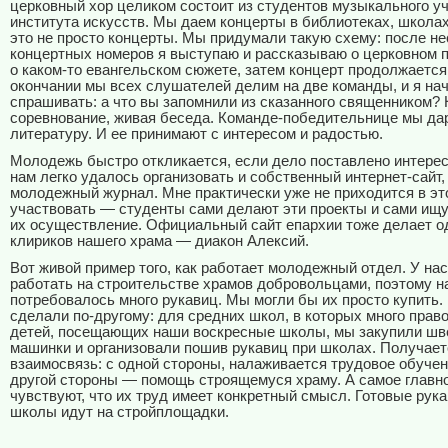
церковный хор целиком состоит из студентов музыкального у
института искусств. Мы даем концерты в библиотеках, школах
это не просто концерты. Мы придумали такую схему: после н
концертных номеров я выступаю и рассказываю о церковном 
о каком-то евангельском сюжете, затем концерт продолжается.
окончании мы всех слушателей делим на две команды, и я на
спрашивать: а что вы запомнили из сказанного священником?
соревнование, живая беседа. Команде-победительнице мы д
литературу. И ее принимают с интересом и радостью.
Молодежь быстро откликается, если дело поставлено интере
нам легко удалось организовать и собственный интернет-сайт,
молодежный журнал. Мне практически уже не приходится в эт
участвовать — студенты сами делают эти проекты и сами ищу
их осуществление. Официальный сайт епархии тоже делает о
клириков нашего храма — диакон Алексий.
Вот живой пример того, как работает молодежный отдел. У нас
работать на строительстве храмов добровольцами, поэтому н
потребовалось много рукавиц. Мы могли бы их просто купить.
сделали по-другому: для средних школ, в которых много пра
детей, посещающих наши воскресные школы, мы закупили ш
машинки и организовали пошив рукавиц при школах. Получает
взаимосвязь: с одной стороны, налаживается трудовое обучен
другой стороны — помощь строящемуся храму. А самое главно
чувствуют, что их труд имеет конкретный смысл. Готовые рук
школы идут на стройплощадки.