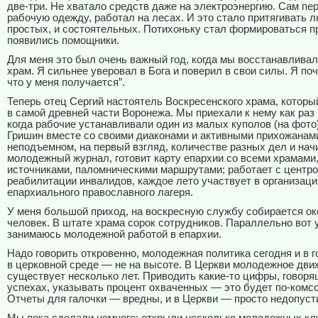
две-три. Не хватало средств даже на электроэнергию. Сам пе
рабочую одежду, работал на лесах. И это стало притягивать 
простых, и состоятельных. Потихоньку стал формироваться п
появились помощники.
Для меня это был очень важный год, когда мы восстанавлива
храм. Я сильнее уверовал в Бога и поверил в свои силы. Я по
что у меня получается”.
Теперь отец Сергий настоятель Воскресенского храма, котор
в самой древней части Воронежа. Мы приехали к нему как раз 
когда рабочие устанавливали один из малых куполов (на фото
Гришин вместе со своими диаконами и активными прихожанами
неподъемном, на первый взгляд, количестве разных дел и нач
молодежный журнал, готовит карту епархии со всеми храмами
источниками, паломническими маршрутами; работает с центр
реабилитации инвалидов, каждое лето участвует в организаци
епархиального православного лагеря.
У меня большой приход, на воскресную службу собирается ок
человек. В штате храма сорок сотрудников. Параллельно вот у
занимаюсь молодежной работой в епархии.
Надо говорить откровенно, молодежная политика сегодня и в г
в церковной среде — не на высоте. В Церкви молодежное дви
существует несколько лет. Приводить какие-то цифры, говоря
успехах, указывать процент охваченных — это будет по-комс
Отчеты для галочки — вредны, и в Церкви — просто недопуст