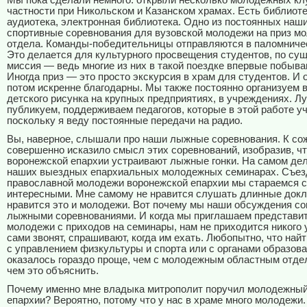
Мы пока сделали немного: открыли несколько молодежных клу
частности при Никольском и Казанском храмах. Есть библиоте
аудиотека, электронная библиотека. Одно из постоянных наш
спортивные соревнования для вузовской молодежи на приз м
отдела. Команды-победительницы отправляются в паломничес
Это делается для культурного просвещения студентов, по сущ
миссия — ведь многие из них в такой поездке впервые побыва
Иногда приз — это просто экскурсия в храм для студентов. И 
потом искренне благодарны. Мы также постоянно организуем 
детского рисунка на крупных предприятиях, в учреждениях. 
публикуем, поддерживаем педагогов, которые в этой работе у
поскольку я веду постоянные передачи на радио.
Вы, наверное, слышали про наши лыжные соревнования. К с
совершенно исказило смысл этих соревнований, изобразив, ч
воронежской епархии устраивают лыжные гонки. На самом дел
наших выездных епархиальных молодежных семинарах. Съе
православной молодежи воронежской епархии мы стараемся 
интересными. Мне самому не нравится слушать длинные докл
нравится это и молодежи. Вот почему мы наши обсуждения с
лыжными соревнованиями. И когда мы приглашаем представи
молодежи с приходов на семинары, нам не приходится никого
сами звонят, спрашивают, когда им ехать. Любопытно, что най
с управлением физкультуры и спорта или с органами образов
оказалось гораздо проще, чем с молодежным областным отдел
чем это объяснить.
Почему именно мне владыка митрополит поручил молодежный
епархии? Вероятно, потому что у нас в храме много молодежи