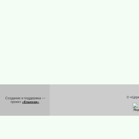
© «Цер
Создание и поддержка —
проект
.
«Епархия»