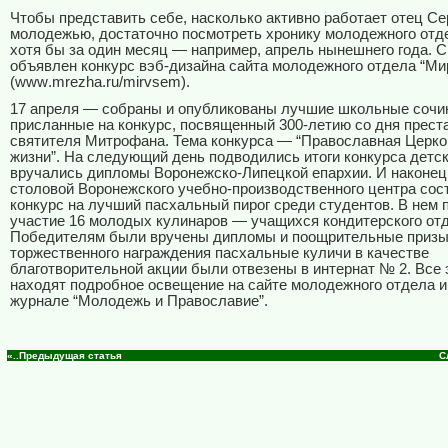
Чтобы представить себе, насколько активно работает отец Се
молодежью, достаточно посмотреть хронику молодежного отд
хотя бы за один месяц — например, апрель нынешнего года. С
объявлен конкурс вэб-дизайна сайта молодежного отдела “Ми
(
www
.
mrezha
.
ru
/
mirvsem
).
17 апреля — собраны и опубликованы лучшие школьные сочи
присланные на конкурс, посвященный 300-летию со дня прест
c
вятителя Митрофана. Тема конкурса — “Православная Церко
жизни”. На следующий день подводились итоги конкурса детск
вручались дипломы Воронежско-Липецкой епархии. И наконец,
столовой Воронежского учебно-производственного центра сос
конкурс на лучший пасхальный пирог среди студентов. В нем 
участие 16 молодых кулинаров — учащихся кондитерского от
Победителям были вручены дипломы и поощрительные призы
торжественного награждения пасхальные куличи в качестве
благотворительной акции были отвезены в интернат № 2. Все 
находят подробное освещение на сайте молодежного отдела и
журнале “Молодежь и Православие”.
«..Предыдущая статья
С