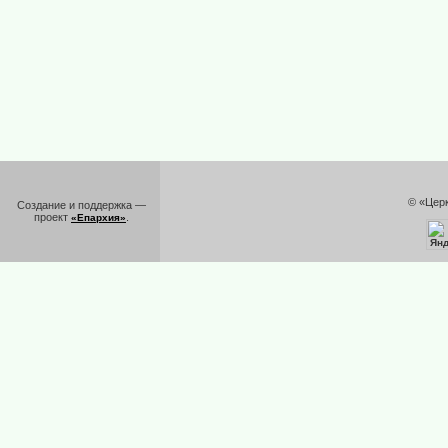
© «Цер
Создание и поддержка —
проект
.
«Епархия»