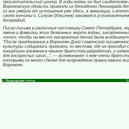
просветительский центр. В годы войны он был свидетелем т
Воронежскую область привезли из блокадного Ленинграда де
из них умерли от истощения уже здесь, в эвакуации, и вплот
своей кончины о. Силуан (Ильичев) занимался установлением
биографий.
Писал письма в различные инстанции Санкт-Петербурга, пе
имена и фамилии этих безвинных жертв войны, захороненных
хотел, чтобы на месте захоронения детей была воздвигнут
“После празднования в Воронеже Дней славянской письменно
культуры собирались проехать по местам, где он проходил с
концепцию альманаха нашего братства разработал, и издани
для воскресных школ...”, — вспоминают о нем члены братст
которыми он много сделал для возрождения православной жиз
Воронеже.
«..Предыдущая статья
С