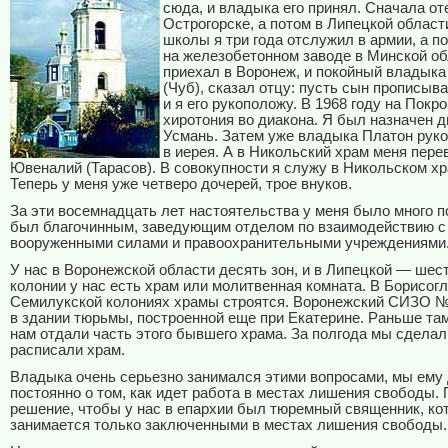
сюда, и владыка его принял. Сначала от
Острогорске, а потом в Липецкой област
школы я три года отслужил в армии, а п
на железобетонном заводе в Минской об
приехал в Воронеж, и покойный владык
(Чуб), сказал отцу: пусть сын прописыва
и я его рукоположу. В 1968 году на Покр
хиротония во диакона. Я был назначен д
Усмань. Затем уже владыка Платон рук
в иерея. А в Никольский храм меня пер
Ювеналий (Тарасов). В совокупности я служу в Никольском хр
Теперь у меня уже четверо дочерей, трое внуков.
За эти восемнадцать лет настоятельства у меня было много 
был благочинным, заведующим отделом по взаимодействию с
вооруженными силами и правоохранительными учреждениями
У нас в Воронежской области десять зон, и в Липецкой — шест
колонии у нас есть храм или молитвенная комната. В Борисог
Семилукской колониях храмы строятся. Воронежский СИЗО №
в здании тюрьмы, построенной еще при Екатерине. Раньше там
нам отдали часть этого бывшего храма. За полгода мы сделал
расписали храм.
Владыка очень серьезно занимался этими вопросами, мы ему
постоянно о том, как идет работа в местах лишения свободы.
решение, чтобы у нас в епархии был тюремный священник, ко
занимается только заключенными в местах лишения свободы.