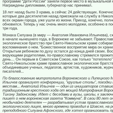
программе “Дети России” заняли первое место в музыкальной 
Награждены дипломами, губернатор нас принимал.
18 лет назад было 3 храма, а сейчас 24 действующих. Конечно
которые два десятилетия назад приезжали на службу в Никол
всех окраин города, уже ушли из жизни. Приход, конечно, пол
обновился. Теперь у нас очень много молодежи, особенно в п
три года.
Монаха Силуана (в миру — Анатолия Ивановича Ильичева), с
в начале нынешнего года, в Воронеже не забывают. Правосла
экологическое братство при Свято-Никольском храме собирае
воспоминания о нем. “Божественное восприятие мира он храни
Открытым ребенком по духу остался до конца дней своих. Во
верующими родителями, по-православному стремился прожит
день… Он первым в Советском Союзе, как только "потеплело"
Свято-Никольском храме православное экологическое братств
объединившее ученых, педагогов, артистов, художников, журн
писателей...
По благословению митрополита Воронежского и Липецкого 
Ильичев организует конференции, "круглые столы", поездки
местам... Анатолий Ильичев — один из инициаторов ставш
традиционным крестного хода от мощей Митрофания Ворон
Тихону Задонскому. Идет с беседами в вузы, школы, к заклю
пишет о нем воронежская газета “Коммуна”. В свои 80 лет о
необычайно деятелен — разрабатывал устав православного
экологического лицея, много времени проводил в Шовске, на 
преподобного Силуана Афонского, где хотел организовать 