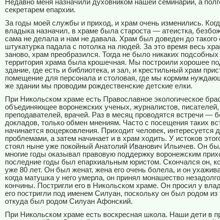
Недавно меня назначили духовником нашей семинарии, а пол
секретарем епархии.
За годы моей службы и приход, и храм очень изменились. Ког
владыка назначил, в храме была староста — атеистка, безбо
сама не делала и нам не давала. Храм был доведен до такого 
штукатурка падала с потолка на людей. За это время весь хр
заново, храм преобразился. Тогда не было никаких подсобных
территория храма была крошечная. Мы построили хорошее п
здание, где есть и библиотека, и зал, и крестильный храм при
помещение для персонала и столовая, где мы кормим нуждаю
же здании мы проводим рождественские детские елки.
При Никольском храме есть Православное экологическое брас
объединяющее воронежских ученых, журналистов, писателей,
преподавателей, врачей. Раз в месяц проводятся встречи — б
докладов, только обмен мнениям. Часто с посещения таких вс
начинается воцерковления. Приходит человек, интересуется 
проблемами, а затем начинает и в храм ходить. У истоков этог
стоял ныне уже покойный Анатолий Иванович Ильичев. Он бы
многие годы оказывал правовую поддержку воронежским прихо
последние годы был епархиальным юристом. Скончался он, к
уже 80 лет. Он был женат, жена его очень болела, и он ухажива
когда матушка у него умерла, он принял монашество незадолго
кончины. Постригли его в Никольском храме. Он просил у вла
его постригли под именем Силуан, поскольку он был родом из 
откуда был родом Силуан Афонский.
При Никольском храме есть воскресная школа. Наши дети в п