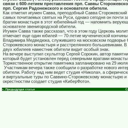
связи с 600-летием преставления прп. Саввы Сторожевско
прп. Сергия Радонежского и основателя обители.
Как отметил игумен Савва, преподобный Савва Сторожевский
самых почитаемых святых на Руси, однако сегодня он почти з
братии монастыря в этот юбилейный год — напомнить верую
основателе звенигородской обители.
Игумен Савва также рассказал, что в этом году Церковь моли
отмечает еще один юбилей — 70-летие мученической кончины
Владимира Медведюка, служившего на московском подворье 
Сторожевского монастыря и расстрелянного большевиками. В
двух юбилеев наместник обители видит особый знак.
На вечере выступил скульптор Сергей Сорокин, автор памятни
который будет установлен перед северными вратами монасты
Торжественное открытие памятника запланировано на 29 июля
Участникам вечера также сообщили о разработке нового инте
обители. Работу над ним ведет студия «Никола», а сферичес
и виртуальные туры по Саввино-Сторожевскому монастырю и 
окрестностям создает студия «КиберФото».
«..Предыдущая статья
С