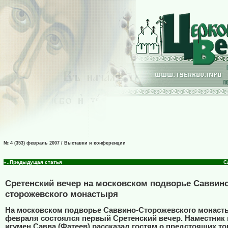
№ 4 (353) февраль 2007 / Выставки и конференции
«..Предыдущая статья
С
Сретенский вечер на московском подворье Саввино
сторожевского монастыря
На московском подворье Саввино-Сторожевского монаст
февраля состоялся первый Сретенский вечер. Наместник
игумен Савва (Фатеев) рассказал гостям о предстоящих то