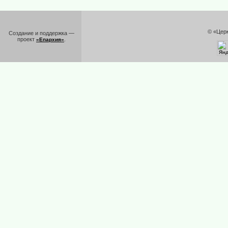
© «Цер
Создание и поддержка —
проект
.
«Епархия»