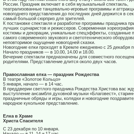
России. Праздник включает в себя музыкальный спектакль,
театрализованные танцевально-игровые программы и аттракц
новогоднего представления до последних дней держится в сек
самый большой сюрприз для зрителей.
К постановке спектакля и разработке программы праздника п
лучших сценаристов и режиссеров. Современная хореография,
костюмы и декорации, уникальные спецэффекты, созданные 
самого современного звукового и светотехнического оборудов
неповторимое ощущение новогодней сказки.
Новогодние елки проходят в Кремле ежедневно с 25 декабря п
Начало праздников — в 10.00, 14.00 и 18.00.
Вечерние спектакли предназначены для совместного посещени
родителями. Представление длится около двух часов.
Православная елка — праздник Рождества
В театре «Золотое Кольцо»
5 января, начало — в 14 час.
В преддверии светлого праздника Рождества Христова вас жд
выступление ансамбля духовной музыки «Благовест», старин
праздничные обряды и игры, колядки и новогодние поздравит
народное кукольное представление.
Елка в Храме
Христа Спасителя
С 23 декабря по 10 января.
Начало — в 11, 14 и 17 час.