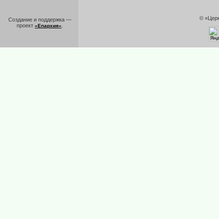
© «Цер
Создание и поддержка —
проект
.
«Епархия»