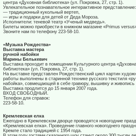
центра «Духовная библиотека» (ул. Покровка, 27, стр. 1).
Увлекательное познавательное интерактивное представление:
— традиционный кукольный вертеп,
— игры и подарки для детей от Деда Мороза.
Исполнители: теневой театр «Ученый медведь».
Билеты можно приобрести в книжном магазине «Primus versus
Звоните нам по телефону 223-58-10.
«Музыка Рождества»
Выставка мастера
ручной набойки
Марины Белькевич
Выставка проходит в помещении Культурного центра «Духовн
библиотека» (ул. Покровка, 27, стр. 1).
На выставке представлен Рождественский цикл картин худож
работы выполнены в старинной технике русского текстиля «р
набойка», совмещающей в себе гравюру, вышивку и живопись 
Выставка продлится до 15 января 2007 года.
ВХОД СВОБОДНЫЙ.
Телефон для справок:
223-58-10.
Кремлевская елка
Ежегодно в Кремлевском дворце проводятся новогодние праз
«Кремлевская елка». Проведение главного новогоднего праздн
Кремле стало традицией с 1954 года.
В этом году гостями сказочного шоу станут около 300 тысяч де