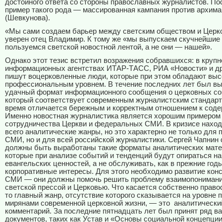
достойного ответа со стороны православных журналистов. П
пример такого рода — массированная кампания против архима
(Шевкунова).
«Мы сами создаем барьер между светским обществом и Церк
уверен отец Владимир. К тому же «мы выпускаем скучнейшие 
пользуемся светской новостной лентой, а не они — нашей».
Однако этот тезис встретил возражения собравшихся: в круп
информационных агентствах ИТАР-ТАСС, РИА «Новости» и др
пишут воцерковленные люди, которые при этом обладают вы
профессиональным уровнем. В течение последних лет был в
удачный формат информационного сообщения о церковных со
который соответствует современным журналистским стандарта
время отличается бережным и корректным отношением к сод
Именно новостная журналистика является хорошим примером
сотрудничества Церкви и федеральных СМИ. В кризисе наход
всего аналитические жанры, но это характерно не только для
СМИ, но и для всей российской журналистики. Сергей Чапнин с
должны быть выработаны такие форматы аналитических мате
которые при анализе событий и тенденций будут опираться на
евангельских ценностей, а не обслуживать, как в прежние годы
корпоративные интересы. Для этого необходимо развитие кон
СМИ — они должны помочь решить проблему взаимопониман
светской прессой и Церковью. Что касается собственно прав
то главный жанр, отсутствие которого сказывается на уровне 
мирянами современной церковной жизни, — это
аналитически
комментарий. За последние пятнадцать лет был принят ряд 
документов, таких как Устав и «Основы социальной концепци