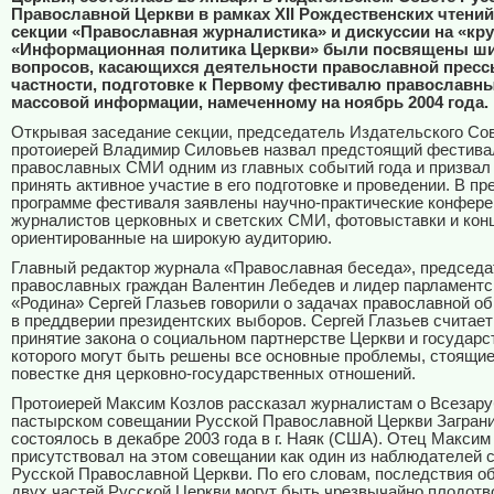
Православной Церкви в рамках
XII
Рождественских чтений
секции «Православная журналистика» и дискуссии на «кр
«Информационная политика Церкви» были посвящены ши
вопросов, касающихся деятельности православной прессы
частности, подготовке к Первому фестивалю православны
массовой информации, намеченному на ноябрь 2004 года.
Открывая заседание секции, председатель Издательского Со
протоиерей Владимир Силовьев назвал предстоящий фестива
православных СМИ одним из главных событий года и призва
принять активное участие в его подготовке и проведении. В п
программе фестиваля заявлены научно-практические конфере
журналистов церковных и светских СМИ, фотовыставки и кон
ориентированные на широкую аудиторию.
Главный редактор журнала «Православная беседа», председ
православных граждан Валентин Лебедев и лидер парламентс
«Родина» Сергей Глазьев говорили о задачах православной о
в преддверии президентских выборов. Сергей Глазьев счита
принятие закона о социальном партнерстве Церкви и государст
которого могут быть решены все основные проблемы, стоящие
повестке дня церковно-государственных отношений.
Протоиерей Максим Козлов рассказал журналистам о Всезар
пастырском совещании Русской Православной Церкви Заграни
состоялось в декабре 2003 года в г. Наяк (США). Отец Максим
присутствовал на этом совещании как один из наблюдателей 
Русской Православной Церкви. По его словам, последствия о
двух частей Русской Церкви могут быть чрезвычайно плодотв