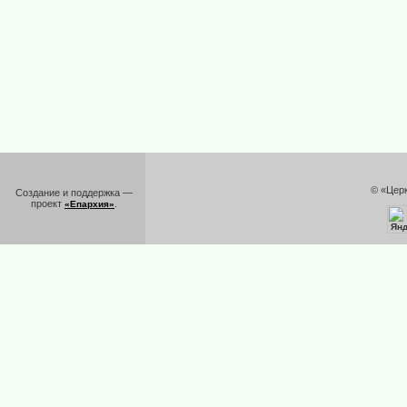
© «Цер
Создание и поддержка —
проект
.
«Епархия»