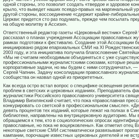
одной стороны, это позволит создать «твердое и здоровое ко
крыло, что выведет наших псевдо-правых на маргинальный ур
другой стороны, воссоединение «сдержит крайне-либеральные
Церкви: придется сто раз подумать, прежде чем посылать пр
на общую молитву в Ассизи».
Ответственный редактор газеты «Церковный вестник» Сергей
рассказал о планах учреждения Ассоциации православных жу
рамках подготовки к фестивалю. Создание этой Ассоциации 
инициировано рядом епархиальных СМИ на
XI
Рождественских
2003 году, и эта инициатива получила благословение Святейш
«Мы не считаем необходимым объединяться с уже существу
профессиональными журналистскими союзами, которые реша
корпоративные задачи, но мы будем с ними сотрудничать», —
Сергей Чапнин. Задачу консолидации православного журналис
сообщества он назвал одной из приоритетных.
Как всегда остро встал вопрос о специфике освещения религ
проблем в светских и церковных изданиях. Преподаватель фа
журналистики Российского православного университета свящ
Владимир Вигилянский считает, что пока «православная пресс
конкурировать со светской в профессиональном смысле». «Д
девять процентов тех изданий, которые лежат на полках в Си
библиотеке, направлены на внутрицерковную аудиторию. Мы 
обращаемся к тем, кто в социологических опросах идентифиц
православные, но пока не воцерковлены». Как отметил отец В
некоторые светские СМИ систематически развязывают пропаг
кампании, порочащие известных церковных деятелей и не вс