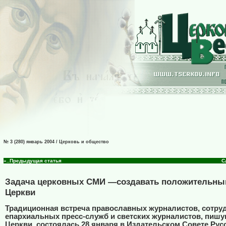
№ 3 (280) январь 2004 / Церковь и общество
«..Предыдущая статья
С
Задача церковных СМИ —создавать положительны
Церкви
Традиционная встреча православных журналистов, сотру
епархиальных пресс-служб и светских журналистов, пишу
Церкви, состоялась 28 января в Издательском Совете Рус