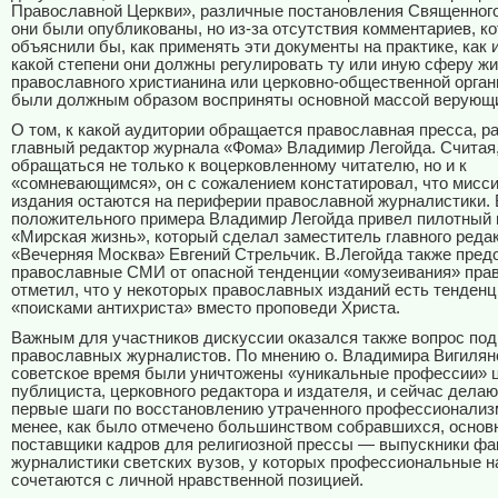
Православной Церкви», различные постановления Священного
они были опубликованы, но из-за отсутствия комментариев, к
объяснили бы, как применять эти документы на практике, как 
какой степени они должны регулировать ту или иную сферу ж
православного христианина или церковно-общественной органи
были должным образом восприняты основной массой верующ
О том, к какой аудитории обращается православная пресса, 
главный редактор журнала «Фома» Владимир Легойда. Считая,
обращаться не только к воцерковленному читателю, но и к
«сомневающимся», он с сожалением констатировал, что мисс
издания остаются на периферии православной журналистики. 
положительного примера Владимир Легойда привел пилотный 
«Мирская жизнь», который сделал заместитель главного редак
«Вечерняя Москва» Евгений Стрельчик. В.Легойда также пред
православные СМИ от опасной тенденции «омузеивания» пра
отметил, что у некоторых православных изданий есть тенден
«поисками антихриста» вместо проповеди Христа.
Важным для участников дискуссии оказался также вопрос под
православных журналистов. По мнению о. Владимира Вигилянс
советское время были уничтожены «уникальные профессии» 
публициста, церковного редактора и издателя, и сейчас делаю
первые шаги по восстановлению утраченного профессионализм
менее, как было отмечено большинством собравшихся, основ
поставщики кадров для религиозной прессы — выпускники фа
журналистики светских вузов, у которых профессиональные 
сочетаются с личной нравственной позицией.