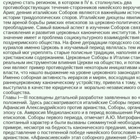
суждено стать регионом, в котором в IV в. столкнулись два
противоборствующих течения-сторонников никейского вероуче
Ария; деяния италийских Соборов являются важнейшим источ
истории триадологических споров. Италийские диоцезы явили
тем ареной борьбы римских епископов за церковно-политичес
преобладание. Самый важный аспект в изучении Соборов связ
становления и развития церковных канонических институтов.
значение имеет и проблема социокультурного взаимодействия
позднеримского общества. На фоне деградации городского со
куриалов именно Церковь в изучаемый период являлась тем и
который мог укреплять старые полисные традиции, наполняя 
христианским содержанием. Церковные Соборы в Италии ста
реальным инструментом влияния Церкви на общество, и потому
они являют пример противодействия некоторым инициативам 
власти, что нашло выражение на уровне церковного законодат
Именно соборная активность иерархов и мирян, восходящая к
раннецерковному каноническому устройству, привела к тому, 
выступила в качестве юридически и
морально независимого о
сообщества.
Главы I—III посвящены детальной разработке заявленных во 
положений. Здесь рассматриваются италийские Соборы перио
Афанасия Александрийского против арианства, Соборы, орган
эпоху св. Амвросия Медиоланского и в период возвышения Р
епископов. Соборы первого периода, отмечает А.Ю. Митрофан
спонтанный характер и были вызваны сиюминутной необходим
примере, несмотря на бедность канонического предания, можн
представление о постепенной победе никейского богословия н
арианством. «Афанасиевский» этап соборного движения (340