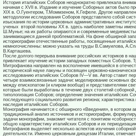
История италийских Соборов неоднократно привлекала внима
начиная с XVII в. Издание и изучение Соборных актов было п
XIX в. О.Гуентером, Т.Моммзеном, К.Гефеле. Другое направлен
методологии исследования Соборов представляло собой сист
изыскания по истории церковных административных институт
ученых
второй половины ХХ в. здесь наиболее заметны имен
Ш.Мунье; на их работы опираются и современные медиевисты
занимающиеся данной проблематикой. На фоне обширной зап
историографии отечественные работы, посвященные италийс
немногочисленны: можно указать на труды В.Самуилова, А.Сп
В.Карташева.
После долгого перерыва внимание российских историков в на
привлекает изучение истории западных поместных Соборов. Т
Митрофанова направлен на восполнение имевшейся в отечес
исторической науке лакуны и посвящен церковно-каноническо
исследованию италийских Соборов IV—V вв. Автор ставит пе
четыре взаимосвязанные задачи: моделирование основных ф
между епископатом (и клиром вообще) и представителями све
которые были выработаны в течение двух столетий соборной 
типологизация Соборов; определение значения италийских Со
последующего социального развития региона; характеристика
наследия италийских Соборов.
Монография начинается с обширного «Введения», в котором а
традиционный анализ источников и историографии, формулиру
задачи монографии, знакомит читателя с понятием «соборност
общую характеристику италийских Соборов и их периодизацию
Митрофанов выделяет несколько аспектов изучения соборной
деятельности. Именно церковным диоцезам Италии, отмечает