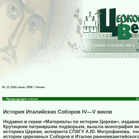
№ 12 (336) июнь 2006 / Чтение
«..Предыдущая статья
С
История Италийских Соборов IV—V веков
Недавно в серии «Материалы по истории Церкви», издава
Крутицким патриаршим подворьем, вышла монография ви
историка Церкви, аспиранта СПбГУ А.Ю. Митрофанова,
по
истории церковных Соборов в Италии ранневизантийского