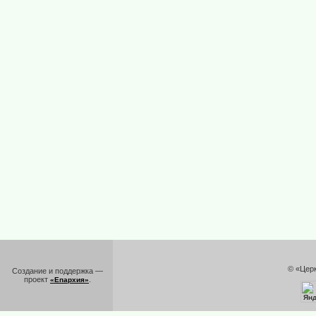
© «Цер
Создание и поддержка —
проект
.
«Епархия»