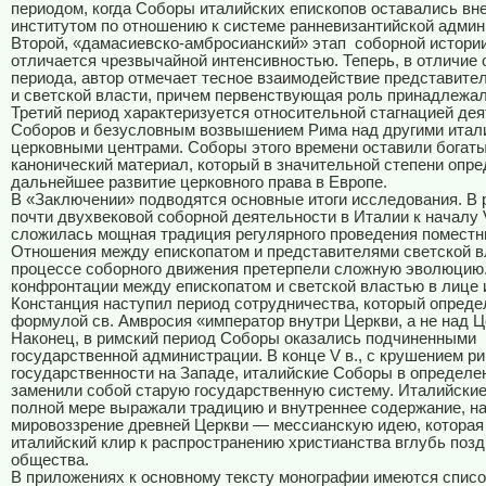
периодом, когда Соборы италийских епископов оставались в
институтом по отношению к системе ранневизантийской админ
Второй, «дамасиевско-амбросианский» этап
соборной истори
отличается чрезвычайной интенсивностью. Теперь, в отличие 
периода, автор отмечает тесное взаимодействие представите
и светской власти, причем первенствующая роль принадлежал
Третий период характеризуется относительной стагнацией де
Соборов и безусловным возвышением Рима над другими итал
церковными центрами. Соборы этого времени оставили богат
канонический материал, который в значительной степени опр
дальнейшее развитие церковного права в Европе.
В «Заключении» подводятся основные итоги исследования. В 
почти двухвековой соборной деятельности в Италии к началу V
сложилась мощная традиция регулярного проведения поместн
Отношения между епископатом и представителями светской в
процессе соборного движения претерпели сложную эволюцию
конфронтации между епископатом и светской властью в лице
Констанция наступил период сотрудничества, который опред
формулой св. Амвросия «император внутри Церкви, а не над 
Наконец, в римский период Соборы оказались подчиненными
государственной администрации. В конце V в., с крушением р
государственности на Западе, италийские Соборы в определ
заменили собой старую государственную систему. Италийски
полной мере выражали традицию и внутреннее содержание, н
мировоззрение древней Церкви — мессианскую идею, котора
италийский клир к распространению христианства вглубь позд
общества.
В приложениях к основному тексту монографии имеются списо