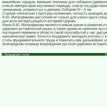
важнейших городов, имевших значение для соборного движени
список императоров изучаемого периода, список государстве
чиновников, упомянутых в деяниях Соборов IV—V вв.
Строгая логическая структура изложения, четкость выводов д
А.Ю. Митрофанова доступной не только для узкого круга специ
для всех интересующихся историей Церкви.
Книга А.Ю. Митрофанова является новым шагом в развитии о
церковно-исторической науки, а также одним из немногих исс
последнего времени в области такой полузабытой у нас дисци
каноническое право. Хочется поздравить молодого коллегу с 
столь фундаментального труда и пожелать ему дальнейших у
благородном поприще возрождения русской церковно-историче
«..Предыдущая статья
С