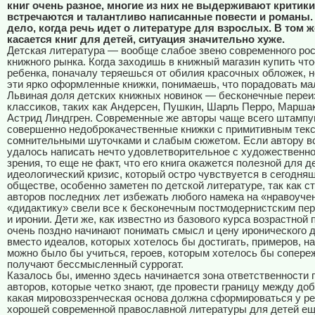
книг очень разное, многие из них не выдерживают критики
встречаются и талантливо написанные повести и романы. 
дело, когда речь идет о литературе для взрослых. В том ж
касается книг для детей, ситуация значительно хуже.
Детская литература — вообще слабое звено современного рос
книжного рынка. Когда заходишь в книжный магазин купить что
ребенка, поначалу теряешься от обилия красочных обложек, н
эти ярко оформленные книжки, понимаешь, что порадовать м
Львиная доля детских книжных новинок — бесконечные переи
классиков, таких как Андерсен, Пушкин, Шарль Перро, Маршак
Астрид Линдгрен. Современные же авторы чаще всего штамп
совершенно недоброкачественные книжки с примитивным текс
сомнительными шуточками и слабым сюжетом. Если автору в
удалось написать нечто удовлетворительное с художественно
зрения, то еще не факт, что его книга окажется полезной для д
идеологический кризис, который остро чувствуется в сегодня
обществе, особенно заметен по детской литературе, так как с
авторов последних лет избежать любого намека на «нравоуче
«дидактику» свели все к бесконечным постмодернистским пе
и иронии. Дети же, как известно из базового курса возрастной 
очень поздно начинают понимать смысл и цену иронического д
вместо идеалов, которых хотелось бы достигать, примеров, н
можно было бы учиться, героев, которым хотелось бы сопереж
получают бессмысленный суррогат.
Казалось бы, именно здесь начинается зона ответственности
авторов, которые четко знают, где провести границу между доб
какая мировоззренческая основа должна сформироваться у р
хорошей современной православной литературы для детей е