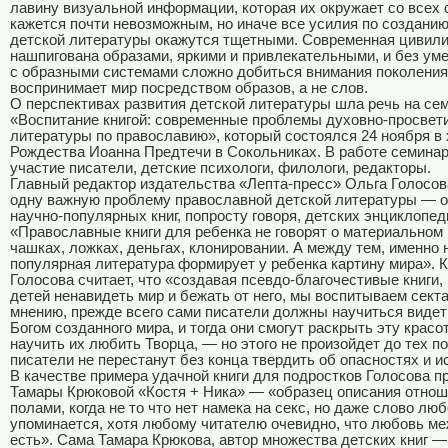
лавину визуальной информации, которая их окружает со всех 
кажется почти невозможным, но иначе все усилия по созданию
детской литературы окажутся тщетными. Современная цивил
нашпигована образами, яркими и привлекательными, и без ум
с образными системами сложно добиться внимания поколения
воспринимает мир посредством образов, а не слов.
О перспективах развития детской литературы шла речь на се
«Воспитание книгой: современные проблемы духовно-просвет
литературы по православию», который состоялся 24 ноября в
Рождества Иоанна Предтечи в Сокольниках. В работе семина
участие писатели, детские психологи, филологи, редакторы.
Главный редактор издательства «Лепта-пресс» Ольга Голосов
одну важную проблему православной детской литературы — о
научно-популярных книг, попросту говоря, детских энциклопед
«Православные книги для ребенка не говорят о материальном
чашках, ложках, деньгах, клонировании. А между тем, именно 
популярная литература формирует у ребенка картину мира». К
Голосова считает, что «создавая псевдо-благочестивые книги,
детей ненавидеть мир и бежать от него, мы воспитываем секта
мнению, прежде всего сами писатели должны научиться видет
Богом созданного мира, и тогда они смогут раскрыть эту красо
научить их любить Творца, — но этого не произойдет до тех по
писатели не перестанут без конца твердить об опасностях и и
В качестве примера удачной книги для подростков Голосова п
Тамары Крюковой «Костя + Ника» — «образец описания отно
полами, когда не то что нет намека на секс, но даже слово люб
упоминается, хотя любому читателю очевидно, что любовь ме
есть». Сама Тамара Крюкова, автор множества детских книг —