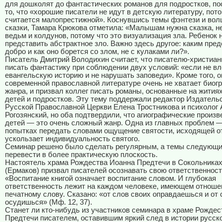
для дошколят до фантастических романов для подростков, по
то, что «хорошие писатели не идут в детскую литературу, пото
считается малопрестижной». Коснувшись темы фэнтези и во
сказки, Тамара Крюкова отметила: «Малышам нужна сказка, н
ведьм и колдунов, потому что это визуализация зла. Ребенок 
представить абстрактное зло. Важно здесь другое: каким пре
добро и как оно борется со злом, не с кулаками ли?».
Писатель Дмитрий Володихин считает, что писателю-христиа
писать фантастику при соблюдении двух условий: «если не вл
евангельскую историю и не нарушать заповеди». Кроме того, о
современной православной литературе очень не хватает биог
жанра, и призвал коллег писать романы, основанные на жития
детей и подростков. Эту тему поддержали редактор Издатель
Русской Православной Церкви Елена Тростникова и психолог
Рогозянский, но оба подтвердили, что агиографические произ
детей — это очень сложный жанр. Одна из главных проблем — 
попытках передать словами ощущение святости, исходящей от
ускользает индивидуальность святого.
Семинар решено было сделать регулярным, а темы следующи
перевести в более практическую плоскость.
Настоятель храма Рождества Иоанна Предтечи в Сокольниках
(Ермаков) призвал писателей осознавать свою ответственност
«Воспитание книгой означает воспитание словом. И глубокая
ответственность лежит на каждом человеке, имеющем отноше
печатному слову. Сказано: «от слов своих оправдаешься и от 
осудишься» (Мф. 12, 37).
Станет ли кто-нибудь из участников семинара в храме Рожде
Предтечи писателем, оставившим яркий след в истории русск