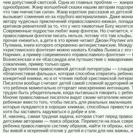
чем допустимой светской. Одна из главных проблем —
жанро
однообразие. Жанр волшебной сказки нашим авторам подозри
что там «нечистая сила». Жанр коротких рассказов из детской
вызывает сомнения из-за «грубого материализма». Даже мона
автору чудесных приключений «православного ежика», попада
критиков-ревнителей за то, что у него «животные Богу молятся
Современные подростки любят жанр фэнтези. Но считается, ч
православным фэнтези писать нельзя, потому что там эльфы,
прочая «нежить», а дети в это время читают Джоан Роулинг и
Пулмана, книги которого откровенно антихристианские. Между
«христианского фэнтези» можно назвать Клайва Льюиса с его
Нарнии», а пример современного «православного фэнтези» —
Вознесенская и ее «Кассандра или путешествие с макаронами
сожалению, пример только один.
Другая проблема православной детской литературы — слащав
«благочестивая фальшь», которая способна отвратить ребенка
конкретной книжки, но и от чтения любой христианской литера
Писатели вообще считают детей самой сложной аудиторией и
что ребенок моментально отторгает неискреннюю интонацию. 
трудно быть убедительным, когда пытаешься говорить с ребен
Многие православные писатели видят своим читателем некоег
ребенка» вместо того, чтобы писать для реальных мальчишек 
которые нуждаются в хороших книжках, способных привести их
хотя бы заставить задуматься о добре и зле.
И, наконец, самая трудная задача, которая стоит перед прав
детскими авторами — поиск образов. Перевести на язык совр
ребенка православную систему образов, найти те образы, ко
бы живой и искренний отклик у детей и стали для них важны, 