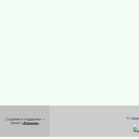
© «Цер
Создание и поддержка —
проект
.
«Епархия»