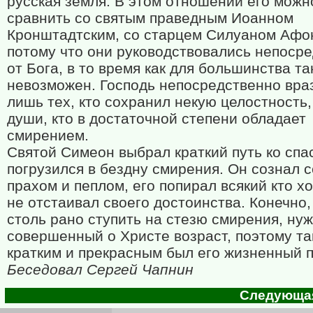
русская земля. В этом отношении его можн
сравнить со святым праведным Иоанном
Кронштадтским, со старцем Силуаном Афо
потому что они руководствовались непоср
от Бога, в то время как для большинства та
невозможен. Господь непосредственно вра
лишь тех, кто сохранил некую целостность,
души, кто в достаточной степени обладает
смирением.
Святой Симеон выбрал краткий путь ко сп
погрузился в бездну смирения. Он сознал 
прахом и пеплом, его попирал всякий кто х
не отстаивал своего достоинства. Конечно,
столь рано ступить на стезю смирения, ну
совершенный о Христе возраст, поэтому т
кратким и прекрасным был его жизненный п
Беседовал Сергей Чапнин
Следующая 