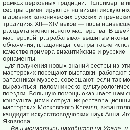
рамках церковных традиций. Например, в 
сестры ориентируются на византийскую ик
в древних канонических русских и гречески
традициях
XII
—
XIV
веков — поры наивысш
расцвета иконописного мастерства. В шве
мастерской, разрабатывая вышитые иконы,
облачения, плащаницы, сестры также испо
качестве примера византийские и русские
орнаменты.
Для получения новых знаний сестры из эт
мастерских посещают выставки, работают 
запасниках музеев, совершают, если так м
выразиться, паломническо-культурологиче
поездки. Большую помощь оказывает нам 
консультациями сотрудник реставрационны
мастерских Московского Кремля, византоло
кандидат искусствоведческих наук Анна Иг
Яковлева.
— Ваш монастырь находится на Урале, и 