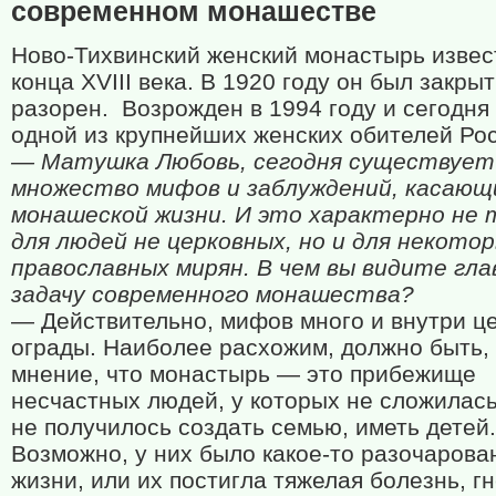
современном монашестве
Ново-Тихвинский женский монастырь извес
конца
XVIII
века. В 1920 году он был закрыт
разорен.
Возрожден в 1994 году и сегодня
одной из крупнейших женских обителей Ро
— Матушка Любовь, сегодня существует
множество мифов и заблуждений, касающ
монашеской жизни. И это характерно не 
для людей не церковных, но и для некото
православных мирян. В чем вы видите гл
задачу современного монашества?
— Действительно, мифов много и внутри ц
ограды. Наиболее расхожим, должно быть,
мнение, что монастырь — это прибежище
несчастных людей, у которых не сложилась
не получилось создать семью, иметь детей.
Возможно, у них было какое-то разочарова
жизни, или их постигла тяжелая болезнь, гн