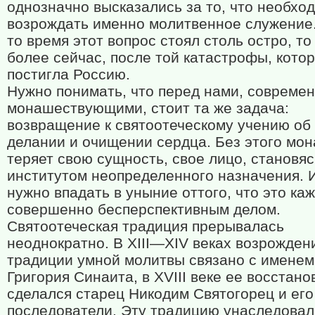
однозначно высказались за то, что необхо
возрождать именно молитвенное служение.
то время этот вопрос стоял столь остро, то
более сейчас, после той катастрофы, кото
постигла Россию.
Нужно понимать, что перед нами, совреме
монашествующими, стоит та же задача:
возвращение к святоотеческому учению об
делании и очищении сердца. Без этого мо
теряет свою сущность, свое лицо, становяс
институтом неопределенного назначения. 
нужно впадать в уныние оттого, что это ка
совершенно бесперспективным делом.
Святоотеческая традиция прерывалась
неоднократно. В
XIII
—
XIV
веках возрожден
традиции умной молитвы связано с именем
Григория Синаита, в
XVIII
веке ее восстано
сделался старец Никодим Святогорец и его
последователи. Эту традицию унаследовал