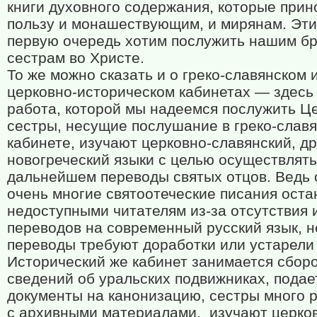
книги духовного содержания, которые прин
пользу и монашествующим, и мирянам. Эти
первую очередь хотим послужить нашим бр
сестрам во Христе.
То же можно сказать и о греко-славянском 
церковно-историческом кабинетах — здесь
работа, которой мы надеемся послужить Це
сестры, несущие послушание в греко-слав
кабинете, изучают церковно-славянский, др
новогреческий языки с целью осуществлять
дальнейшем переводы святых отцов. Ведь 
очень многие святоотеческие писания оста
недоступными читателям из-за отсутствия 
переводов на современный русский язык, 
переводы требуют доработки или устарели 
Исторический же кабинет занимается сбор
сведений об уральских подвижниках, подае
документы на канонизацию, сестры много 
с архивными материалами,
изучают церко