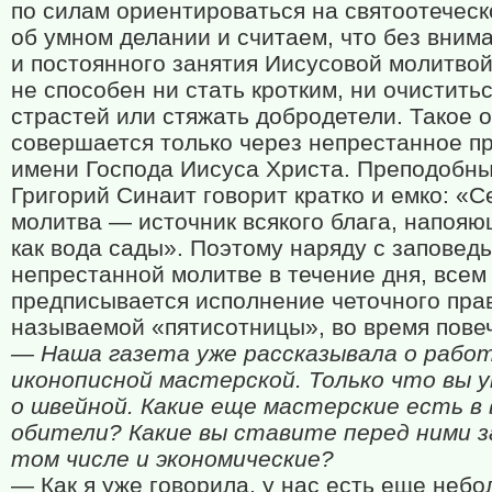
по силам ориентироваться на святоотеческ
об умном делании и считаем, что без вним
и постоянного занятия Иисусовой молитвой
не способен ни стать кротким, ни очиститьс
страстей или стяжать добродетели. Такое
совершается только через непрестанное п
имени Господа Иисуса Христа. Преподобн
Григорий Синаит говорит кратко и емко: «
молитва — источник всякого блага, напояю
как вода сады». Поэтому наряду с заповед
непрестанной молитве в течение дня, всем
предписывается исполнение четочного прав
называемой «пятисотницы», во время пове
— Наша газета уже рассказывала о рабо
иконописной мастерской. Только что вы 
о швейной. Какие еще мастерские есть в
обители? Какие вы ставите перед ними за
том числе и экономические?
— Как я уже говорила, у нас есть еще неб