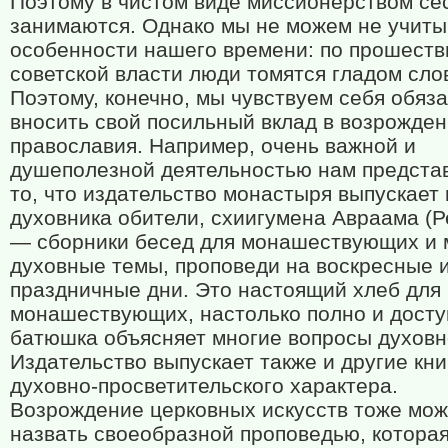
Поэтому в чистом виде миссионерством се
занимаются. Однако мы не можем не учиты
особенности нашего времени: по прошеств
советской власти люди томятся гладом сло
Поэтому, конечно, мы чувствуем себя обяз
вносить свой посильный вклад в возрожде
православия. Например, очень важной и
душеполезной деятельностью нам предста
то, что издательство монастыря выпускает 
духовника обители, схиигумена Авраама (
— сборники бесед для монашествующих и 
духовные темы, проповеди на воскресные 
праздничные дни. Это настоящий хлеб для
монашествующих, настолько полно и досту
батюшка объясняет многие вопросы духовн
Издательство выпускает также и другие кни
духовно-просветительского характера.
Возрождение церковных искусств тоже мо
назвать своеобразной проповедью, котора