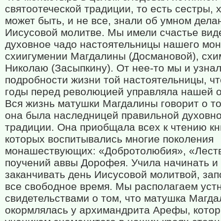
святоотеческой традиции, то есть сестры, х
может быть, и не все, знали об умном дела
Иисусовой молитве. Мы имели счастье вид
духовное чадо настоятельницы нашего мо
схиигумении Магдалины (Досмановой), сх
Николаю (Засыпкину). От нее-то мы и узна
подробности жизни той настоятельницы, чт
годы перед революцией управляла нашей 
Вся жизнь матушки Магдалины говорит о то
она была наследницей правильной духовн
традиции. Она приобщала всех к чтению кни
которых воспитывались многие поколения
монашествующих: «Добротолюбия», «Лест
поучений аввы Дорофея. Учила начинать и
заканчивать день Иисусовой молитвой, зап
все свободное время. Мы располагаем уст
свидетельствами о том, что матушка Магд
окормлялась у архимандрита Арефы, кото