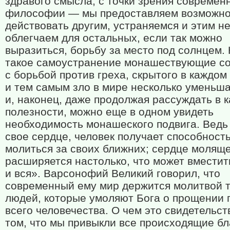
здравого смысла, с точки зрения современ
философии — мы предоставляем возможно
действовать другим, устраняемся и этим н
облегчаем для остальных, если так можно
выразиться, борьбу за место под солнцем. 
такое самоустранение монашествующие с
с борьбой против греха, скрытого в каждом
и тем самым зло в мире несколько уменьша
и, наконец, даже продолжая рассуждать в 
полезности, можно еще в одном увидеть
необходимость монашеского подвига. Ведь
свое сердце, человек получает способност
молиться за своих ближних; сердце молящ
расширяется настолько, что может вместить
и вся». Варсонофий Великий говорил, что
современный ему мир держится молитвой 
людей, которые умоляют Бога о прощении 
всего человечества. О чем это свидетельст
том, что мы привыкли все происходящие бл