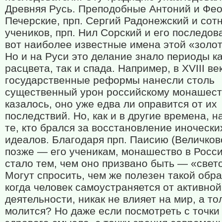
Древняя Русь. Преподобные Антоний и Фе
Печерские, прп. Сергий Радонежский и сотн
учеников, прп. Нил Сорский и его последо
вот наиболее известные имена этой «золот
Но и на Руси это делание знало периоды ка
расцвета, так и спада. Например, в
XVIII
ве
государственные реформы нанесли столь
существенный урон российскому монашеств
казалось, оно уже едва ли оправится от их
последствий. Но, как и в другие времена, 
те, кто брался за восстановление иночески
идеалов. Благодаря прп. Паисию (Величковс
позже — его ученикам, монашество в Росс
стало тем, чем оно призвано быть — «свет
Могут спросить, чем же полезен такой обра
когда человек самоустраняется от активной
деятельности, никак не влияет на мир, а то
молится? Но даже если посмотреть с точки