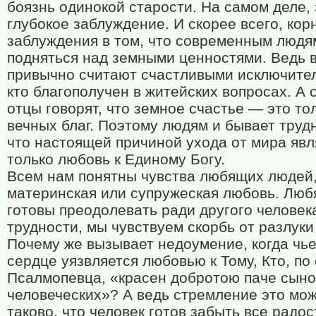
боязнь одинокой старости. На самом деле, 
глубокое заблуждение. И скорее всего, кор
заблуждения в том, что современным людя
подняться над земными ценностями. Ведь 
привычно считают счастливыми исключител
кто благополучен в житейских вопросах. А 
отцы говорят, что земное счастье — это то
вечных благ. Поэтому людям и бывает трудн
что настоящей причиной ухода от мира явл
только любовь к Единому Богу.
Всем нам понятны чувства любящих людей,
материнская или супружеская любовь. Люб
готовы преодолевать ради другого челове
трудности, мы чувствуем скорбь от разлуки
Почему же вызывает недоумение, когда чь
сердце уязвляется любовью к Тому, Кто, по
Псалмопевца, «красен добротою паче сыно
человеческих»? А ведь стремление это мо
таково, что человек готов забыть все радос