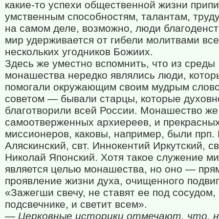
какие-то успехи общественной жизни прип
умственным способностям, талантам, труду
на самом деле, возможно, люди благоденст
мир удерживается от гибели молитвами все
нескольких угодников Божиих.
Здесь же уместно вспомнить, что из среды
монашества нередко являлись люди, котор
помогали окружающим своим мудрым слово
советом — бывали старцы, которые духовн
благотворили всей России. Монашество же
самоотверженных архиереев, и прекрасны
миссионеров, каковы, например, были прп.
Аляскинский, свт. Иннокентий Иркутский, св
Николай Японский. Хотя такое служение ми
является целью монашества, но оно — пря
проявление жизни духа, очищенного подви
«Зажегши свечу, не ставят ее под сосудом,
подсвечнике, и светит всем».
— Церковные историки отмечают, что, н