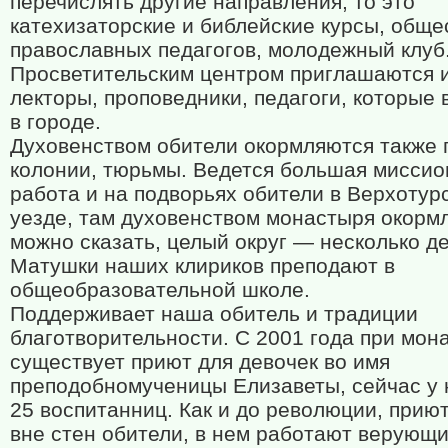
перечислять другие направления, то это
катехизаторские и библейские курсы, обще
православных педагогов, молодежный клу
Просветительским центром приглашаются 
лекторы, проповедники, педагоги, которые
в городе.
Духовенством обители окормляются также 
колонии, тюрьмы. Ведется большая миссио
работа и на подворьях обители в Верхотур
уезде, там духовенством монастыря окормл
можно сказать, целый округ — несколько д
Матушки наших клириков преподают в
общеобразовательной школе.
Поддерживает наша обитель и традиции
благотворительности. С 2001 года при мон
существует приют для девочек во имя
преподобномученицы Елизаветы, сейчас у 
25 воспитанниц. Как и до революции, прию
вне стен обители, в нем работают верующи