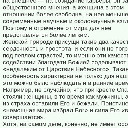
на внешнее — на созидание карьеры, он за
общественного мнения, а женщина в этом
отношении более свободна, на нее меньш
современные научные и околонаучные взг
Поэтому и отречение от мира для нее
представляется более легким.
Женской природе присущи такие два качест
сердечность и простота, и если они не пог
под пеплом страстей, то именно эти качест
содействии благодати Божией соделывают
«недалеким от Царствия Небесного». Така
особенность характерна не только для наш
это можно было наблюдать и в ранние вре
Например, не случайно, что при кресте Сп
стояли женщины, в то время как мужчины, 
из страха оставили Его и бежали. Поистине
«немощная мира избрал Бог» и сила Его «
совершается».
Хотя, на самом деле, конечно, не имеет ос