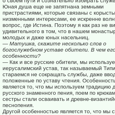
о своем пути и сознательно избирать служе
Юная душа еще не запятнана земными
пристрастиями, которые связаны с корысть
низменными интересами, ее искренне волн
вопрос, где Истина. Поэтому я как раз не в
удивительного в том, что в нашем монасты
молодых и даже юных насельниц.
— Матушка, скажите несколько слов о
богослужебном уставе обители. В чем ег
особенности?
— Как и все русские обители, мы использу
иерусалимский устав, так называемый Тип
стараемся не сокращать службы, даже вво
положенные по уставу чтения. Особенност
является то, что мы используем традицию 
русского знаменного пения, поем по крюка
сестры стали осваивать и древне-византий
песнопения.
Другой особенностью является то, что мы 