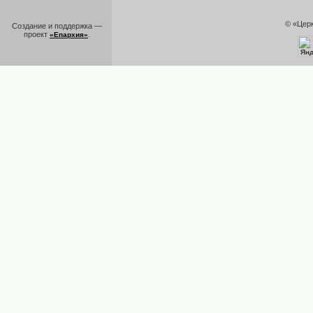
© «Цер
Создание и поддержка —
проект
.
«Епархия»