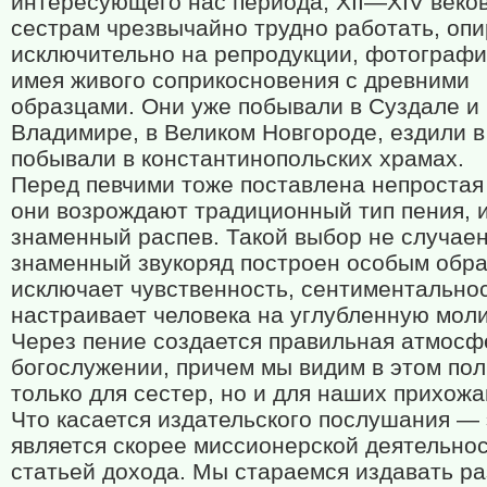
интересующего нас периода,
XII
—
XIV
веко
сестрам чрезвычайно трудно работать, оп
исключительно на репродукции, фотографи
имея живого соприкосновения с древними
образцами. Они уже побывали в Суздале и
Владимире, в Великом Новгороде, ездили 
побывали в константинопольских храмах.
Перед певчими тоже поставлена непростая
они возрождают традиционный тип пения, 
знаменный распев. Такой выбор не случаен
знаменный звукоряд построен особым обра
исключает чувственность, сентиментальнос
настраивает человека на углубленную моли
Через пение создается правильная атмосф
богослужении, причем мы видим в этом пол
только для сестер, но и для наших прихожа
Что касается издательского послушания — 
является скорее миссионерской деятельно
статьей дохода. Мы стараемся издавать р