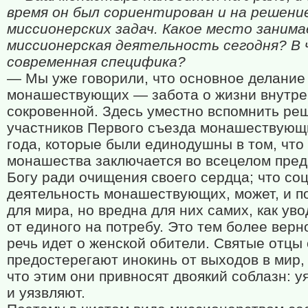
время он был сориентирован и на решени
миссионерских задач. Какое место заним
миссионерская деятельность сегодня? В 
современная специфика?
— Мы уже говорили, что основное делание
монашествующих — забота о жизни внутре
сокровенной. Здесь уместно вспомнить ре
участников Первого съезда монашествующ
года, которые были единодушны в том, что
монашества заключается во всецелом пред
Богу ради очищения своего сердца; что со
деятельность монашествующих, может, и п
для мира, но вредна для них самих, как ув
от единого на потребу. Это тем более верно
речь идет о женской обители. Святые отцы
предостерегают инокинь от выходов в мир, 
что этим они привносят двоякий соблазн: у
и уязвляют.