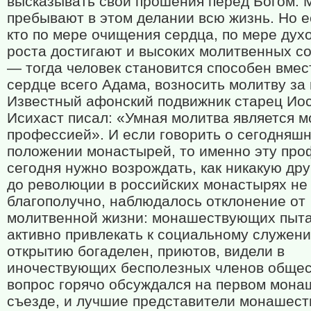
высказывать свои прошения перед Богом. 
пребывают в этом делании всю жизнь. Но ес
кто по мере очищения сердца, по мере дух
роста достигают и высоких молитвенных с
— тогда человек становится способен вмес
сердце всего Адама, возносить молитву за 
Известный афонский подвижник старец Ио
Исихаст писал: «Умная молитва является м
профессией». И если говорить о сегодняш
положении монастырей, то именно эту пр
сегодня нужно возрождать, как никакую др
до революции в российских монастырях не
благополучно, наблюдалось отклонение от
молитвенной жизни: монашествующих пыт
активно привлекать к социальному служени
открытию богаделен, приютов, видели в
иночествующих бесполезных членов общес
вопрос горячо обсуждался на первом мона
съезде, и лучшие представители монашест