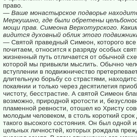
право.
— Ваше монастырское подворье находитс
Меркушино, где были обретены цельбоно
мощи прав. Симеона Верхотурского. Каки
видится духовный облик этого подвижник
— Святой праведный Симеон, которого все
почитаем, относится к разряду особых свят
жизненный путь отличается от обычной сх
которой мы привыкли мыслить. Обычно чел
вступлении в подвижничество претерпевае
длительную борьбу со страстями, находитс
покаянии и только через десятилетия прио
чистоту, бесстрастие. А святой Симеон бла
возможно, природной кротости и, безуслов
пламенной ревности, отошел ко Христу со
молодым человеком, в столь короткий срок
такого высокого состояния. Он был одной и
цельных личностей, которых рождала преж