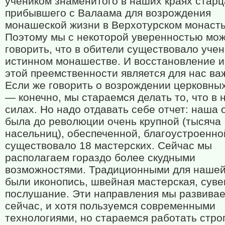
учеником знаменитого в наших краях старц
прибывшего с Валаама для возрождения
монашеской жизни в Верхотурском монаст
Поэтому мы с некоторой уверенностью мо
говорить, что в обители существовало учен
истинном монашестве. И восстановление 
этой преемственности является для нас в
Если же говорить о возрождении церковных
— конечно, мы стараемся делать то, что в
силах. Но надо отдавать себе отчет: наша 
была до революции очень крупной (тысяча
насельниц), обеспеченной, благоустроенной
существовало 18 мастерских. Сейчас мы
располагаем гораздо более скудными
возможностями. Традиционными для нашей
были иконопись, швейная мастерская, сув
послушание. Эти направления мы развивае
сейчас, и хотя пользуемся современными
технологиями, но стараемся работать строг