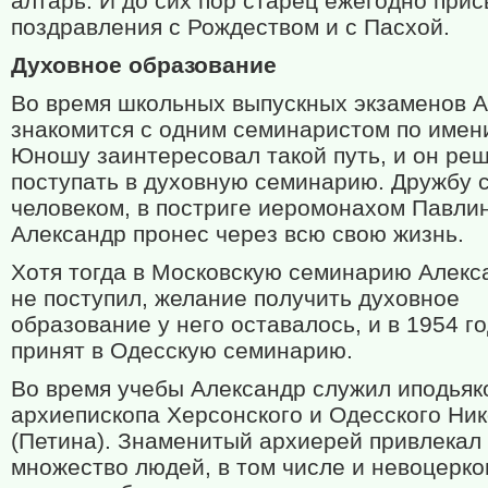
алтарь. И до сих пор старец ежегодно при
поздравления с Рождеством и с Пасхой.
Духовное образование
Во время школьных выпускных экзаменов 
знакомится с одним семинаристом по имен
Юношу заинтересовал такой путь, и он ре
поступать в духовную семинарию. Дружбу 
человеком, в постриге иеромонахом Павли
Александр пронес через всю свою жизнь.
Хотя тогда в Московскую семинарию Алекса
не поступил, желание получить духовное
образование у него оставалось, и в 1954 г
принят в Одесскую семинарию.
Во время учебы Александр служил иподьяк
архиепископа Херсонского и Одесского Ни
(Петина). Знаменитый архиерей привлекал 
множество людей, в том числе и невоцерко