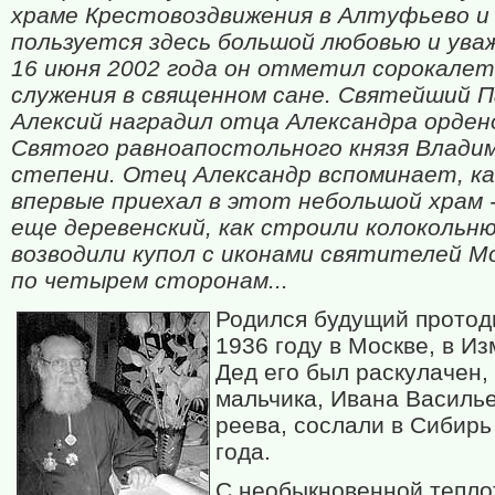
храме Крестовоздвижения в Алтуфьево и
пользуется здесь большой любовью и ува
16 июня 2002 года он отметил сорокале
служения в священном сане. Святейший 
Алексий наградил отца Александра орден
Святого равноапостольного князя Владими
степени. Отец Александр вспоминает, ка
впервые приехал в этот небольшой храм 
еще деревенский, как строили колокольню
возводили купол с иконами святителей М
по четырем сторонам...
Родился будущий протод
1936 году в Москве, в И
Дед его был раскулачен,
мальчика, Ивана Василье
реева, сослали в Сибирь
года.
С необыкновенной тепло