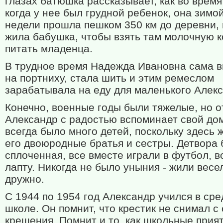
глазах батюшка рассказывает, как во время
когда у нее был грудной ребенок, она зимой
недели прошла пешком 350 км до деревни, 
жила бабушка, чтобы взять там молочную к
питать младенца.
В трудное время Надежда Ивановна сама 
на портниху, стала шить и этим ремеслом
зарабатывала на еду для маленького Алек
Конечно, военные годы были тяжелые, но о
Александр с радостью вспоминает свой дом
всегда было много детей, поскольку здесь 
его двоюродные братья и сестры. Детвора
сплоченная, все вместе играли в футбол, в
лапту. Никогда не было уныния - жили весе
дружно.
С 1944 по 1954 год Александр учился в ср
школе. Он помнит, что крестик не снимал с
крещения. Помнит и то, как школьные прия