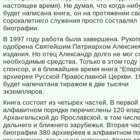
настоящее время). Не думая, что когда-ниб
будет написана книга, он на протяжении св
сорокалетнего служения просто составлял
биографии.
В 1997 году работа была завершена. Руко
одобрена Святейшим Патриархом Алексие
издания. Но отец Александр долго не мог с
необходимые средства. Только в этом году
спонсор, и в ближайшее время книга “Епар
архиереи Русской Православной Церкви. 1
будет напечатана тиражом в две тысячи
экземпляров.
Книга состоит из четырех частей. В первой 
алфавитном порядке перечислены 120 епар
Архангельской до Ярославской, в том числ
дальнего и ближнего зарубежья. Вторая час
биографии 380 архиереев в алфавитном по
как умерших, так и ныне живущих. Кроме то