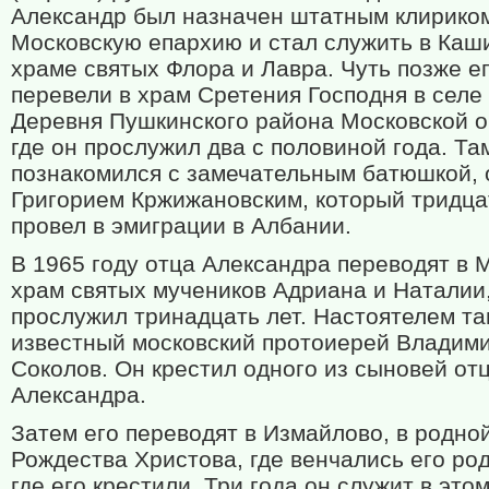
Александр был назначен штатным клирико
Московскую епархию и стал служить в Каш
храме святых Флора и Лавра. Чуть позже е
перевели в храм Сретения Господня в селе
Деревня Пушкинского района Московской о
где он прослужил два с половиной года. Та
познакомился с замечательным батюшкой, 
Григорием Кржижановским, который тридца
провел в эмиграции в Албании.
В 1965 году отца Александра переводят в М
храм святых мучеников Адриана и Наталии,
прослужил тринадцать лет. Настоятелем т
известный московский протоиерей Владим
Соколов. Он крестил одного из сыновей от
Александра.
Затем его переводят в Измайлово, в родно
Рождества Христова, где венчались его ро
где его крестили. Три года он служит в это