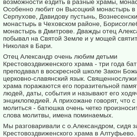
возможности ездить в разные храмы, мона
Особенно любит он Высоцкий монастырь в
Серпухове, Давидову пустынь, Вознесенск
монастырь в Чеховском районе, Борисогле
монастырь в Дмитрове. Дважды отец Алек
побывал на Святой Земле и у мощей святи
Николая в Бари.
Отец Александр очень любим детьми
Крестовоздвиженского храма - три года ба
преподавал в воскресной школе Закон Бож
церковно-славянский язык. Священнослужи
храма поражаются его поразительной памя
людей, даты, события и называют его ходя
энциклопедией. А прихожане говорят, что с
молиться - батюшка очень четко произноси
слова молитвы, имена поминаемых.
Мы разговаривали с о.Александром, сидя з
Крестовоздвиженского храма в Алтуфьево.