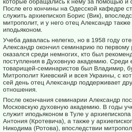
которые обращались к нему за помощью и 
После его кончины на Одесской кафедре с
служить архиепископ Борис (Вик), впослед
митрополит, и у него отец Александр также
иподьяконом.
Учеба давалась нелегко, но в 1958 году от
Александр окончил семинарию по первому 
оказался среди немногих, кто был рекомен
поступления в Духовную академию. Среди 
товарищей-семинаристов был Владимир, б
Митрополит Киевский и всея Украины, с ко
сей день отец Александр поддерживает др
отношения.
После окончания семинарии Александр пос
Московскую духовную академию. В годы уч
служит иподьяконом в Туле у архиепископа
Антония (Кротевича), а также у архиеписко
Никодима (Ротова), впоследствии митропо