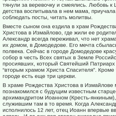
тянули за веревочку и смеялись. Любовь к 
детства воспитывала в нем мама, приучала
соблюдать посты, читать молитвы.
Вместе сыном она ездила в храм Рождеств
Христова в Измайлово, где жили ее родите
Александр всегда переживал, что нет храм
их домом, в Домодедове. Его мечта сбылас
полвека. Сейчас в городе Домодедове крас
собор в честь Всех святых в Земле Россий
просиявших, который Святейший Патриарх
“вторым храмом Христа Спасителя”. Кроме т
городе есть еще три церкви.
В храме Рождества Христова в Измайлове 
познакомился с будущим известным старц
архимандритом Иоанном (Кресть-янкиным),
служившим там в то время. Когда Александ
исполнилось 12 лет, отец Иоанн впервые вв