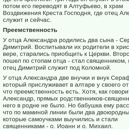
потом его переводят в Алтуфьево, в храм
Воздвижения Креста Господня, где отец Ал
служит и сейчас.
Преемственность
У отца Александра родились два сына - Се
Димитрий. Воспитывали их родители в хри
вере, старались приобщить к Церкви. Втор
пошел по стопам отца - стал священником, 
отец Димитрий служит под Коломной.
У отца Александра две внучки и внук Сера
который прислуживает в алтаре у своего от
что преемственность есть. Хотя, как говори
Александр, прямых родственников-священн
него в родне не было. Но бабушка ему рас
что по маминой линии были два двоюродны
которые самоучками выучились и стали
священниками - о. Иоанн и о. Михаил.