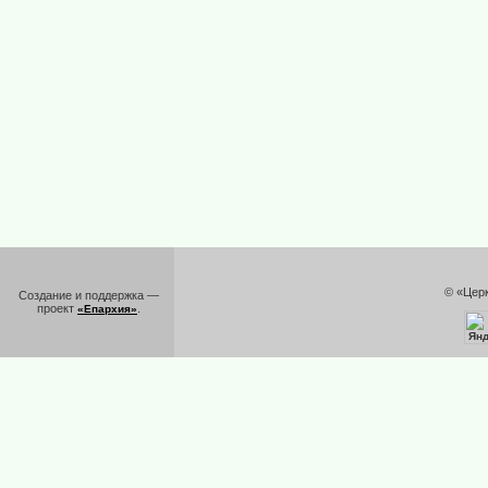
© «Цер
Создание и поддержка —
проект
.
«Епархия»