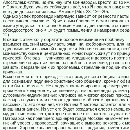
Апостолам: «Итак, идите, научите все народы, крестя их во и
и Святаго Духа, уча их соблюдать всё, что Я повелел вам; и се
все дни до скончания века. Аминь» (Мф. 28, 19—20).
Однако успех проповеди напрямую зависит от ревности пастыря
насколько он сам живет Христовым благовестием и насколько 
жизни убедился, что слово Божие живо и действенно и острее 
обоюдоострого: оно <...> судит помышления и намерения серде
12).
В связи с этим хочу обратить особое внимание на проблему
взаимоотношений между пастырями, на необходимость для н
единомыслия и взаимной поддержки. Многие священники, осо
монашествующие в центральных монастырях, живут по принци
архиерей. Отсюда — уничижение младших и дерзость против 
стремление опираться лишь на свой опыт и мнение, рознь с с
зависть, безразличие к их проблемам, стремление подчинить 
прихожан.
Важно помнить, что приход — это прежде всего община, а ино
для созидания подлинно христианского общения, кроме любви
нет и быть не может. Не следует культивировать чрезмерную 
прихожан к конкретному священнику, тем более недопустима 
духовными чадами разных клириков на многоклировых приход
пастырь не умеет или не хочет должным образом организоват
пасомых, то это означает, что Истина Христова остается для 
внешним знанием. Из уст его будет рождаться слово немощно
мудростью мира сего, которое никак не отзывается в душах в
Патриарха как правящего архиерея града Москвы не может не
низкий уровень проповедей, звучащих с амвонов некоторых м
храмов. Хорошее знание православного Предания, гомилетики