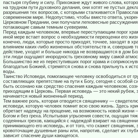
пастыря глубину и силу. Прихожане ждут живого слова, которо
на трудном пути духовного делания, они хотят не пустых декл
разрешения тех вопросов, с которыми сталкивается Правосла
современном мире. Недопустимо, чтобы вместо ответа, укорен
Церковном Предании, они получали легковесные рассуждения,
потакающие самым темным суевериям.
Перед каждым человеком, впервые переступающим порог храм
иной мере встает вопрос о необходимости переоценки его жизн
конечно, люди, которые просто приходят, точнее, заходят в хр
влиянием каких-либо жизненных обстоятельств и, совершив т
действие, уходят и больше никогда не возвращаются в дом Бо
эти люди ощущают инородность греховному миру самой атмо
Большинство же из переступивших порог храма и соприкосну
благодатью Божией, стремятся снова и снова прильнуть к ист
воды.
Таинство Исповеди, помогающее человеку освободиться от гру
составляющих препятствие на пути к Богу, сегодня с особой 
быть осознано как средство спасения каждым человеком, соз
приходящим в Церковь. Первая исповедь — это некий рубеж, 
начинается новый жизненный период.
Тем важнее роль, которая отводится священнику — свидетел
исповеди, которую человек помнит всю свою жизнь. Здесь хр
обретает надежду на прощение, на возможность новой жизни 
Богом и без греха. Испытывая угрызения совести, ощущая тяж
содеянных грехов, кающийся с надеждой взирает на священни
принимающего его исповедь, и от того, что скажет священник, 
кровоточащие душевные раны или, напротив, сделает их глубж
зависит спасение души кающегося.