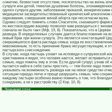
сожитию, безвестное отсутствие, посягательство на жизнь ил
супруги или детей, тяжелая душевная болезнь, злонамеренно
одного супруга другим, заболевание проказой, венерическими
медицински засвидетельствованный хронический алкоголизм 
наркомания, совершение женой аборта при несогласии мужа.
Однако следует помнить слова Спасителя, сказавшего фарис
по жестокосердию вашему позволил вам разводиться с женам
сначала не было так» (Мф. 19, 8). Показательно, что в Церкви
развода. В определенных случаях дается благословение на в
новый брак при жизни супруга. Это является констатацией Це
свершившегося факта распада семьи, когда ее восстановлени
невозможным, то есть признание брака несуществующим, и эт
пастырского снисхождения.
В случае, когда пастырь узнает на исповеди о супружеской из
христианина и видит, что человек кается, желает исправиться 
семью, надо помочь ему в этом. Если другой супруг, узнав об 
пытается найти в себе силы простить — тем более надо помоч
указывать на возможность развода как на некое средство отм
ситуации гораздо легче и проще разрушить семью, чем сохран
каждому пастырю особенно важно помнить о том, что благодат
созиданию, а не к расстройству (2 Кор. 10, 8).
«..Предыдущая статья
С