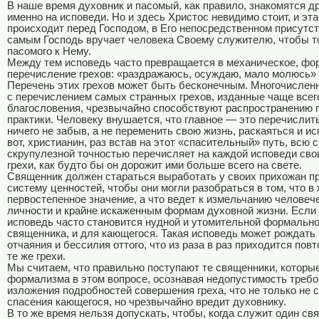
В наше время духовник и пасомый, как правило, знакомятся др
именно на исповеди. Но и здесь Христос невидимо стоит, и эта
происходит перед Господом, в Его непосредственном присутст
самым Господь вручает человека Своему служителю, чтобы т
пасомого к Нему.
Между тем исповедь часто превращается в механическое, фо
перечисление грехов: «раздражаюсь, осуждаю, мало молюсь» и
Перечень этих грехов может быть бесконечным. Многочисле
с перечислением самых странных грехов, изданные чаще всего
благословения, чрезвычайно способствуют распространению 
практики. Человеку внушается, что главное — это перечислить
ничего не забыв, а не переменить свою жизнь, раскаяться и ис
вот, христианин, раз встав на этот «спасительный» путь, всю 
скрупулезной точностью перечисляет на каждой исповеди св
грехи, как будто бы он дорожит ими больше всего на свете.
Священник должен стараться выработать у своих прихожан п
систему ценностей, чтобы они могли разобраться в том, что в
первостепенное значение, а что ведет к измельчанию человеч
личности и крайне искаженным формам духовной жизни. Если э
исповедь часто становится нудной и утомительной формальн
священника, и для кающегося. Такая исповедь может рождать
отчаяния и бессилия оттого, что из раза в раз приходится повт
те же грехи.
Мы считаем, что правильно поступают те священники, которы
формализма в этом вопросе, осознавая недопустимость треб
изложения подробностей совершения греха, что не только не 
спасения кающегося, но чрезвычайно вредит духовнику.
В то же время нельзя допускать, чтобы, когда служит один св