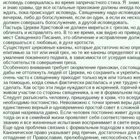
исповедь совершалась во время запричастного стиха. Я знаю
и знаю храмы, где все остальные прихожане должны иногда по
ждать, пока происходит исповедь. Священнику надо исповедо
вечером, либо до богослужения, если он один, а если их неско
должен совершать богослужение, а другой исповедовать.
Пастырь Церкви Христовой не должен мириться с грехом, но 
обличать и исправлять его. В то же время, как видно из прив
мест Священного Писания, это обличение и исправление дол
совершаться с любовью, в духе кротости.
Существуют церковные каноны, которые достаточно ясно оп
епитимью за тот или иной грех, но те же каноны определяют и
умаления покаянного подвига, в зависимости от усердия кающ
обстоятельств совершения греха.
Особенного внимания требует окормление прихожан, состоящи
дабы не оттолкнуть людей от Церкви, но сохранить и укрепит
очень часто к священнику приходит только муж или только же
за помощью, когда семья фактически распалась и уже трудно 
сделать. Как остро эти люди нуждаются в искренней, горячей 
живом участии со стороны священника, а не в формальном по
Следует разъяснить человеку, пришедшему в храм, что всегда
необходимо постоянство. Невозможно с точки зрения веры да
единственно верный и одновременно простой совет в сложной
которая назревала давно. Если человек постоянно живет духо
тогда он и в семейной жизни проявляет себя соответственно 
званию и все жизненные испытания воспринимает в свете вер
Еще одна проблема связана с формальным подходом к вопрос
Каноническое право указывает ряд причин, достаточных для р
отпадение от Православия, прелюбодеяние, неспособность к 