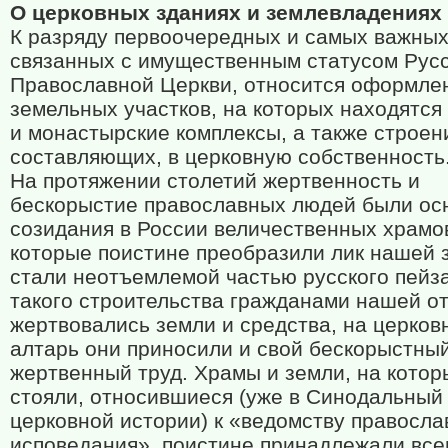
О церковных зданиях и землевладениях
К разряду первоочередных и самых важных
связанных с имущественным статусом Рус
Православной Церкви, относится оформле
земельных участков, на которых находятс
и монастырские комплексы, а также строен
составляющих, в церковную собственность
На протяжении столетий жертвенность и
бескорыстие православных людей были ос
созидания в России величественных храмо
которые поистине преобразили лик нашей 
стали неотъемлемой частью русского пейз
такого строительства гражданами нашей о
жертвовались земли и средства, на церков
алтарь они приносили и свой бескорыстный
жертвенный труд. Храмы и земли, на котор
стояли, относившиеся (уже в Синодальный
церковной истории) к «ведомству правосла
исповедания», поистине принадлежали все