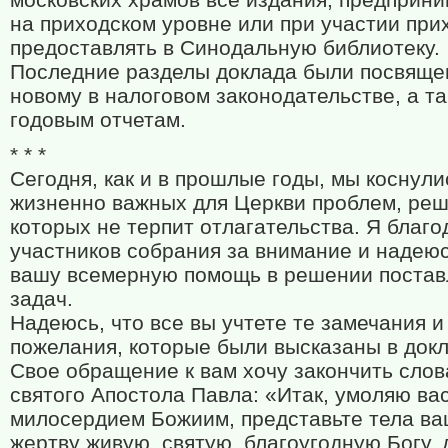
на приходском уровне или при участии при
предоставлять в Синодальную библиотеку.
Последние разделы доклада были посвящ
новому в налоговом законодательстве, а т
годовым отчетам.
* * *
Сегодня, как и в прошлые годы, мы коснули
жизненно важных для Церкви проблем, ре
которых не терпит отлагательства. Я благ
участников собрания за внимание и надею
вашу всемерную помощь в решении поста
задач.
Надеюсь, что все вы учтете те замечания и
пожелания, которые были высказаны в докл
Свое обращение к вам хочу закончить сло
святого Апостола Павла: «Итак, умоляю вас
милосердием Божиим, представьте тела ва
жертву живую, святую, благоугодную Богу, 