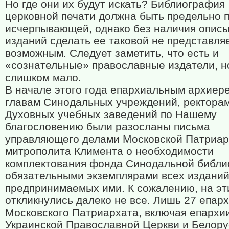
Но где они их будут искать? Библиография
церковной печати должна быть предельно 
исчерпывающей, однако без наличия опис
изданий сделать ее таковой не представля
возможным. Следует заметить, что есть и
«сознательные» православные издатели, н
слишком мало.
В начале этого года епархиальным архиер
главам Синодальных учреждений, ректора
Духовных учебных заведений по Нашему
благословению были разосланы письма
управляющего делами Московской Патриа
митрополита Климента о необходимости
комплектования фонда Синодальной библи
обязательными экземплярами всех изданий
предпринимаемых ими. К сожалению, на эт
откликнулись далеко не все. Лишь 27 епар
Московского Патриархата, включая епархи
Украинской Православной Церкви и Белору