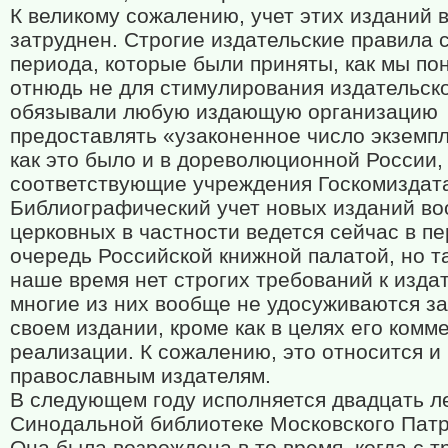
К великому сожалению, учет этих изданий 
затруднен. Строгие издательские правила 
периода, которые были приняты, как мы по
отнюдь не для стимулирования издательско
обязывали любую издающую организацию
предоставлять «узаконенное число экземп
как это было и в дореволюционной России,
соответствующие учреждения Госкомиздат
Библиографический учет новых изданий во
церковных в частности ведется сейчас в п
очередь Российской книжной палатой, но та
наше время нет строгих требований к издат
многие из них вообще не удосуживаются за
своем издании, кроме как в целях его комм
реализации. К сожалению, это относится и 
православным издателям.
В следующем году исполняется двадцать л
Синодальной библиотеке Московского Патр
Она была возрождена в то время, когда с т