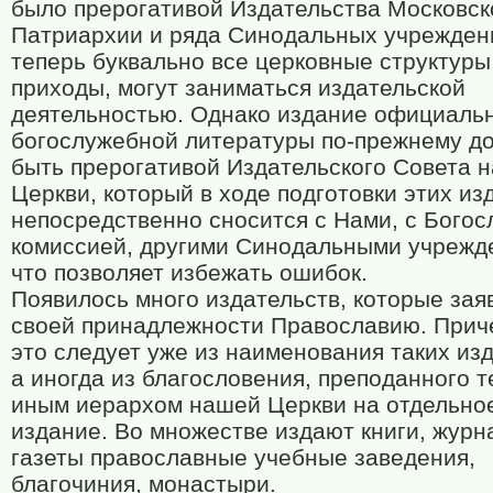
было прерогативой Издательства Московск
Патриархии и ряда Синодальных учреждени
теперь буквально все церковные структуры
приходы, могут заниматься издательской
деятельностью. Однако издание официаль
богослужебной литературы по-прежнему д
быть прерогативой Издательского Совета 
Церкви, который в ходе подготовки этих из
непосредственно сносится с Нами, с Бого
комиссией, другими Синодальными учрежд
что позволяет избежать ошибок.
Появилось много издательств, которые зая
своей принадлежности Православию. Прич
это следует уже из наименования таких изд
а иногда из благословения, преподанного т
иным иерархом нашей Церкви на отдельно
издание. Во множестве издают книги, журн
газеты православные учебные заведения,
благочиния, монастыри.