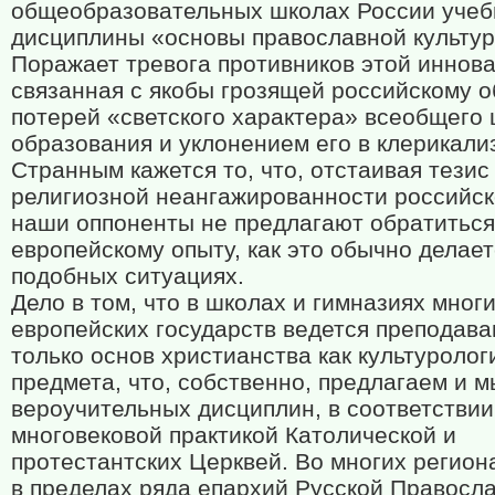
общеобразовательных школах России учеб
дисциплины «основы православной культур
Поражает тревога противников этой иннова
связанная с якобы грозящей российскому 
потерей «светского характера» всеобщего
образования и уклонением его в клерикали
Странным кажется то, что, отстаивая тезис
религиозной неангажированности российск
наши оппоненты не предлагают обратиться
европейскому опыту, как это обычно делает
подобных ситуациях.
Дело в том, что в школах и гимназиях мног
европейских государств ведется преподава
только основ христианства как культуролог
предмета, что, собственно, предлагаем и м
вероучительных дисциплин, в соответствии
многовековой практикой Католической и
протестантских Церквей. Во многих регион
в пределах ряда епархий Русской Правосл