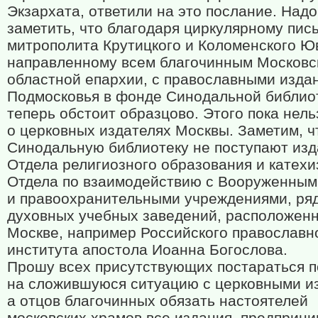
Экзархата, ответили на это послание. Надо
заметить, что благодаря циркулярному пис
митрополита Крутицкого и Коломенского Ю
направленному всем благочинным Московс
областной епархии, с православными изда
Подмосковья в фонде Синодальной библио
теперь обстоит образцово. Этого пока нель
о церковных издателях Москвы. Заметим, ч
Синодальную библиотеку не поступают из
Отдела религиозного образования и катехи
Отдела по взаимодействию с Вооруженны
и правоохранительными учреждениями, ря
духовных учебных заведений, расположен
Москве, например Российского православн
института апостола Иоанна Богослова.
Прошу всех присутствующих постараться п
на сложившуюся ситуацию с церковными и
а отцов благочинных обязать настоятелей
московских храмов все издания, предприн