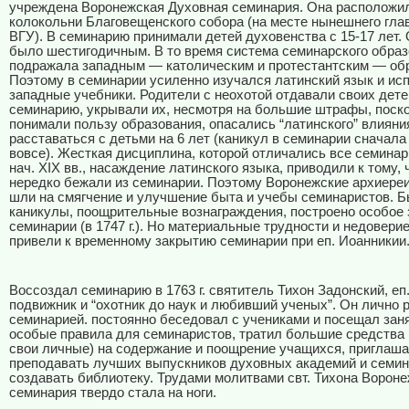
учреждена Воронежская Духовная семинария. Она расположил
колокольни Благовещенского собора (на месте нынешнего гла
ВГУ). В семинарию принимали детей духовенства с 15-17 лет.
было шестигодичным. В то время система семинарского обра
подражала западным — католическим и протестантским — об
Поэтому в семинарии усиленно изучался латинский язык и ис
западные учебники. Родители с неохотой отдавали своих дете
семинарию, укрывали их, несмотря на большие штрафы, поск
понимали пользу образования, опасались “латинского” влияния
расставаться с детьми на 6 лет (каникул в семинарии сначала
вовсе). Жесткая дисциплина, которой отличались все семина
нач.
XIX
вв., насаждение латинского языка, приводили к тому, 
нередко бежали из семинарии. Поэтому Воронежские архиере
шли на смягчение и улучшение быта и учебы семинаристов. 
каникулы, поощрительные вознаграждения, построено особое 
семинарии (в 1747 г.). Но материальные трудности и недовери
привели к временному закрытию семинарии при еп. Иоанникии
Воссоздал семинарию в 1763 г. святитель Тихон Задонский, еп
подвижник и “охотник до наук и любивший ученых”. Он лично 
семинарией. постоянно беседовал с учениками и посещал заня
особые правила для семинаристов, тратил большие средства (
свои личные) на содержание и поощрение учащихся, приглаш
преподавать лучших выпускников духовных академий и семин
создавать библиотеку. Трудами молитвами свт. Тихона Ворон
семинария твердо стала на ноги.