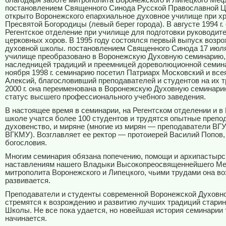
благодаря заботе митрополита Воронежского и Липецкого Ме
постановлением Священного Синода Русской Православной 
открыто Воронежского епархиальное духовное училище при х
Пресвятой Богородицы (левый берег города). В августе 1994 г.
Регентское отделение при училище для подготовки руководит
церковных хоров. В 1995 году состоялся первый выпуск возр
духовной школы. постановлением Священного Синода 17 июля 
училище преобразовано в Воронежскую Духовную семинарию
наследницей традиций и преемницей дореволюционной семина
ноября 1998 г. семинарию посетил Патриарх Московский и все
Алексий, благословивший преподавателей и студентов на их т
2000 г. она переименована в Воронежскую Духовную семинари
статус высшего профессионального учебного заведения.
В настоящее время в семинарии, на Регентском отделении и в
школе учатся более 100 студентов и трудятся опытные препо
духовенство, и миряне (многие из мирян — преподаватели ВГУ
ВГКМУ). Возглавляет ее ректор — протоиерей Василий Попов,
богословия.
Многим семинария обязана попечению, помощи и архипастыр
наставлениям нашего Владыки Высокопреосвященнейшего М
митрополита Воронежского и Липецкого, чьими трудами она во
развивается.
Преподаватели и студенты современной Воронежской Духовн
стремятся к возрождению и развитию лучших традиций стари
Школы. Не все пока удается, но новейшая история семинарии 
начинается.