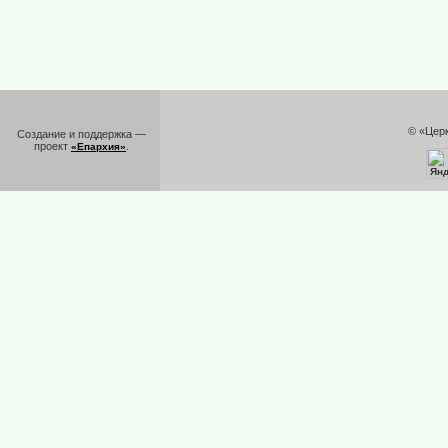
© «Цер
Создание и поддержка —
проект
.
«Епархия»