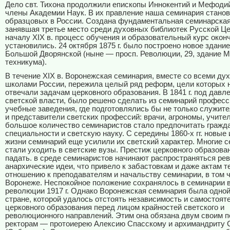
Дело свт. Тихона продолжили епископы Иннокентий и Мефоди
члены Академии Наук. В их правление наша семинария станов
образцовых в России. Создана фундаментальная семинарская
занявшая третье место среди духовных библиотек Русской Це
началу
XIX
в. процесс обучения и образовательный курс окон
установились. 24 октября 1875 г. было построено новое здани
Большой Дворянской (ныне — просп. Революции, 29, здание 
техникума).
В течение
XIX
в. Воронежская семинария, вместе со всеми ду
школами России, пережила целый ряд реформ, цели которых н
отвечали задачам церковного образования. В 1841 г. под давл
светской власти, было решено сделать из семинарий профес
учебные заведения, где подготовлялись бы не только служите
и представители светских профессий: врачи, агрономы, учител
большое количество семинаристов стало предпочитать гражд
специальности и светскую науку. С середины 1860-х гг. новые
жизни семинарий еще усилили их светский характер. Многие 
стали уходить в светские вузы. Престиж церковного образова
падать. в среде семинаристов начинают распространяться р
анархические идеи, что привело к забастовкам и даже актам т
отношению к преподавателям и начальству семинарии, в том ч
Воронеже. Неспокойное положение сохранялось в семинарии 
революции 1917 г. Однако Воронежская семинария была одной
стране, которой удалось отстоять независимость и самостоят
церковного образования перед лицом крайностей светского и
революционного направлений. Этим она обязана двум своим 
ректорам — протоиерею Алексию Спасскому и архимандриту