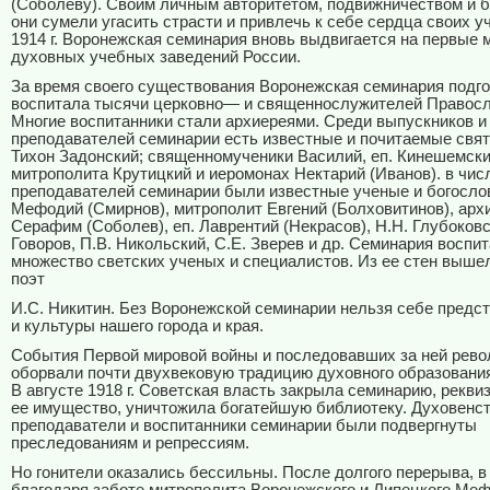
(Соболеву). Своим личным авторитетом, подвижничеством и 
они сумели угасить страсти и привлечь к себе сердца своих у
1914 г. Воронежская семинария вновь выдвигается на первые 
духовных учебных заведений России.
За время своего существования Воронежская семинария подго
воспитала тысячи церковно— и священнослужителей Правосл
Многие воспитанники стали архиереями. Среди выпускников и
преподавателей семинарии есть известные и почитаемые свят
Тихон Задонский; священномученики Василий, еп. Кинешемски
митрополита Крутицкий и иеромонах Нектарий (Иванов). в чис
преподавателей семинарии были известные ученые и богосло
Мефодий (Смирнов), митрополит Евгений (Болховитинов), арх
Серафим (Соболев), еп. Лаврентий (Некрасов), Н.Н. Глубоковс
Говоров, П.В. Никольский, С.Е. Зверев и др. Семинария воспит
множество светских ученых и специалистов. Из ее стен выше
поэт
И.С. Никитин. Без Воронежской семинарии нельзя себе предст
и культуры нашего города и края.
События Первой мировой войны и последовавших за ней рев
оборвали почти двухвековую традицию духовного образования
В августе 1918 г. Советская власть закрыла семинарию, рекви
ее имущество, уничтожила богатейшую библиотеку. Духовенст
преподаватели и воспитанники семинарии были подвергнуты
преследованиям и репрессиям.
Но гонители оказались бессильны. После долгого перерыва, в 