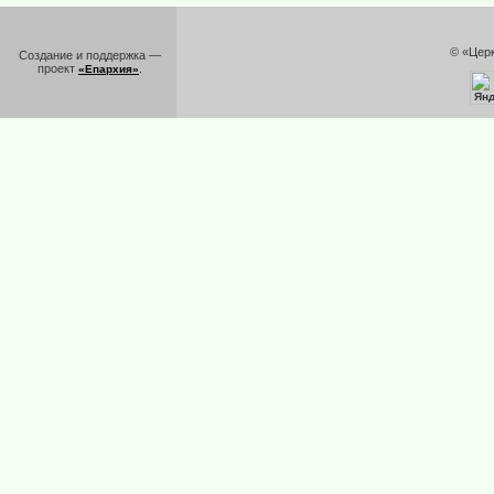
© «Цер
Создание и поддержка —
проект
.
«Епархия»