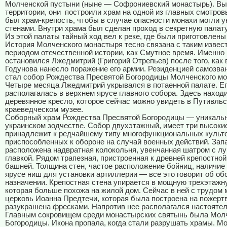
Молченской пустыни (ныне — Софрониевский монастырь). Вы
территории, они построили храм на одной из главных смотров
был храм-крепость, чтобы в случае опасности монахи могли у
стенами. Внутри храма был сделан проход в секретную палату
Из этой палаты тайный ход вел к реке, где были приготовлены
История Молченского монастыря тесно связана с таким изве
периодом отечественной истории, как Смутное время. Именно
остановился Лжедмитрий (Григорий Отрепьев) после того, как
Годунова нанесло поражение его армии. Резиденцией самозва
стал собор Рождества Пресвятой Богородицы Молченского мо
Четыре месяца Лжедмитрий укрывался в потаенной палате. Ег
располагалась в верхнем ярусе главного собора. Здесь наход
деревянное кресло, которое сейчас можно увидеть в Путивль
краеведческом музее.
Соборный храм Рождества Пресвятой Богородицы — уникальн
украинском зодчестве. Собор двухэтажный, имеет три высоки
принадлежит к редчайшему типу многофункциональных культо
приспособленных к обороне на случай военных действий. Зап
расположена надвратная колокольня, увенчанная шатром с л
главкой. Рядом трапезная, пристроенная к древней крепостной
башней. Толщина стен, частое расположение бойниц, наличие
ярусе ниш для установки артиллерии — все это говорит об о
назначении. Крепостная стена упирается в мощную трехэтажн
которая больше похожа на жилой дом. Сейчас в ней с трудом 
церковь Иоанна Предтечи, которая была построена на пожерт
разукрашена фресками. Напротив нее располагался настоятел
Главным сокровищем среди монастырских святынь была Молч
Богородицы. Икона пропала, когда стали разрушать храмы. М