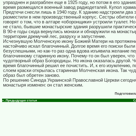
упразднен и разграблен еще в 1925 году, но потом в его здани
время размещался военный завод радиодеталей. Купол храма
Предтечи снесли лишь в 1940 году. К зданию надстроили два 
разместили в нем производственный корпус. Сестры обители 
говорят о том, что в алтаре «оборонщики» устроили туалет. Но
не стало, бывшие монастырские здания разрушили практичес
В 90-e годы сюда вернулись монахи и обнаружили на монасты
территории дремучий лес, разруху и запустение.
Исчезнувшую Молченскую икону Божией Матери на протяжени
настойчиво искал благочинный. Долгое время его поиски были
безуспешными, но как-то раз одна вдова изъявила желание п
благочинному старинную икону. Почему-то он был уверен, что 
чудотворный образ Богородицы. Но икона оказалась другой. Ч
время благочинный решил ее почистить. И, к его изумлению, 
слоем краски открылась старинная Молченская икона. Так чу
образ был обретен заново.
По решению Синода Украинской Православной Церкви сегодня
монастыря изменен: он стал женским.
Подготовил
«..Предыдущая статья
С