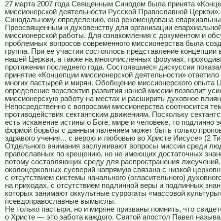
27 марта 2007 года Священным Синодом была принята «Конц
миссионерской деятельности Русской Православной Церкви».
Синодальному определению, она рекомендована епархиальн
Преосвященным и духовенству для организации епархиальной
миссионерской работы. Для ознакомления с документом и об
проблемных вопросов современного миссионерства была созд
группа. При ее участии состоялось представление концепции 
нашей Церкви, а также на многочисленных форумах, проходив
протяжении последнего года. Состоявшиеся дискуссии показал
принятие «Концепции миссионерской деятельности» ответило
многих пастырей и мирян. Обобщение миссионерского опыта Ц
определение перспектив развития нашей миссии позволит уси
миссионерскую работу на местах и расширить духовное влиян
Непосредственно с вопросами миссионерства соотносится те
противодействия сектантским движениям. Поскольку сектантс
есть искажение истины о Боге, мире и человеке, то подлинно
формой борьбы с данным явлением может быть только пропо
здравого учения... с верою и любовью во Христе Иисусе» (2 Тим
Отдельного внимания заслуживают вопросы миссии среди лю
православных по крещению, но не имеющих достаточных знани
потому составляющих среду для распространения лжеучений
околоцерковных суеверий напрямую связана с низкой церковн
с отсутствием системы начального (огласительного) духовног
на приходах, с отсутствием подлинной веры и подлинных знан
которых занимают оккультные суррогаты «массовой культуры
псевдоправославные вымыслы.
Не только пастыри, но и миряне призваны помнить, что свиде
о Христе — это забота каждого. Святой апостол Павел называ