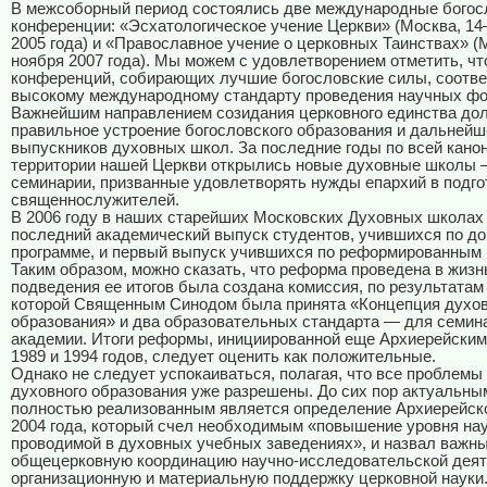
В межсоборный период состоялись две международные богос
конференции: «Эсхатологическое учение Церкви» (Москва, 14
2005 года) и «Православное учение о церковных Таинствах» (
ноября 2007 года). Мы можем с удовлетворением отметить, чт
конференций, собирающих лучшие богословские силы, соотве
высокому международному стандарту проведения научных фо
Важнейшим направлением созидания церковного единства до
правильное устроение богословского образования и дальнейш
выпускников духовных школ. За последние годы по всей кано
территории нашей Церкви открылись новые духовные школы 
семинарии, призванные удовлетворять нужды епархий в подго
священнослужителей.
В 2006 году в наших старейших Московских Духовных школах
последний академический выпуск студентов, учившихся по д
программе, и первый выпуск учившихся по реформированным 
Таким образом, можно сказать, что реформа проведена в жизн
подведения ее итогов была создана комиссия, по результатам
которой Священным Синодом была принята «Концепция духов
образования» и два образовательных стандарта — для семин
академии. Итоги реформы, инициированной еще Архиерейски
1989 и 1994 годов, следует оценить как положительные.
Однако не следует успокаиваться, полагая, что все проблемы
духовного образования уже разрешены. До сих пор актуальны
полностью реализованным является определение Архиерейск
2004 года, который счел необходимым «повышение уровня на
проводимой в духовных учебных заведениях», и назвал важн
общецерковную координацию научно-исследовательской деят
организационную и материальную поддержку церковной науки