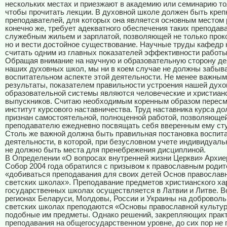
нескольких местах и приезжают в академию или семинарию тол
чтобы прочитать лекции. В духовной школе должен быть креп
преподавателей, для которых она является основным местом 
конечно же, требует адекватного обеспечения таких преподав
служебным жильем и зарплатой, позволяющей не только прок
но и вести достойное существование. Научные труды кафедр
считать одним из главных показателей эффективности работы
Обращая внимание на научную и образовательную сторону де
наших духовных школ, мы ни в коем случае не должны забыва
воспитательном аспекте этой деятельности. Не менее важным
результаты, показателем правильности устроения нашей духо
образовательной системы являются человеческие и христиан
выпускников. Считаю необходимым коренным образом пересм
институт курсового наставничества. Труд наставника курса д
признан самостоятельной, полноценной работой, позволяюще
преподавателю ежедневно посвящать себя вверенным ему ст
Столь же важной должна быть правильная постановка воспит
деятельности, в которой, при безусловном учете индивидуаль
не должно быть места для пренебрежения дисциплиной.
В Определении «О вопросах внутренней жизни Церкви» Архие
Собор 2004 года обратился с призывом к православным роди
«добиваться преподавания для своих детей Основ православ
светских школах». Преподавание предметов христианского ха
государственных школах осуществляется в Латвии и Литве. В
регионах Беларуси, Молдовы, России и Украины на доброволь
светских школах преподаются «Основы православной культу
подобные им предметы. Однако решений, закрепляющих практ
преподавания на общегосударственном уровне, до сих пор не 