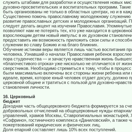
служить штабами для разработки и осуществления новых мис
духовно-просветительских и воспитательных программ. Такие
быть организованы не только в областных центрах, но и в каж
Существенно помочь православному молодежному служению
развитие православных детских и молодежных организаций. П
следует делать акцент на изучении Православия. Упомянутые
позволяют нам не потерять тех, кто уже находится в церковной
взрослеющим детям новый импульс в их духовном становлении
предоставить им возможность приложить свои силы и способн
служении во славу Божию и на благо ближних.
Обучение истинам веры является лишь частью воспитания пр
человека. Узнавший о началах Православия ребенок взрослее
пора студенчества — и зачастую нравственная жизнь бывшег
«благочестивого отрока» уже нисколько не отличается от жиз
сверстников. Необходимо стремиться к тому, чтобы в процесс
были максимально включены все стороны жизни ребенка или 
идеале, время, которое юный человек отдает досугу, должно п
церковной общине и тратиться с пользой для духовно-нравств
становления личности.
16. Церковный
бюджет
Доходная часть общецерковного бюджета формируется за сче
добровольных отчислений на общецерковные нужды епархиа
управлений, храмов Москвы, Ставропигиальных монастырей,
«Софрино», гостиничного комплекса «Даниловский», а также 
пожертвований юридических и физических лиц.
Доля епархий составляет лишь 10% всех поступлений.