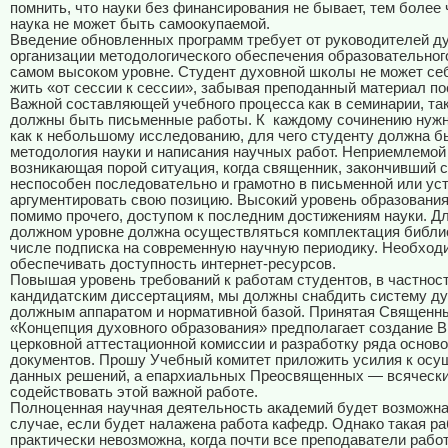
помнить, что науки без финансирования не бывает, тем более 
наука не может быть самоокупаемой.
Введение обновленных программ требует от руководителей д
организации методологического обеспечения образовательног
самом высоком уровне. Студент духовной школы не может се
жить «от сессии к сессии», забывая преподанный материал по
Важной составляющей учебного процесса как в семинарии, так
должны быть письменные работы. К
каждому сочинению нужн
как к небольшому исследованию, для чего студенту должна б
методология науки и написания научных работ. Неприемлемой
возникающая порой ситуация, когда священник, закончивший 
неспособен последовательно и грамотно в письменной или ус
аргументировать свою позицию. Высокий уровень образования
помимо прочего, доступом к последним достижениям науки. Дл
должном уровне должна осуществляться комплектация библио
числе подписка на современную научную периодику. Необход
обеспечивать доступность интернет-ресурсов.
Повышая уровень требований к работам студентов, в частност
кандидатским диссертациям, мы должны снабдить систему д
должным аппаратом и нормативной базой. Принятая Священ
«Концепция духовного образования» предполагает создание 
церковной аттестационной комиссии и разработку ряда осно
документов. Прошу Учебный комитет приложить усилия к ос
данных решений, а епархиальных Преосвященных — всяческ
содействовать этой важной работе.
Полноценная научная деятельность академий будет возможна
случае, если будет налажена работа кафедр. Однако такая ра
практически невозможна, когда почти все преподаватели рабо