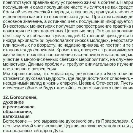
препятствуют правильному устроению жизни в обители. Напри
послушания и само послушание часто мыслятся не как средс
больной человеческой природы, а как повод принудить челове
исполнению какого-то практического дела. При этом самому д
основное значение, а истинная цель послушания игнорируется
В некоторых монастырях получает распространение практика 
почитания не прославленных Церковью лиц. Это антиканонич
сеет смуту и соблазны в умах людей. С тревогой приходится о
иногда архипастыри рукополагают иноков молодых, недостато
или пожилых по возрасту, но недавно принявших постриг, и те 
становятся духовниками. Кроме того, вразрез с традициями м
жизни идет практика направления насельников и насельниц м
участие в многочисленных светских мероприятиях, на служени
монастыря. Данные проблемы требуют внимательного изучени
постепенного разрешения.
Мы хорошо знаем, что монастырь, где возносится Богу горячая
стяжается духовная мудрость, где люди достигают спасения, 
неоценимый вклад в жизнь епархии, Церкви, Отечества. Пусть
иноческие обители будут достойны своего высокого призвания
12. Богословие,
духовное
и религиозное
образование,
катехизация
Богословие — это выражение духовного опыта Православия. 
неотъемлемой частью жизни Церкви, выражением полноты и д
ниспосланных ей даров Духа.