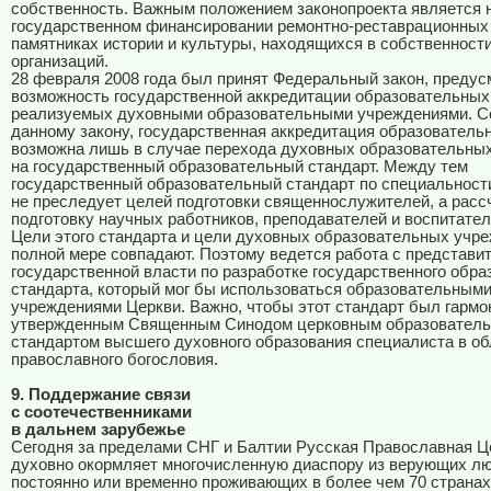
собственность. Важным положением законопроекта является 
государственном финансировании ремонтно-реставрационных 
памятниках истории и культуры, находящихся в собственност
организаций.
28 февраля 2008 года был принят Федеральный закон, преду
возможность государственной аккредитации образовательных
реализуемых духовными образовательными учреждениями. С
данному закону, государственная аккредитация образователь
возможна лишь в случае перехода духовных образовательны
на государственный образовательный стандарт. Между тем
государственный образовательный стандарт по специальност
не преследует целей подготовки священнослужителей, а расс
подготовку научных работников, преподавателей и воспитател
Цели этого стандарта и цели духовных образовательных учре
полной мере совпадают. Поэтому ведется работа с представи
государственной власти по разработке государственного обра
стандарта, который мог бы использоваться образовательным
учреждениями Церкви. Важно, чтобы этот стандарт был гармо
утвержденным Священным Синодом церковным образовател
стандартом высшего духовного образования специалиста в об
православного богословия.
9. Поддержание связи
с соотечественниками
в дальнем зарубежье
Сегодня за пределами СНГ и Балтии Русская Православная Ц
духовно окормляет многочисленную диаспору из верующих лю
постоянно или временно проживающих в более чем 70 странах