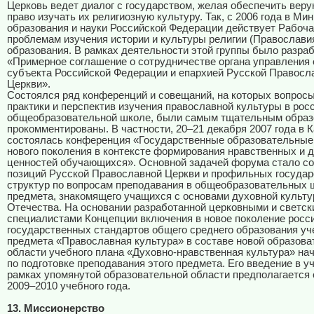
Церковь ведет диалог с государством, желая обеспечить вер
право изучать их религиозную культуру. Так, с 2006 года в Ми
образования и науки Российской Федерации действует Рабоча
проблемам изучения истории и культуры религии (Православия
образования. В рамках деятельности этой группы было разра
«Примерное соглашение о сотрудничестве органа управления
субъекта Российской Федерации и епархией Русской Правосл
Церкви».
Состоялся ряд конференций и совещаний, на которых вопрос
практики и перспектив изучения православной культуры в рос
общеобразовательной школе, были самым тщательным образ
прокомментированы. В частности, 20–21 декабря 2007 года в К
состоялась конференция «Государственные образовательные
нового поколения в контексте формирования нравственных и 
ценностей обучающихся». Основной задачей форума стало со
позиций Русской Православной Церкви и профильных госуда
структур по вопросам преподавания в общеобразовательных 
предмета, знакомящего учащихся с основами духовной культу
Отечества. На основании разработанной церковными и светск
специалистами Концепции включения в новое поколение росс
государственных стандартов общего среднего образования уч
предмета «Православная культура» в составе новой образова
области учебного плана «Духовно-нравственная культура» на
по подготовке преподавания этого предмета. Его введение в у
рамках упомянутой образовательной области предполагается 
2009–2010 учебного года.
13. Миссионерство