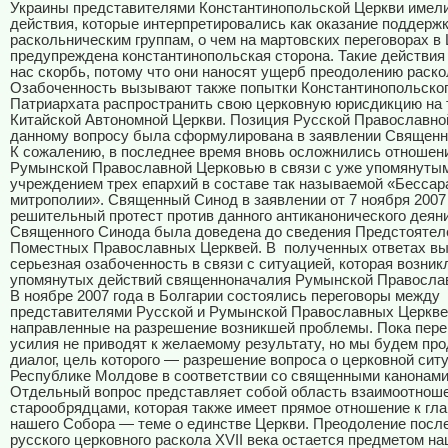
Украины представителями Константинопольской Церкви имел
действия, которые интерпретировались как оказание поддерж
раскольническим группам, о чем на мартовских переговорах 
предупреждена константинопольская сторона. Такие действия
нас скорбь, потому что они наносят ущерб преодолению раско
Озабоченность вызывают также попытки Константинопольско
Патриархата распространить свою церковную юрисдикцию на
Китайской Автономной Церкви. Позиция Русской Православно
данному вопросу была сформулирована в заявлении Священн
К сожалению, в последнее время вновь осложнились отношен
Румынской Православной Церковью в связи с уже упомянуты
учреждением трех епархий в составе так называемой «Бессар
митрополии». Священный Синод в заявлении от 7 ноября 2007
решительный протест против данного антиканонического деян
Священного Синода была доведена до сведения Предстоятел
Поместных Православных Церквей. В
полученных ответах в
серьезная озабоченность в связи с ситуацией, которая возни
упомянутых действий cвященноначалия Румынской Православ
В ноябре 2007 года в Болгарии состоялись переговоры между
представителями Русской и Румынской Православных Церкве
направленные на разрешение возникшей проблемы. Пока пер
усилия не приводят к желаемому результату, но мы будем пр
диалог, цель которого — разрешение вопроса о церковной сит
Республике Молдове в соответствии со священными канонами
Отдельный вопрос представляет собой область взаимоотнош
старообрядцами, которая также имеет прямое отношение к гл
нашего Собора — теме о единстве Церкви. Преодоление посл
русского церковного раскола XVII века остается предметом на