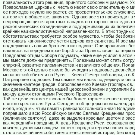
правильность этого решения, принятого соборным разумом. У
Православная Церковь с
честью несет свою спасительную ми
ее приходов неуклонно растет, ее просветительское служение,
авторитет в обществе, ширятся. Однако все это происходит в
непрекращающихся яростных нападок со стороны последоват
раскольнических объединений и поддерживающих их политич
крайней националистической направленности. В этих трудных
обстоятельствах требуется особое мужество, чтобы безбояз
отстаивать канонические устои церковного единства. И все м
поддерживать наших братьев в их подвиге. Они проявляют бе
находясь на переднем крае борьбы за Православие, за церков
Предлагаю отцам Собора подумать, какие еще усилия в этом 
мы вместе должны предпринять. Полезным может стать сотр
епархий, развитие паломничества и взаимного общения. Полаг
Москве с этой целью стоило бы учредить подворье древнейш
монашеской обители на Руси — Киево-Печерской лавры, а в 
Патриаршее подворье. Тем самым мы вновь подчеркнули бы 
значение «матере градов, богоспасаемого Киева» (тропарь св.
как древнейшего центра нашей церковной жизни и укрепили б
между двумя столицами Русского Православия.
Той же цели соответствовало бы более торжественное праздн
святого крестителя Руси. Сегодня в общецерковном календаре
июля, когда мы чтим память равноапостольного князя Владим
поправшаго и всю Российскую землю Святым Крещением про
(величание святому), даже не выделен красным цветом и рас
как «средний» праздник. А
ведь Крещение Руси, совершенное
князем, духовным вождем нашего народа и героем наших нар
стало величайшим событием отечественной истории, без кото