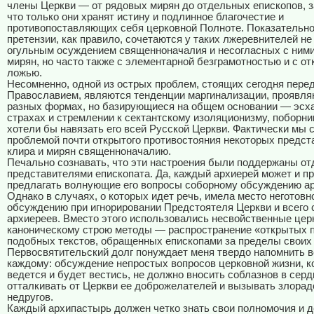
члены Церкви — от рядовых мирян до отдельных епископов, 
что только они хранят истину и подлинное благочестие и
противопоставляющих себя церковной Полноте. Показательно,
претензии, как правило, сочетаются у таких лжеревнителей не
огульным осуждением священноначалия и несогласных с ними
мирян, но часто также с элементарной безграмотностью и с о
ложью.
Несомненно, одной из острых проблем, стоящих сегодня пере
Православием, являются тенденции маргинализации, проявл
разных формах, но базирующиеся на общем основании — эсх
страхах и стремлении к сектантскому изоляционизму, поборни
хотели бы навязать его всей Русской Церкви. Фактически мы 
проблемой почти открытого противостояния некоторых предст
клира и мирян священноначалию.
Печально сознавать, что эти настроения были поддержаны о
представителями епископата. Да, каждый архиерей может и п
предлагать волнующие его вопросы соборному обсуждению а
Однако в случаях, о которых идет речь, имела место неготовн
обсуждению при игнорировании Предстоятеля Церкви и всего 
архиереев. Вместо этого использовались несвойственные це
каноническому строю методы — распространение «открытых п
подобных текстов, обращенных епископами за пределы своих 
Первосвятительский долг понуждает меня твердо напомнить в
каждому: обсуждение непростых вопросов церковной жизни, к
ведется и будет вестись, не должно вносить соблазнов в серд
отталкивать от Церкви ее доброжелателей и вызывать злорад
недругов.
Каждый архипастырь должен четко знать свои полномочия и 