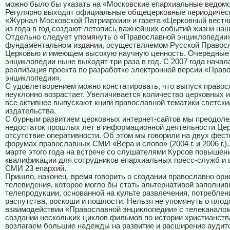
можно было бы указать на «Московские епархиальные ведомо
Регулярно выходят официальные общецерковные периодическ
«Журнал Московской Патриархии» и газета «Церковный вестн
из года в год создают летопись важнейших событий жизни наш
Отдельно следует упомянуть о «Православной энциклопедии
фундаментальном издании, осуществляемом Русской Правос
Церковью и имеющем высокую научную ценность. Очередные
энциклопедии ныне выходят три раза в год. С 2007 года начал
реализация проекта по разработке электронной версии «Прав
энциклопедии».
С удовлетворением можно констатировать, что выпуск правос
неуклонно возрастает. Увеличивается количество церковных и
все активнее выпускают книги православной тематики светски
издательства.
С бурным развитием церковных интернет-сайтов мы преодоле
недостаток прошлых лет в информационной деятельности Це
отсутствие оперативности. Об этом мы говорили на двух фест
форумах православных СМИ «Вера и слово» (
2004 г
. и
2006 г
.)
марте этого года на встрече со слушателями Курсов повышен
квалификации для сотрудников епархиальных пресс-служб и
СМИ 23 епархий.
Пришло, наконец, время говорить о создании православно ори
телевидения, которое могло бы стать альтернативой заполни
телепродукции, основанной на культе развлечения, потреблен
распутства, роскоши и пошлости. Нельзя не упомянуть о пло
взаимодействии «Православной энциклопедии» с телеканалом
создании нескольких циклов фильмов по истории христианств
возлагаем большие надежды на развитие и расширение аудит