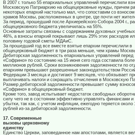
В
2007 г
. только 55 епархиальных управлений перечислили вз
Московскую Патриархию на общецерковные нужды, причем ра
некоторых епархий настолько мал, что сопоставим со взносо
храмов Москвы, расположенных в центре, где почти нет жител
За период, прошедший после Архиерейского Собора
2004 г
., р
общецерковного бюджета увеличилась на 55%.
Основные затраты связаны с содержанием духовных учебных
46%, а взносы епархий покрывают лишь 29% этих расходов ил
половину годовой сметы МДАиС.
За прошедший год все вместе взятые епархии перечислили в
общецерковный бюджет в три раза меньше, чем храмы Москв
Дебиторская задолженность епархиальных управлений перед
«Софрино» по состоянию на 15 июня сего года составила боле
миллионов рублей. Сроки возникновения задолженности по о
епархиям превышают разрешенные законодательством Росси
Федерации 3 месяца и достигают 9 месяцев, что обязывает п
выплачивать налоги и сокращать отчисления в Московскую П
Размер дебиторской задолженности превышает сумму взнос
«Софрино» в общецерковный бюджет.
Кроме того, завод испытывает недостаток свободных оборотн
силу чего не в состоянии эффективно управлять финансами и
убытки, так как, с учетом инфляции, ежегодно теряется около
рублей из-за дебиторской задолженности.
17. Современные
вызовы церковному
единству
Единство Церкви, заповеданное нам апостолами, является ве