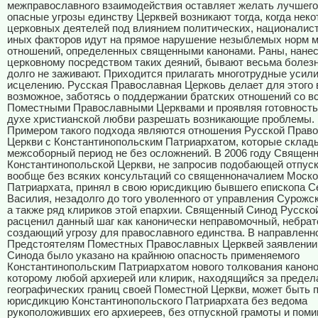
межправославного взаимодействия оставляет желать лучшего
опасные угрозы единству Церквей возникают тогда, когда неко
церковных деятелей под влиянием политических, националист
иных факторов идут на прямое нарушение незыблемых норм 
отношений, определенных священными канонами. Раны, нане
церковному посредством таких деяний, бывают весьма болез
долго не заживают. Приходится прилагать многотрудные усили
исцелению. Русская Православная Церковь делает для этого 
возможное, заботясь о поддержании братских отношений со в
Поместными Православными Церквами и проявляя готовность 
духе христианской любви разрешать возникающие проблемы.
Примером такого подхода являются отношения Русской Прав
Церкви с Константинопольским Патриархатом, которые склад
межсоборный период не без осложнений. В 2006 году Священ
Константинопольской Церкви, не запросив подобающей отпуск
вообще без всяких консультаций со cвященноначалием Моско
Патриархата, принял в свою юрисдикцию бывшего епископа С
Василия, незадолго до того уволенного от управления Сурожс
а также ряд клириков этой епархии. Священный Синод Русско
расценил данный шаг как канонически неправомочный, небрат
создающий угрозу для православного единства. В направленн
Предстоятелям Поместных Православных Церквей заявлении
Синода было указано на крайнюю опасность применяемого
Константинопольским Патриархатом нового толкования каноно
которому любой архиерей или клирик, находящийся за предел
географических границ своей Поместной Церкви, может быть п
юрисдикцию Константинопольского Патриархата без ведома
рукоположивших его архиереев, без отпускной грамоты и пом