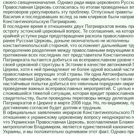
своего cвященноначалия. Однако ради мира церковного Русск
Православная Церковь согласилась по итогам проведенных в
переговоров урегулировать эту проблему. Отпускные грамоты
Василия и последовавших вслед за ним клириков были напра
Константинопольскую Патриархию.
В последнее время в отношениях двух Патриархатов вновь п
остроту эстонский церковный вопрос. Те соглашения, на котор
крайней уступки ради предотвращения раскола православног
ранее Русская Церковь, доныне окончательно не исполнены
константинопольской стороной, что осложняет дальнейшие тр
преодолению разделения между православными верующими в
протяжении всех последних лет представители Константинопо
Патриархата пытаются добиться на всеправославном уровне 
своей церковной структуры в Эстонии в качестве автономной
Церкви, хотя к ней принадлежит не более одной восьмой част
православных верующих этой страны. Ни одна Автокефальна
Православная Церковь не сообщила нам официально о таком 
настойчивые попытки добиться его «явочным порядком» омра
проведение важных всеправославных мероприятий. С целью н
сложившейся тяжелой ситуации, которая вредит православно
свидетельству, были проведены переговоры между делегация
Патриархатов в Цюрихе в марте 2008 года. Но, по-видимому, п
достижению согласия будет долгим и трудным.
В официальных заявлениях иерархов Константинопольского П
отношению к украинскому церковному вопросу неоднократно г
что Украинская Православная Церковь, возглавляемая Блаж
митрополитом Владимиром, является единственной канониче
Украины, и мы положительно оцениваем этот факт. Однако пр