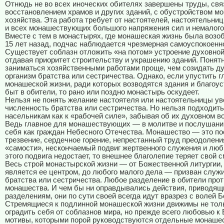
Отнюдь не во всех иноческих обителях завершены труды, свя
восстановлением храмов и других зданий, с обустройством м
хозяйства. Эта работа требует от настоятелей, настоятельниц
и всех монашествующих большого напряжения сил и немалого
Вместе с тем в монастырях, где монашеская жизнь была возо
15 лет назад, подчас наблюдается чрезмерная самоуспокоенн
Существует соблазн отложить «на потом» устроение духовной
отдавая приоритет строительству и украшению зданий. Понятн
заниматься хозяйственными работами проще, чем созидать д
организм братства или сестричества. Однако, если упустить 
монашеской жизни, ради которых возводятся здания и благоу
быт в обители, то рано или поздно монастырь оскудеет.
Нельзя не понять желание настоятеля или настоятельницы у
численность братства или сестричества. Но нельзя подходить
насельникам как к «рабочей силе», забывая об их духовном в
Ведь главное для монашествующих — в молитве и послушани
себя как граждан Небесного Отечества. Монашество — это по
трезвение, сердечное горение, непрестанный труд преодолени
«самости», нескончаемый подвиг жертвенного служения и люб
этого подвига недостает, то внешнее благолепие теряет свой 
Весь строй монастырской жизни — от Божественной литургии,
является ее центром, до любого малого дела — призван служ
братства или сестричества. Любое разделение в обители про
монашества. И чем бы ни оправдывались действия, приводящ
разделениям, они по сути своей всегда идут вразрез с волей 
Стремящиеся к подлинной монашеской жизни движимы не тол
оградить себя от соблазнов мира, но прежде всего любовью к 
мотивы, которыми порой руководствуются отдельные монаше