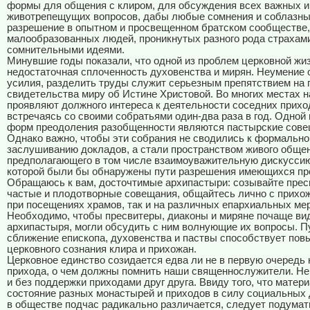
формы для общения с клиром, для обсуждения всех важных и
животрепещущих вопросов, дабы любые сомнения и соблазны
разрешение в опытном и просвещенном братском сообществе, 
малообразованных людей, проникнутых разного рода страхам
сомнительными идеями.
Минувшие годы показали, что одной из проблем церковной жи
недостаточная сплоченность духовенства и мирян. Неумение
усилия, разделить труды служит серьезным препятствием на 
свидетельства миру об Истине Христовой. Во многих местах н
проявляют должного интереса к деятельности соседних прихо
встречаясь со своими собратьями один-два раза в год. Одной
форм преодоления разобщенности являются пастырские сове
Однако важно, чтобы эти собрания не сводились к формальн
заслушиванию докладов, а стали пространством живого общен
предполагающего в том числе взаимоуважительную дискуссию
которой были бы обнаружены пути разрешения имеющихся пр
Обращаюсь к вам, досточтимые архипастыри: созывайте прес
частые и плодотворные совещания, общайтесь лично с прихо
при посещениях храмов, так и на различных епархиальных ме
Необходимо, чтобы пресвитеры, диаконы и миряне почаще ви
архипастыря, могли обсудить с ним волнующие их вопросы. П
сближение епископа, духовенства и паствы способствует по
церковного сознания клира и прихожан.
Церковное единство созидается едва ли не в первую очередь 
прихода, о чем должны помнить наши священнослужители. Н
и без поддержки приходами друг друга. Ввиду того, что матер
состояние разных монастырей и приходов в силу социальных
в обществе подчас радикально различается, следует подумат