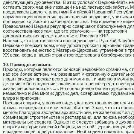
действующего духовенства. В этих условиях Церковь-Мать не
оставить своих чад вне лежащей на нас пастырской заботы. 
продолжаем диалог с властями Китайской Народной Республи
нормализации положения православных верующих, учитывая 
положения китайского законодательства. Тем временем клири
Православной Церкви регулярно совершают богослужения дл
соотечественников там, где это возможно, — на территории
дипломатических представительств России в КНР.
Надеюсь, что состоявшееся воссоединение с Русской Зарубе
Церковью поможет всем, кому дорога русская церковная трад
восстановить единство с Матерью-Церковью, утраченное в тр
ХХ века, когда в нашей стране господствовала богоборческая 
10. Приходская жизнь
Приходы, которые являются основой церковного организма, ст
нас все более активными, развивают многогранную деятельнос
люди приходят прежде всего для молитвы, и именно в молитв
делании, в богослужении заключается главное средоточие пр
жизни, ее основной смысл. Но полноценное бытие церковной
немыслимо и без многих других дел, совершаемых трудами на
клира и прихожан.
Посещая епархии, я воочию видел, как восстанавливаются и 
храмы, возрождаются иноческие обители. Знаю, что это проис
многом благодаря заслугам архипастырей, не жалеющих сил 
организации строительства и реставрации, для поиска необх
материальных средств. Однако не следует забывать о духов
епархии как христианской общины, местной Церкви, живущей 
и разделяющей одни устремления. Необходимо находить пра