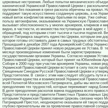
церковные нестроения. Любые попытки механического объеди
канонической Украинской Православной Церкви с раскольнич
группами без покаяния в грехе раскола обречены на провал. 
поддержит такую искусственно созданную церковь, а на Украи
новый виток конфликтов между братьями по вере. Уже сейчас
пользу автокефалии, оказываемое на Украинскую Православн
вызывает обеспокоенность у многих архиереев, клириков и ми
видно, в частности, из множества поступающих в мой адрес с
обращений, под которыми стоят тысячи и тысячи подписей. 
просят Патриарха защитить единство Церкви, которым они до
которое готовы отстаивать даже в самых трудных обстоятель
Прошедший в декабре 2007 года Архиерейский Собор Украинс
Православной Церкви принял новую редакцию ее Устава. В
т
месяце произведенные изменения были зарегистрированы
государственными органами Украины. Согласно нормам Устав
Православной Церкви, который был принят на Юбилейном Ар
Соборе в 2000 году при участии архиереев Украины, новая ре
Украинской Православной Церкви вступает в силу после одоб
Священным Синодом Русской Православной Церкви и утверж
Предстоятелем. В
связи с этим нам следует обсудить пути и
укрепления единства и взаимосвязей Украинской Православно
всей Полнотой Московского Патриархата, дабы мы могли со
преодолению тех трудностей, которые переживает народ Божи
В деле преодоления расколов важна поддержка всего правосл
Предстоятели и представители Поместных Православных Цер
которыми Украинская Православная Церковь связана через М
Патриарший Престол, неоднократно оказывали ей такую подд
глубоко признательны им за проявление православной солида