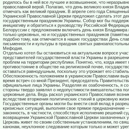
родилось бы в ней все лучшее и возвышенное, что неразрывно
православной верой. Полагаю, что день великого князя Влади
отмечать как великий праздник. В апреле сего года Священны
Украинской Православной Церкви предложил сделать этот де
государственным праздником Украины. Собор мог бы поддерж
инициативу и обратиться к руководству Российской Федерации
Белоруссии с предложением включить день князя Владимира 
только церковных, но и государственных праздников (памятны
подобно тому, как отмечается в наших государствах День сла
письменности и культуры в праздник святых равноапостольны
Мефодия.
Отдельно хотел бы остановиться на актуальном вопросе учас
представителей государственной власти Украины в разрешен
проблем на территории республики. Понятно, что, когда имеет
противостояние в обществе на религиозной почве, государств
оставаться равнодушным, поскольку это угрожает его стабиль
Обеспокоенность положением в украинском Православии выр
время встреч со мной Президент, председатель Правительства
официальные лица Украины. Разделяя их озабоченность, я со
стороны твердо заявлял о недопустимости вмешательства по
церковные дела. Ведь раскол украинского Православия возни
вследствие вторжения политических стихий в церковную жизн
Государственные органы могли бы внести свой вклад в разре
кризисных ситуаций, выполняя свое прямое предназначение 
законность, в частности, способствуя исполнению решений су
возвращении Украинской Православной Церкви захваченных у
Церковь живет по своим собственным установлениям, по св
канонам, неуклонное следование которым только и может уре