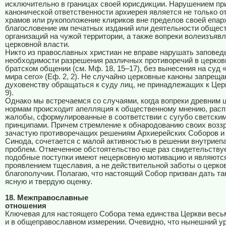
исключительно в границах своей юрисдикции. Нарушением пр
канонической ответственности архиерея является не только о
храмов или рукоположение клириков вне пределов своей епарх
благословение им печатных изданий или деятельности общес
организаций на чужой территории, а также вопреки волеизъя
церковной власти.
Никто из православных христиан не вправе нарушать заповед
необходимости разрешения различных противоречий в церковн
братском общении (см. Мф. 18, 15–17), без вынесения на суд
мира сего» (Еф. 2, 2). Не случайно церковные каноны запрещ
духовенству обращаться к суду лиц, не принадлежащих к Церк
9).
Однако мы встречаемся со случаями, когда вопреки древним
нормам происходит апелляция к общественному мнению, рас
жалобы, сформулированные в соответствии с сугубо светски
принципами. Причем стремление к обнародованию своих воззр
зачастую противоречащих решениям Архиерейских Соборов и
Синода, сочетается с малой активностью в решении внутрие
проблем. Отмеченное обстоятельство еще раз свидетельствует
подобные поступки имеют нецерковную мотивацию и являютс
проявлением тщеславия, а не действительной заботы о церко
благополучии. Полагаю, что настоящий Собор призван дать т
ясную и твердую оценку.
18. Межправославные
отношения
Ключевая для настоящего Собора тема единства Церкви весь
и в общеправославном измерении. Очевидно, что нынешний у