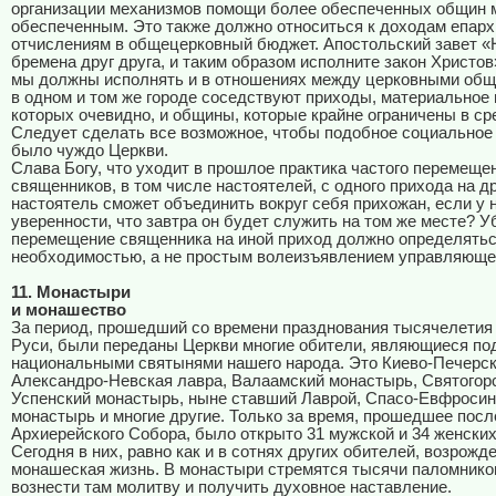
организации механизмов помощи более обеспеченных общин 
обеспеченным. Это также должно относиться к доходам епарх
отчислениям в общецерковный бюджет. Апостольский завет «
бремена друг друга, и таким образом исполните закон Христов» 
мы должны исполнять и в отношениях между церковными общ
в одном и том же городе соседствуют приходы, материальное
которых очевидно, и общины, которые крайне ограничены в ср
Следует сделать все возможное, чтобы подобное социальное
было чуждо Церкви.
Слава Богу, что уходит в прошлое практика частого перемеще
священников, в том числе настоятелей, с одного прихода на др
настоятель сможет объединить вокруг себя прихожан, если у н
уверенности, что завтра он будет служить на том же месте? У
перемещение священника на иной приход должно определять
необходимостью, а не простым волеизъявлением управляющег
11. Монастыри
и монашество
За период, прошедший со времени празднования тысячелетия
Руси, были переданы Церкви многие обители, являющиеся по
национальными святынями нашего народа. Это Киево-Печерск
Александро-Невская лавра, Валаамский монастырь, Святогор
Успенский монастырь, ныне ставший Лаврой, Спасо-Евфроси
монастырь и многие другие. Только за время, прошедшее посл
Архиерейского Собора, было открыто 31 мужской и 34 женски
Сегодня в них, равно как и в сотнях других обителей, возрожд
монашеская жизнь. В монастыри стремятся тысячи паломник
вознести там молитву и получить духовное наставление.