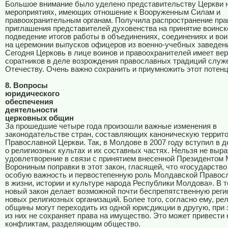
Большое внимание было уделено представительству Церкви 
мероприятиях, имеющих отношение к Вооруженным Силам и
правоохранительным органам. Получила распространение пра
приглашения представителей духовенства на принятие воинско
подведение итогов работы в объединениях, соединениях и вои
на церемонии выпусков офицеров из военно-учебных заведен
Сегодня Церковь в лице воинов и правоохранителей имеет ве
соратников в деле возрождения православных традиций служ
Отечеству. Очень важно сохранить и приумножить этот потенц
8. Вопросы
юридического
обеспечения
деятельности
церковных общин
За прошедшие четыре года произошли важные изменения в
законодательстве стран, составляющих каноническую террит
Православной Церкви. Так, в Молдове в 2007 году вступил в д
о религиозных культах и их составных частях. Нельзя не выра
удовлетворение в связи с принятием внесенной Президентом
Ворониным поправки в этот закон, гласящей, что «государство
особую важность и первостепенную роль Молдавской Правос
в жизни, истории и культуре народа Республики Молдова». В т
новый закон делает возможной почти беспрепятственную реги
новых религиозных организаций. Более того, согласно ему, ре
общины могут переходить из одной юрисдикции в другую, при 
из них не сохраняет права на имущество. Это может привести
конфликтам, разделяющим общество.