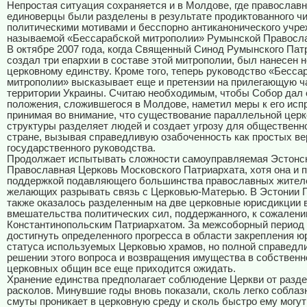
Непростая ситуация сохраняется и в Молдове, где православ
единоверцы были разделены в результате продиктованного ч
политическими мотивами и бесспорно антиканонического учре
называемой «Бессарабской митрополии» Румынской Правосла
В октябре 2007 года, когда Священный Синод Румынского Пат
создал три епархии в составе этой митрополии, был нанесен 
церковному единству. Кроме того, теперь руководство «Бесса
митрополии» высказывает еще и претензии на прилегающую ч
территории Украины. Считаю необходимым, чтобы Собор дал 
положения, сложившегося в Молдове, наметил меры к его исп
принимая во внимание, что существование параллельной цер
структуры разделяет людей и создает угрозу для общественно
стране, вызывая справедливую озабоченность как простых ве
государственного руководства.
Продолжает испытывать сложности самоуправляемая Эстонс
Православная Церковь Московского Патриархата, хотя она и 
поддержкой подавляющего большинства православных жителе
желающих разрывать связь с Церковью-Матерью. В Эстонии 
также оказалось разделенным на две церковные юрисдикции в
вмешательства политических сил, поддержанного, к сожалени
Константинопольским Патриархатом. За межсоборный период
достигнуть определенного прогресса в области закрепления ю
статуса используемых Церковью храмов, но полной справедл
решении этого вопроса и возвращения имущества в собственн
церковных общин все еще приходится ожидать.
Хранение единства предполагает соблюдение Церкви от разде
расколов. Минувшие годы вновь показали, сколь легко соблаз
смуты проникает в церковную среду и сколь быстро ему могу