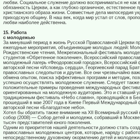
любви. Социальное служение должно восприниматься не как 
обязанность Церкви, а как глубоко органичное, естественное 
христианского образа жизни. Совместные дела милосердия у
приходскую общину. В наш век, когда мир устал от слов, проп
любви наиболее действенна.
15. Работа
с молодежью
За минувший период в жизнь Русской Православной Церкви п
ежегодные мероприятия, объединяющие молодых людей: Мо
Рождественские чтения, Межрегиональный фестиваль молоде
студентов «Обретенное поколение», Всероссийский правосла
молодежный лагерь «Феодоровский городок», Всероссийский 
авторской песни «Исповедь сердца», Георгиевский парад Брат
православных следопытов и другие. Все они чрезвычайно ва
обмена опытом, поиска эффективных программ и методик, по
успешно осуществлять молодежное служение. Следует также 
положительные примеры проведения международных фестива
ориентированных на молодежную аудиторию. Это и ставший у
традиционным фестиваль «Небо славян», проводящийся в Бел
прошедший в мае 2007 года в Киеве Первый Международный 
авторской песни «Благодатное небо».
Хотел бы обратить также внимание на XII Всемирный русский
собор (2008) — Собор детей и молодежи, собравший в Москве
тысяч представителей юного поколения.
Одним из приоритетов нашей деятельности должно стать соз
православных молодежных центров, которые, наряду с работо
непосредственному духовному окормлению детей и молодежи,