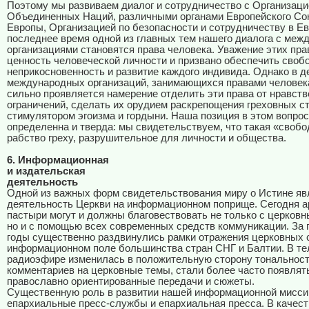
Поэтому мы развиваем диалог и сотрудничество с Организаци
Объединенных Наций, различными органами Европейского Со
Европы, Организацией по безопасности и сотрудничеству в Ев
последнее время одной из главных тем нашего диалога с ме
организациями становятся права человека. Уважение этих пра
ценность человеческой личности и призвано обеспечить свобо
неприкосновенность и развитие каждого индивида. Однако в д
международных организаций, занимающихся правами человека
сильно проявляется намерение отделить эти права от нравст
ограничений, сделать их орудием раскрепощения греховных ст
стимулятором эгоизма и гордыни. Наша позиция в этом вопро
определенна и тверда: мы свидетельствуем, что такая «свобо
рабство греху, разрушительное для личности и общества.
6. Информационная
и издательская
деятельность
Одной из важных форм свидетельствования миру о Истине яв
деятельность Церкви на информационном поприще. Сегодня а
пастыри могут и должны благовествовать не только с церковн
но и с помощью всех современных средств коммуникации. За
годы существенно раздвинулись рамки отражения церковных 
информационном поле большинства стран СНГ и Балтии. В те
радиоэфире изменилась в положительную сторону тональнос
комментариев на церковные темы, стали более часто появлят
православно ориентированные передачи и сюжеты.
Существенную роль в развитии нашей информационной мисси
епархиальные пресс-службы и епархиальная пресса. В качест