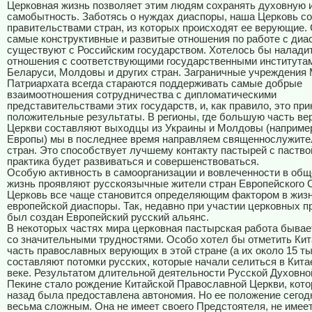
Церковная жизнь позволяет этим людям сохранять духовную 
самобытность. Заботясь о нуждах диаспоры, наша Церковь со
правительствами стран, из которых происходят ее верующие.
самые конструктивные и развитые отношения по работе с диа
существуют с Российским государством. Хотелось бы наладит
отношения с соответствующими государственными института
Беларуси, Молдовы и других стран. Заграничные учреждения 
Патриархата всегда стараются поддерживать самые добрые
взаимоотношения сотрудничества с дипломатическими
представительствами этих государств, и, как правило, это при
положительные результаты. В регионы, где большую часть в
Церкви составляют выходцы из Украины и Молдовы (например
Европы) мы в последнее время направляем священнослужител
стран. Это способствует лучшему контакту пастырей с паствой
практика будет развиваться и совершенствоваться.
Особую активность в самоорганизации и вовлеченности в об
жизнь проявляют русскоязычные жители стран Европейского 
Церковь все чаще становится определяющим фактором в жиз
европейской диаспоры. Так, недавно при участии церковных 
был создан Европейский русский альянс.
В некоторых частях мира церковная пастырская работа бывае
со значительными трудностями. Особо хотел бы отметить Ки
часть православных верующих в этой стране (а их около 15 т
составляют потомки русских, которые начали селиться в Китае
веке. Результатом длительной деятельности Русской Духовно
Пекине стало рождение Китайской Православной Церкви, кото
назад была предоставлена автономия. Но ее положение сегод
весьма сложным. Она не имеет своего Предстоятеля, не имеет