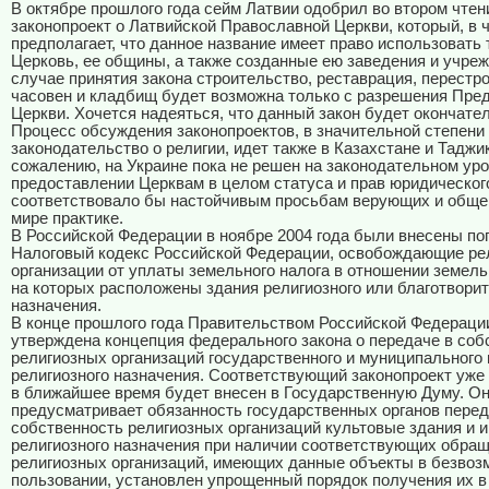
В октябре прошлого года сейм Латвии одобрил во втором чтен
законопроект о Латвийской Православной Церкви, который, в 
предполагает, что данное название имеет право использовать 
Церковь, ее общины, а также созданные ею заведения и учреж
случае принятия закона строительство, реставрация, перестр
часовен и кладбищ будет возможна только с разрешения Пре
Церкви. Хочется надеяться, что данный закон будет окончател
Процесс обсуждения законопроектов, в значительной степен
законодательство о религии, идет также в Казахстане и Таджи
сожалению, на Украине пока не решен на законодательном уро
предоставлении Церквам в целом статуса и прав юридического
соответствовало бы настойчивым просьбам верующих и обще
мире практике.
В Российской Федерации в ноябре 2004 года были внесены по
Налоговый кодекс Российской Федерации, освобождающие ре
организации от уплаты земельного налога в отношении земель
на которых расположены здания религиозного или благотвори
назначения.
В конце прошлого года Правительством Российской Федераци
утверждена концепция федерального закона о передаче в соб
религиозных организаций государственного и муниципального
религиозного назначения. Соответствующий законопроект уже
в ближайшее время будет внесен в Государственную Думу. О
предусматривает обязанность государственных органов перед
собственность религиозных организаций культовые здания и 
религиозного назначения при наличии соответствующих обращ
религиозных организаций, имеющих данные объекты в безвоз
пользовании, установлен упрощенный порядок получения их в