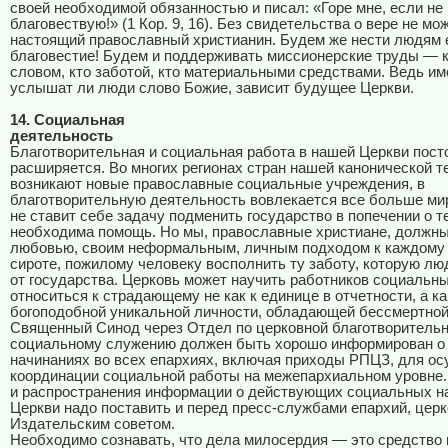
своей необходимой обязанностью и писал: «Горе мне, если не
благовествую!» (1 Кор. 9, 16). Без свидетельства о вере не мо
настоящий православный христианин. Будем же нести людям 
благовестие! Будем и поддерживать миссионерские труды — 
словом, кто заботой, кто материальными средствами. Ведь име
услышат ли люди слово Божие, зависит будущее Церкви.
14. Социальная
деятельность
Благотворительная и социальная работа в нашей Церкви пост
расширяется. Во многих регионах стран нашей канонической т
возникают новые православные социальные учреждения, в
благотворительную деятельность вовлекается все больше ми
не ставит себе задачу подменить государство в попечении о т
необходима помощь. Но мы, православные христиане, должны
любовью, своим неформальным, личным подходом к каждому
сироте, пожилому человеку восполнить ту заботу, которую л
от государства. Церковь может научить работников социальн
относиться к страдающему не как к единице в отчетности, а ка
богоподобной уникальной личности, обладающей бессмертной
Священный Синод через Отдел по церковной благотворительн
социальному служению должен быть хорошо информирован о
начинаниях во всех епархиях, включая приходы РПЦЗ, для о
координации социальной работы на межепархиальном уровне.
и распространения информации о действующих социальных н
Церкви надо поставить и перед пресс-службами епархий, це
Издательским советом.
Необходимо сознавать, что дела милосердия — это средство