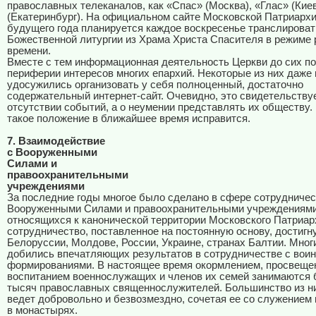
православных телеканалов, как «Спас» (Москва), «Глас» (Кие
(Екатеринбург). На официальном сайте Московской Патриархи
будущего года планируется каждое воскресенье транслирова
Божественной литургии из Храма Христа Спасителя в режиме 
времени.
Вместе с тем информационная деятельность Церкви до сих по
периферии интересов многих епархий. Некоторые из них даже 
удосужились организовать у себя полноценный, достаточно
содержательный интернет-сайт. Очевидно, это свидетельствуе
отсутствии событий, а о неумении представлять их обществу.
такое положение в ближайшее время исправится.
7. Взаимодействие
с Вооруженными
Силами и
правоохранительными
учреждениями
За последние годы многое было сделано в сфере сотрудничес
Вооруженными Силами и правоохранительными учреждениями
относящихся к канонической территории Московского Патриар
сотрудничество, поставленное на постоянную основу, достигн
Белоруссии, Молдове, России, Украине, странах Балтии. Мног
добились впечатляющих результатов в сотрудничестве с вои
формированиями. В настоящее время окормлением, просвеще
воспитанием военнослужащих и членов их семей занимаются 
тысяч православных священнослужителей. Большинство из ни
ведет добровольно и безвозмездно, сочетая ее со служением 
в монастырях.