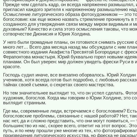
Прежде чем сделать кадр, он всегда напряженно размышлял, 
пригласил каждого зрителя к напряженному размышлению над
Осмысление литургического образа фотохудожником — это т
богословие: как еще можно назвать стремление проникнуть в т
созданного для утверждения связи между миром видимым и м
духовным? Качество и сила этого осмысления таковы, что мож
сотворчестве Дионисия и Юрия Холдина.
У него были громадные планы, он готовился снимать русские
много лет… Всего два месяца назад мы обсуждали с ним пла
совместного издания Акафиста Пресвятой Богородице с фрес
Ферапонтова монастыря. Юрий буквально горел новыми идея
планами. Он был уверен: мир должен увидеть фрески Руси в 
красоте.
Господь судил иначе, все внезапно оборвалось. Юрий Холдин
учеников, хотя всегда готов был подробно, с любовью расска
тайнах своей съемки, о секретах своего мастерства.
Но тем значительнее выглядит то, что он успел сделать. Фото
художник, богослов. Когда мы говорим о Юрии Холдине, это со
выглядит странным.
Где мы, современные люди, встречаемся с богословием? Есть
богословские проблемы, связанные с нашей работой? Нет, так
нас нет, да и сложно представить, что они могут появиться, — 
большинство из нас, скорее всего, ответит на этот вопрос. Эт
путь, и по нему прошли уже многие из тех, кто фотографирова
произведения литургического искусства, но фреска не раскрыл