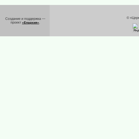
© «Цер
Создание и поддержка —
проект
.
«Епархия»