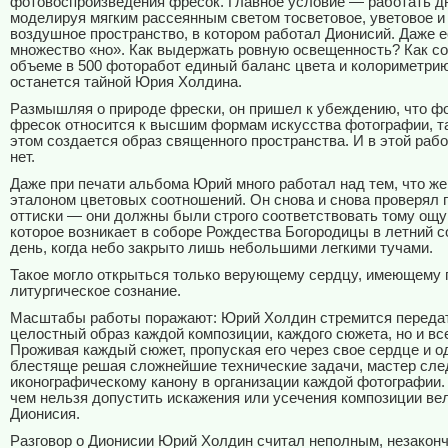
фотовоспроизведения фресок. Главное условие — работать д
моделируя мягким рассеянным светом тосветовое, уветовое и 
воздушное пространство, в котором работал Дионисий. Даже е
множество «но». Как выдержать ровную освещенность? Как со
объеме в 500 фоторабот единый баланс цвета и колориметрию
останется тайной Юрия Холдина.
Размышляя о природе фрески, он пришел к убеждению, что ф
фресок относится к высшим формам искусства фотографии, та
этом создается образ священного пространства. И в этой раб
нет.
Даже при печати альбома Юрий много работал над тем, что же
эталоном цветовых соотношений. Он снова и снова проверял
оттиски — они должны были строго соответствовать тому ощ
которое возникает в соборе Рождества Богородицы в летний 
день, когда небо закрыто лишь небольшими легкими тучами.
Такое могло открыться только верующему сердцу, имеющему 
литургическое сознание.
Масштабы работы поражают: Юрий Холдин стремится передат
целостный образ каждой композиции, каждого сюжета, но и все
Проживая каждый сюжет, пропуская его через свое сердце и 
блестяще решая сложнейшие технические задачи, мастер сле
иконографическому канону в организации каждой фотографии. 
чем нельзя допустить искажения или усечения композиции ве
Дионисия.
Разговор о Дионисии Юрий Холдин считал неполным, незакон