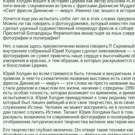
Юрий Холдин вошел в историю Церкви как автор альбома «Ск
пяти веков: сокровенная встреча с фресками Дионисия Мудрог
«Свет фресок Дионисия — миру». Именно так: вошел в истори
Хочется еще раз испытать себя: нет ли в этих словах преуве
Можно ли так говорить о фотохудожнике, который известен ли
сделал удачный художественный «перевод» фресок в соборе
Пресвятой Богородицы Ферапонтова монастыря на язык совр
фотографии и полиграфии?
Нет, о каком здесь преувеличении можно говорить?! Скромный,
внутреннее собранный Юрий Холдин сделал невозможное — 
фотографию он сумел привлечь наше сердце к высочайшим о
умозрения в красках, к тем образам, в которых раскрывается
и богословие Церкви.
Юрий Холдин во всем стремился быть точным и аккуратным. 
громком, в чем-то схематичном названии выставки есть своя п
фресок Дионисия — миру» — эти слова не просто название вы
стали девизом и смыслом его жизни, начиная с середины 1990-
есть особая точность, которая возникает со временем, и врем
испытывается. Юрий Холдин принадлежал к тому редкому тип
который был лишен амбиций и все свое творчество, всю свою
служением Истине. Человек не может воспринять ее в полноте
дан талант служить Истине. Талант Юрия Холдина был в том,
раскрыть возможности современной фотографии и полиграфии
отображении литургического творчества великих мастеров-ик
Его творчество глубоко иконично. Он отверг такие техники как
фотофиксация и документирование — фреска не помещается в