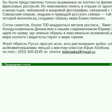
бы были представлены только вырванные из контекста фагм
фресковых росписей. Их невозможно понять в отрыве от архи
и монастыря, пейзажной и жанровой фотографии, связанной с 
Сиверским озером, людьми и природой русского севера — той 
которой иконописец создавал образы мира Божественного.
Сотни сюжетов, более 700 квадратных метров росписи... Вмес
богодухновенным Дионисием и нашим современником Юрием
идем по храму, где земные образы в максимально возможной 
мира полноте свидетельствуют о мире горнем.
Фонд «Фрески Руси» просит всех, кто располагает аудио- и
видеоматериалами лекций и мастер-классов Юрия Холдина
по тел.: (910) 426-8145 эл. почта:
biblioteka19@mail.ru
«..Предыдущая статья
С