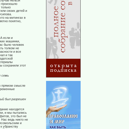
случае нельзя
и произошло
 только
или своих детей и
Осипова.
что на митингах в
лютно понятно,
А если и
ьких машинки,
Нас было человек
ть толком не
пасности и все
нал и так
здатской
атериалы
мы сохранили этот
м семь
 в прямом смысле
временные
рый был разрешен
дание находится
ви, и мы пытались
фитов, это был не
 Нас ведь никто не
омсомольским и
 к убранству