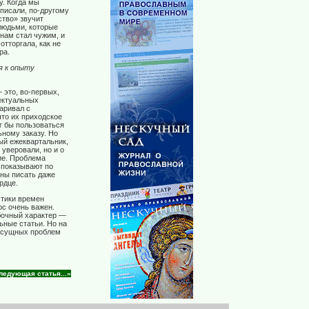
у. Когда мы
писали, по-другому
ство» звучит
людьми, которые
нам стал чужим, и
отторгала, как не
ра.
я к опыту
 это, во-первых,
лектуальных
аривал с
что их приходское
г бы пользоваться
ному заказу. Но
ный ежеквартальник,
 уверовали, но и о
ие. Проблема
о показывают по
бны писать даже
рдце.
стики времен
ос очень важен.
бочный характер —
ьные статьи. Но на
насущных проблем
ледующая статья...»