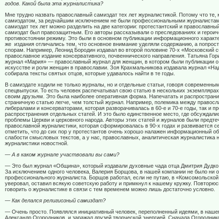
годов. Какой была эта журналистика?
Мне трудно назвать православный самиздат тех лет журналистикой. Потому что те, 
самиздатом, за редчайшим исключением не были профессиональными журналистам
самиздат тех лет можно разделить на две категории: протестантский и православны
самиздат был правозащитным. Его авторы рассказывали о преследованиях и герои
противостоянии режиму. Это были в основном публикации информационного характ
же
издания отличались тем, что основное внимание уделяли содержанию, а попрос
спорам. Например, Леонид Бородин издавал во второй половине 70-х «Московский 
православное издание консервативного, почвеннического направления. Татьяна Гор
журнал «Мария» — православный журнал для женщин, в котором были публикации о
искусстве и роли женщин в православии. Зоя Крахмальникова издавала журнал «Над
собирала тексты святых отцов, которые удавалось найти в те годы.
В самиздате ходили не только журналы, но и отдельные статьи, говоря современн
спецвыпуски. То есть человек распечатывал свою статью в нескольких экземплярах
своим друзьям. Это была наиболее оперативная форма. Напечатать и распространи
страничную статью легче, чем толстый журнал. Например, полемика между правос
либералами и консерваторами, которая разворачивалась в 60-е и 70-е годы, так и п
распространения отдельных статей. И это было единственное место, где обсуждали
проблемы Церкви и церковного народа. Авторы этих статей и журналов были предте
православной журналистики, которая сформировалась в 90-х годах и развивается се
отметить, что до сих пор у протестантов очень хорошо налажен информационный о
слабости смысловых текстов, а у нас, православных, аналитическая журналистика 
журналистики новостной.
— А в каком журнале участвовали вы сами?
— Это был журнал «Община», который издавали духовные чада отца Дмитрия Дудко
За исключением одного человека, Валерия Борщова, в нашей компании не было ни о
профессионального журналиста. Борщов работал, если не путаю, в «Комсомольской
уверовал, оставил всякую советскую работу и примкнул к нашему кружку. Повторюсь
говорить о журналистике в связи с тем временем можно лишь достаточно условно.
— Как делался религиозный самиздат?
— Очень просто. Появлялся инициативный человек, переполненный идеями, в наше
Александр Огородников, и заражал друзей творческой энергией. Сначала Огородник