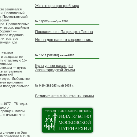
Животворящая гробница
кто занимался
и. Религиозный
й. Протестантский
ческом
№ 19(392) октябрь 2008
ера. Православные
ту говоря, идейным
сборник» —
Послания свт. Патриарха Тихона
ичева издавала
 литературе,
Икона для нашего современника
ежда», где
ым языком —
№ 13-14 (362-363) июль2007
 и раздавал ее
ть отдельную 15-
лавными
Культурное наследие
ротекала — путем
Звенигородской Земли
сь актуальные
чами той
годня.
Любопытно
бмен при явной
на порядок сильнее
№ 9-10 (262-263) май 2003 г.
Великие князья Константиновичи
 в 1977—78 годах.
дного
 правде», потом
, я считаю, что
м случае это был
ов придумал в 1976