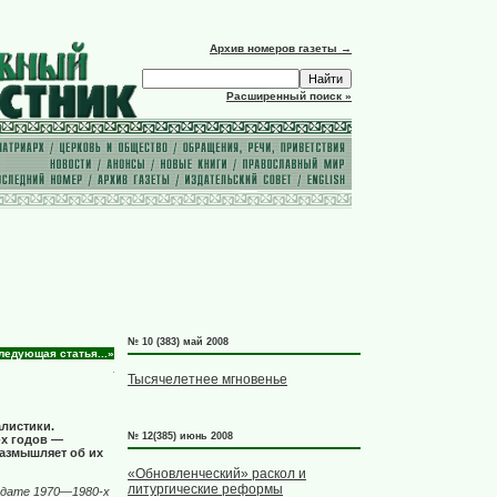
Архив номеров газеты →
Расширенный поиск »
№ 10 (383) май 2008
ледующая статья...»
Тысячелетнее мгновенье
листики.
№ 12(385) июнь 2008
х годов —
размышляет об их
«Обновленческий» раскол и
литургические реформы
здате 1970—1980-х