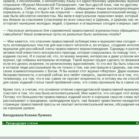
храмов, к песнопениям, к непонятному языку и к единственному церковному журнал
открывали «Журнал Московской Патриархии», там был другой язык, там по-другому 
обращались. Сейчас, когда я 30 лет в Церкви, обращение «ваше высокопреосвящен
нормально, а тогда это было как открытие — иные формы взаимоотношений между 
нам были абсолютно неизвестны. Мы жили в виртуальном «красном» мире, который 
мы бежали за спасением (спасением во всех смыслах) в Церковь, и Церковь нас не 
отторгает нынешних молодых людей, странных и оглашенных сегодня и верных завт
— Насколько актуально для современной православной журналистики обращатьс
самиздата? Какие возможные пути ее развития были заложены тогда?
— Мне кажется, что спасение православной публицистики и журналистики сегодня —
путь исповедальных текстов для массового читателя и, во-вторых, создание интел
журналов для российской элиты православного вероисповедания. Однажды я разгов
активисткой известного московского прихода, которая сокрушалась по поводу того, 
издание скучно. И я сказал ей, что, по моему мнению, интересом и даже успехом мо
журнал, где собраны материалы-исповеди. Такой журнал трудно сделать по формаль
если его делать искренне, по религиозному вдохновению, то это мог бы быть класс
в котором люди рассказывали бы не только о том, как они пришли в Церковь, как они
своих взаимоотношениях с Богом. Я бы назвал этот журнал «Жертва». Дарю назван
безнравственности, о которой сейчас все любят говорить, заключается не в том, чт
телевизору, а в том, что в нас самих не хватает искренности, и потому мы не спосо
для своих изданий статьи такой пробивной силы, что слова проникали бы в самое се
Кроме того, я считаю, что основное отличие самиздатовской православной журнали
«застоя» в том, что она была интеллектуальной. Мне кажется, что сегодня этот вопр
Потому что большинство православных изданий носят в хорошем смысле слова лу
рассказывают о праздниках, календарном круге, там бывают нравственно-назидател
страницах православной прессы не хватает интеллектуальной жизни, обсуждения 
на хорошем уровне.
Беседовала Ксения Лученко
«..Предыдущая статья
С