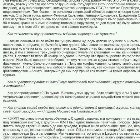
Лев Регельсон, Александр Огородников. Вторая точка зрения — что этого ни в коем 
делать, потому что это чревато разрушением государства (что, собственно говоря, 
позднее), а нужно воцерковить коммунистов и сохранить СССР с тем же Политбюро,
воцерковленным. Тем более, что половина секретарей обкомов партии втихаря крест
внуков. Это была точка зрения Феликса Карелина, Геннадия Шиманова, Владимира 
Впоследствии эта тема вновь проявилась, и если для некоторых было удивительно, 
90-х годах красные знамена соседствовали с хоругвями, то для меня это было абсо
потому что я знал об этих идеях из того самого самиздата.
— Как технически осуществлялось издание запрещенных журналов?
— Самым сложным было найти пишущую машинку, ведь далеко не у всех они были. 
появлялись в продаже, то были безумно дороги. Мы нашли по знакомым две старен
привезли ко мне на квартиру и сели печатать. Тираж у нас был семь экземпляров. 
шесть, и мы в течение трех дней по очереди стучали по клавишам — мы же и печата
умели. Переплести первый номер не удалось, потому что пришли ребята из госбезо
изъяли. Нам было невероятно обидно, потому что столько труда стоило собрать жур
физически тяжело было его напечатать. Попутно конфисковали половину моей сами
библиотеки. Но этот номер мы собрали повторно. Помню, как ночами переснимал м
фотоаппаратом «Зенит», который я до сих пор храню как память. И таким образом 
журнал.
— Как он распространялся? Какой круг читателей мог охватить журнал тиражо
экземпляров?
— Как распространялся? По рукам. В очень узких кругах. Зато такие журналы были
«журналами влияния», превосходя по силе идеологического воздействия многие со
издания.
— Как внутри вашей среды воспринимали единственный церковный журнал, кото
советской цензурой — «Журнал Московской Патриархии»?
— К ЖМП мы относились по-особенному. С одной стороны, мы понимали, что это из
под гигантским гнетом, с другой — ЖМП был единственным печатным голосом Церк
читать между строк. Он плохо до нас доходил, тиражи были небольшие. Для нас, нео
столько журнал, сколько особый образ, знак. Образ того мира, в который мы пришли.
звал, проповедь была запрещена. Мы незваными вторгались в Церковь со своим к
хипповским багажом и относились с невероятным пиететом ко всему церковному —