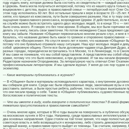
году издать книгу, которая должна была состоять из свидетельств — каждый рассказ
в Церковь. Книга могла получиться интересной, потому что из нашего круга только 
воцерковлен с детства, вырос в православной семье — петербургский поэт Олег Ох
этом году исполнилось 60 лет. Все остальные пришли к вере в возрасте 15—25 лет.
хиппи, кто пришел из комсомола, пути были совершенно разными. Нас в ту пору ох
ощущение православного ренессанса, возрождения Церкви. И действительно, если в
на службе можно было встретить одного-двух молодых людей, то в конце 70-х — пят
было очень много. Я говорю это без тени иронии. В общем, мы все были горячими 
делать эту книгу, писать свои заметочки. Но потом неожиданно Саша предложил сде
книгу мы забыли. Название «Община» первоначально многим резало слух, и мне в т
Казалось, что название должно быть какое-то громкое и откровенно православное —
«Храм» или «Воскресение». Но спустя много лет я понял, что название «Община» б
потому что оно буквально отражало нашу ситуацию. Наш круг молодых людей и дев
собой
церковную общину. Почти все были духовными чадами отца Дмитрия Дудко, а
разных городах, периодически встречались то в Москве, то в Ленинграде, то в Смоле
И мы сами не понимали, что мы собой представляли. А представляли мы собой общи
храме, потому что это было невозможно, а при духовнике. И так мы начали формир
Редактором назначили Огородникова. За литературную часть отвечал Олег Охапкин
профессиональным литератором. И мы сделали журнал. У меня до сих пор чудом с
экземпляр.
— Какие материалы публиковались в журнале?
— В «Общине» были и материалы исповедального характера, о внутреннем духовно
мы собирали для книги. Среди нас были образованные люди, закончившие вузы и с
расставить запятые, а были простые ребята, рабочие, тексты которых выигрывали пр
что они писали правду о себе. Также в «Общине» публиковались художественные п
богословские и политические тексты.
— Что вы имеете в виду, когда говорите о политических текстах? В какой форм
тематика присутствовала в православном самиздате?
— Очень многие идеи, которые в 90-е годы вышли на поверхность и публично обсуж
на московских кухнях в 60-е годы. Например, среди православных интеллектуалов 
два основных направления. Одни стояли на той точке зрения, что надо полностью д
советскую власть и либо возвращаться к монархизму, либо строить демократическо
западный манер, а православие просто выйдет из темницы. Так считали, например, 