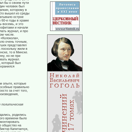
ал бы о своем пути
один человек был
апкин, которому в
 Кто вышел из среды
ватывало острое
 60-е годы в храме
ь-восемь, и это
неофитами и начали
лать журнал, и про
ом числе.
 «Колокола»,
ыло очень точным,
ушек представлял
 поскольку жили в
нске, то в Минске.
ну, но не при
овать журнал.
, который был
охранился
м опыте, которые
пособные правильно
осто за счет того,
роизведения,
е политическая
дались, родились
того времени было
емонтировать
е общество на
Виктор Капитанчук,