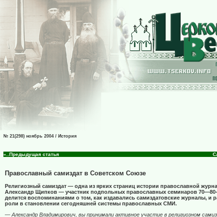
№ 21(298) ноябрь 2004 / История
«..Предыдущая статья
С
Православный самиздат в Советском Союзе
Религиозный самиздат — одна из ярких страниц истории православной журна
Александр Щипков — участник подпольных православных семинаров 70—80-
делится воспоминаниями о том, как издавались самиздатовские журналы, и 
роли в становлении сегодняшней системы православных СМИ.
— Александр Владимирович, вы принимали активное участие в религиозном сами