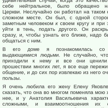
удивительный случай, когда это качество
себе нейтральное, было обращено н
Церкви. Неслучайно он работал на таком 
сложном месте. Он был, с одной сторо
заметным человеком
к
своем кругу и при 
уйти в тень, подать другого. Он раскр
сразу, и, чтобы узнать его ближе, надо 
общаться с ним.
В его доме я познакомилась со 
выдающимися людьми. Не случайно, чт
приходили к нему и все они ценили
прошествии многих лет, я все еще переж
общение, и до сих пор извлекаю из него о
пользы.
Я очень любила его жену Елену Яковл
сказать, что она во многом поменяла мою 
нее, и у Анатолия Васильевича харак
сложными, и взаимоотношения их с