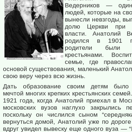
Ведерников — оди
людей, которые на св
вынесли невзгоды, вы
долю Церкви при с
власти. Анатолий В
родился в 1901 г
родители были п
крестьянами. Воспи
семье, где правосл
основой существования, маленький Анатол
свою веру через всю жизнь.
Дать образование своим детям было 
мечтой многих крепких крестьянских семей
1921 года, когда Анатолий приехал в Мос
московских вузов наглухо закрылись п
поскольку он числился сыном “середняк
вернуться домой, Анатолий уже по дороге
вдруг увидел вывеску еще одного вуза — 