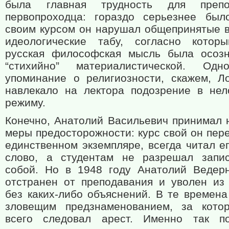
была главная трудность для препод
первопроходца: гораздо серьезнее был
своим курсом он нарушал общепринятые в
идеологические табу, согласно котор
русская философская мысль была осоз
“стихийно” материалистической. Одн
упоминание о религиозности, скажем, Л
навлекало на лектора подозрение в нел
режиму.
Конечно, Анатолий Васильевич принимал 
меры предосторожности: курс свой он пер
единственном экземпляре, всегда читал е
слово, а студентам не разрешал запи
собой. Но в 1948 году Анатолий Ведер
отстранен от преподавания и уволен из
без каких-либо объяснений. В те времена
зловещим предзнаменованием, за кото
всего следовал арест. Именно так по