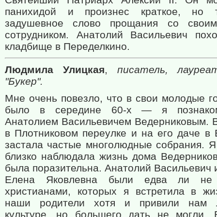
панихидой и произнес краткое, но 
задушевное слово прощания со свои
сотрудником. Анатолий Васильевич пох
кладбище в Переделкино.
Людмила Улицкая
,
писатель, лауреа
"Букер".
Мне очень повезло, что в свои молодые г
было в середине 60-х — я познако
Анатолием Васильевичем Ведерниковым. В
в Плотниковом переулке и на его даче в 
застала частые многолюдные собрания. Я
близко наблюдала жизнь дома Ведерников
была поразительна. Анатолий Васильевич 
Елена Яковлевна были едва ли не
христианами, которых я встретила в жи
наши родители хотя и привили нам 
культуре, но большего дать не могли. 