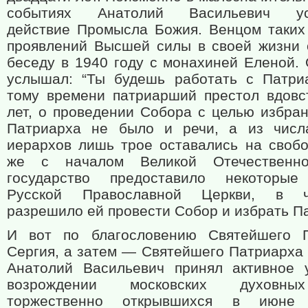
событиях Анатолий Васильевич ус
действие Промысла Божия. Венцом таких
проявлений Высшей силы в своей жизни 
беседу в 1940 году с монахиней Еленой. 
услышал: “Ты будешь работать с Патриа
тому времени патриарший престол вдовс
лет, о проведении Собора с целью избран
Патриарха не было и речи, а из числ
иерархов лишь трое оставались на свобо
же с началом Великой Отечественн
государство предоставило некоторые
Русской Православной Церкви, в ча
разрешило ей провести Собор и избрать П
И вот по благословению Святейшего П
Сергия, а затем — Святейшего Патриарха 
Анатолий Васильевич принял активное 
возрождении московских духовны
торжественно открывшихся в июне