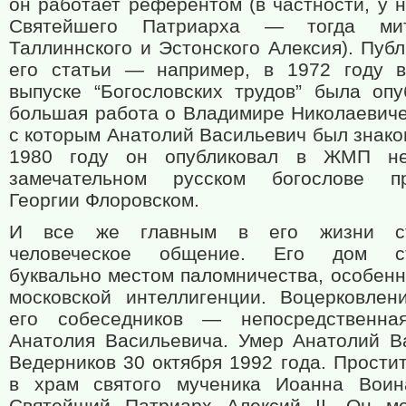
он работает референтом (в частности, у 
Святейшего Патриарха — тогда мит
Таллиннского и Эстонского Алексия). Пуб
его статьи — например, в 1972 году 
выпуске “Богословских трудов” была опу
большая работа о Владимире Николаевиче
с которым Анатолий Васильевич был знако
1980 году он опубликовал в ЖМП не
замечательном русском богослове пр
Георгии Флоровском.
И все же главным в его жизни ст
человеческое общение. Его дом ст
буквально местом паломничества, особенн
московской интеллигенции. Воцерковлен
его собеседников — непосредственная
Анатолия Васильевича. Умер Анатолий В
Ведерников 30 октября 1992 года. Прости
в храм святого мученика Иоанна Воин
Святейший Патриарх Алексий II. Он м