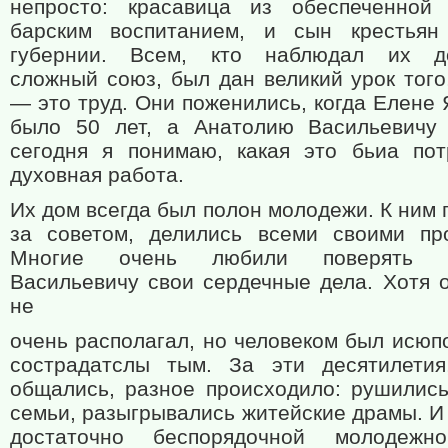
непросто: красавица из обеспеченной
барским воспитанием, и сын крестьян
губернии. Всем, кто наблюдал их до
сложный союз, был дан великий урок того
— это труд. Они поженились, когда Елене
было 50 лет, а Анатолию Васильевичу
сегодня я понимаю, какая это бьиа по
духовная работа.
Их дом всегда был полон молодежи. К ним
за советом, делились всеми своими пр
Многие очень любили поверять А
Васильевичу свои сердечные дела. Хотя о
не
очень располагал, но человеком был исюп
сострадатслы тым. За эти десятилети
общались, разное происходило: рушилис
семьи, разыгрывались житейские драмы. И
достаточно беспорядочной молодежн