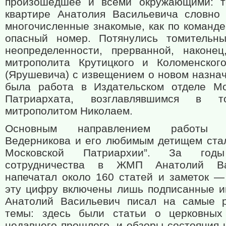
произошедшее и всеми окружающими: т
квартире Анатолия Васильевича словно 
многочисленные знакомые, как по команде
опасный номер. Потянулись томительн
неопределенности, прерванной, наконец
митрополита Крутицкого и Коломенског
(Ярушевича) с извещением о новом назнач
была работа в Издательском отделе Мо
Патриархата, возглавлявшимся в 
митрополитом Николаем.
Основным направлением работы А
Ведерникова и его любимым детищем ста
Московской Патриархии”. За год
сотрудничества в ЖМП Анатолий Ва
напечатал около 160 статей и заметок —
эту цифру включены лишь подписанные и
Анатолий Васильевич писал на самые 
темы: здесь были статьи о церковных
недавнего прошлого, и обзоры состояния 