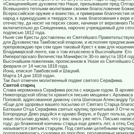
«Священнейшее духовенство Наше, призывавшее пред Олта
Всевышняго теплыми молитвами своими благословение Божие
Всероссийское оружие и воинство, и примерами благочестия 
народ к единодушию и твердости, в знак благоговения к вере и
отечеству, да носит на персях своих, начиная от верховнаго 
включительно до Священника, нарочно учреждаемый для сего
подписью 1812 года.
Ныне сии Кресты доставлены из Святейшаго Правительствую
для Духовенства Тамбовской епархии, и исполняя предписани
препровождаю при сем один таковый Крест к вам для ношения
Владимирской ленте, как о том изъяснено в Высочайшем Его
Императорскаго Величества Манифесте 30-го августа 1814 год
Высочайшем повелении, прописанном в Указе из Святейшаго 
февраля от 14 числа 1818 года.
Иона, епископ Тамбовский и Шацкий.
Марта 14 дня 1818 года».
Так был отмечен молитвенный подвиг святого Серафима.
Святой старец
Слава иеромонаха Серафима росла с каждым годом. В архиве
Нижегородской области хранится письмо мещанки г. Арзамаса
Поповой, адресованное диакону села Шилокши Александру Гр
«Еще для здоровья вашего посылаю от Святаго Старца благо
Батюшки Отца Серафима святых крупиц прочитывая 3 Отче н
Богородице Дево радуйся и однаво Верую, и будет польза, для
оные посылаю думаю, что у вас оных уже нет». Письмо написа
году: до блаженной кончины старца еще девять лет, а отец С
называется святым старцем. Под святыми целебными крупица
подразумевались сухарики из просфор, раздаваемые монахом