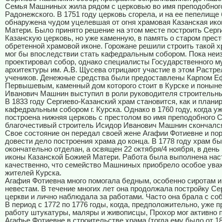
Семья Машниных жила рядом с церковью во имя преподобног
Радонежского. В 1751 году церковь сгорела, и на ее пепелище
обнаружена чудом уцелевшая от огня храмовая Казанская ик
Матери. Было принято решение на этом месте построить Серг
Казанскую церковь, но уже каменную, в память о старом прес
обретенной храмовой иконе. Горожане решили строить такой х
мог бы впоследствии стать кафедральным собором. Пока неиз
проектировал собор, однако специалисты Государственного м
архитектуры им. А.В. Щусева отрицают участие в этом Растре
учеников. Денежные средства были предоставлены Карпом 
Первышевым, каменный дом которого стоит в Курске и поныне
Иванович Машнин выступил в роли руководителя строительны
В 1833 году Сергиево-Казанский храм становится, как и плани
кафедральным собором г. Курска. Однако в 1760 году, когда у
построена нижняя церковь с престолом во имя преподобного С
благочестивый строитель Исидор Иванович Машнин скончалс
Свое состояние он передал своей жене Агафии Фотиевне и по
довести дело построения храма до конца. В 1778 году храм б
окончательно отделан, а освящен 22 октября/4 ноября, в день
иконы Казанской Божией Матери. Работа была выполнена нас
качественно, что семейство Машниных приобрело особое ува
жителей Курска.
Агафия Фотиевна много помогала бедным, особенно сиротам 
невестам. В течение многих лет она продолжала постройку Се
церкви и лично наблюдала за работами. Часто она брала с со
В период с 1772 по 1776 годы, когда, предположительно, уже п
работу штукатуры, маляры и живописцы, Прохор мог активно 
Агафье Фотиевне в строительстве храма (тогда ему было от 18 