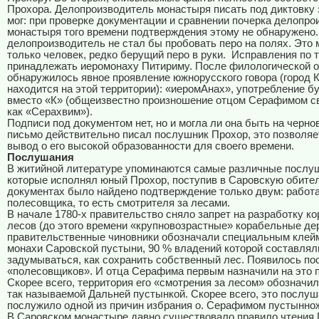
Прохора. Делопроизводитель монастыря писать под диктовку 
мог: при проверке документации и сравнении почерка делопро
монастыря того времени подтверждения этому не обнаружено.
делопроизводитель не стал бы пробовать перо на полях. Это 
только человек, редко берущий перо в руки. Исправления по 
принадлежать иеромонаху Питириму. После филологической о
обнаружилось явное проявление южнорусского говора (город К
находится на этой территории): «иеромАнах», употребление б
вместо «К» (общеизвестно произношение отцом Серафимом с
как «Серахвим»).
Подписи под документом нет, но и могла ли она быть на черно
письмо действительно писал послушник Прохор, это позволяе
вывод о его высокой образованности для своего времени.
Послушания
В житийной литературе упоминаются самые различные послу
которые исполнял юный Прохор, поступив в Саровскую обите
документах было найдено подтверждение только двум: работа
полесовщика, то есть смотрителя за лесами.
В начале 1780-х правительство сняло запрет на разработку к
лесов (до этого времени «крупновозрастные» корабельные де
правительственные чиновники обозначали специальным клейм
монахи Саровской пустыни, 90 % владений которой составлял
задумываться, как сохранить собственный лес. Появилось п
«полесовщиков». И отца Серафима первым назначили на это 
Скорее всего, территория его «смотрения за лесом» обозначи
так называемой Дальней пустынкой. Скорее всего, это послуш
послужило одной из причин избрания о. Серафимом пустынно
В Саровском монастыре давно существовало правило чтения 