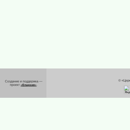
© «Цер
Создание и поддержка —
проект
.
«Епархия»