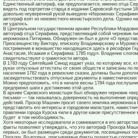
Единственный автограф, как предполагается, именно отца Се
видеть под портретом старца в издании Саровской пустыни 186
довольно неуверенной рукой выведено «Иеромонах Серафим»
автограф взят из неизвестного монастырского дела. Однако на
не удалось.
В Центральном государственном архиве Республики Мордови
автограф отца Серафима, представляющий собой черновик пи
иеромонаха Питирима. Обнаружен он был в деле «О представ
Преосвященству Виктору, епископу Владимирскому и Муромск
пострижения в монашество находящихся здесь в рясофоре Ге
Анастасия, Исаакия и Серафима: 1785 году». Владение слогом
свидетельствуют о грамотности автора.
В 1783 году Святейший Синод издает указ, по которому все, к
руках отпускные аттестаты от своих обществ и записаны по п
населения 1782 года в ревизские сказки, должны были допол
засвидетельствовать отпускные документы в наместнических
Можно предположить, что в начале весны 1784 года послушни
предпринял шаги к достижению этой цели.
В архиве Саровского монастыря был обнаружен черновик «ве
письма» — так называлась доверенность на выполнение опр
действий. Прохор Машнин просит своего земляка иеромонаха
представлять его интересы в городовом магистрате, наместни
правлении города Курска «или в другое какое присутственное 
будет в том необходимость.
Хотя некоторые исследователи и сомневаются в его авторстве
факты позволяют утверждать, что это автограф Прохора Машн
первых, он был размещен среди документов, посвященных п
Прохору. Во-вторых, описываемые факты полностью соответс