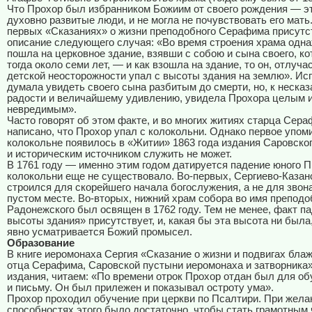
Что Прохор был избранником Божиим от своего рождения — э
духовно развитые люди, и не могла не почувствовать его мать
первых «Сказаниях» о жизни преподобного Серафима присутс
описание следующего случая: «Во время строения храма одн
пошла на церковное здание, взявши с собою и сына своего, к
тогда около семи лет, — и как взошла на здание, то он, отлучас
детской неосторожности упал с высоты здания на землю». Ис
думала увидеть своего сына разбитым до смерти, но, к несказ
радости и величайшему удивлению, увидела Прохора целым 
невредимым».
Часто говорят об этом факте, и во многих житиях старца Сер
написано, что Прохор упал с колокольни. Однако первое упом
колокольне появилось в «Житии» 1863 года издания Саровско
и историческим источником служить не может.
В 1761 году — именно этим годом датируется падение юного 
колокольни еще не существовало. Во-первых, Сергиево-Казан
строился для скорейшего начала богослужения, а не для звон
пустом месте. Во-вторых, нижний храм собора во имя преподо
Радонежского был освящен в 1762 году. Тем не менее, факт п
высоты здания» присутствует, и, какая бы эта высота ни была
явно усматривается Божий промысел.
Образование
В книге иеромонаха Сергия «Сказание о жизни и подвигах бла
отца Серафима, Саровской пустыни иеромонаха и затворника»
издания, читаем: «По времени отрок Прохор отдан был для о
и письму. Он был прилежен и показывал остроту ума».
Прохор проходил обучение при церкви по Псалтири. При жела
способностях этого было достаточно, чтобы стать грамотным