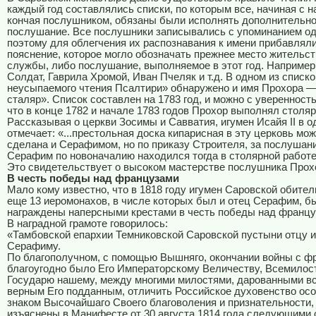
каждый год составлялись списки, по которым все, начиная с н
кончая послушником, обязаны были исполнять дополнительн
послушание. Все послушники записывались с упоминанием од
поэтому для облегчения их распознавания к имени прибавляли
пояснение, которое могло обозначать прежнее место жительст
службы, либо послушание, выполняемое в этот год. Например,
Солдат, Гаврила Хромой, Иван Пчеляк и т.д. В одном из списк
неусыпаемого чтения Псалтири» обнаружено и имя Прохора 
сталяр». Список составлен на 1783 год, и можно с уверенность
что в конце 1782 и начале 1783 годов Прохор выполнял столя
Рассказывая о церкви Зосимы и Савватия, игумен Исайя II в о
отмечает: «...престольная доска кипарисная в эту церковь мо
сделана и Серафимом, но по приказу Строителя, за послушани
Серафим по новоначалию находился тогда в столярной работе
Это свидетельствует о высоком мастерстве послушника Прох
В честь победы над французами
Мало кому известно, что в 1818 году игумен Саровской обите
еще 13 иеромонахов, в числе которых был и отец Серафим, б
награждены наперсными крестами в честь победы над францу
В наградной грамоте говорилось:
«Тамбовской епархии Темниковской Саровской пустыни отцу 
Серафиму.
По благополучном, с помощью Вышняго, окончании войны с ф
благоугодно было Его Императорскому Величеству, Всемило
Государю нашему, между многими милостями, дарованными в
верным Его подданным, отличить Российское духовенство ос
знаком Высочайшаго Своего благоволения и признательности,
изъяснены в Манифесте от 30 августа 1814 года следующими 