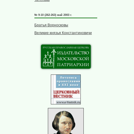
№ 9-10 (262-263) май 2003 г.
Братья Ворносковы
Великие князья Константиновичи