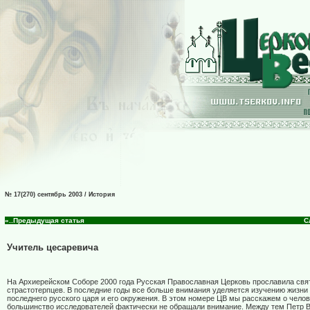
№ 17(270) сентябрь 2003 / История
«..Предыдущая статья
С
Учитель цесаревича
На Архиерейском Соборе 2000 года Русская Православная Церковь прославила св
страстотерпцев. В последние годы все больше внимания уделяется изучению жизни
последнего русского царя и его окружения. В этом номере ЦВ мы расскажем о челове
большинство исследователей фактически не обращали внимание. Между тем Петр 