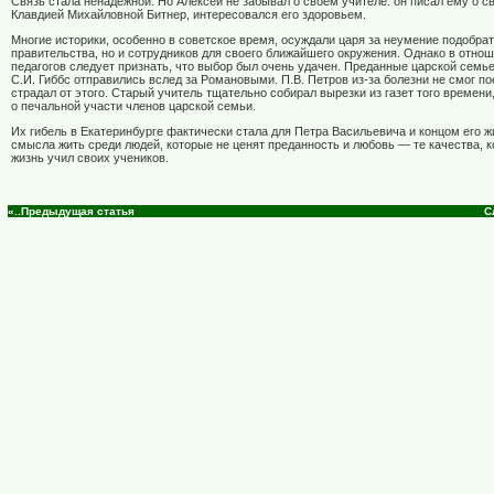
Связь стала ненадежной. Но Алексей не забывал о своем учителе: он писал ему о с
Клавдией Михайловной Битнер, интересовался его здоровьем.
Многие историки, особенно в советское время, осуждали царя за неумение подобрат
правительства, но и сотрудников для своего ближайшего окружения. Однако в отно
педагогов следует признать, что выбор был очень удачен. Преданные царской семье
С.И. Гиббс отправились вслед за Романовыми. П.В. Петров из-за болезни не смог п
страдал от этого. Старый учитель тщательно собирал вырезки из газет того времен
о печальной участи членов царской семьи.
Их гибель в Екатеринбурге фактически стала для Петра Васильевича и концом его ж
смысла жить среди людей, которые не ценят преданность и любовь — те качества, 
жизнь учил своих учеников.
«..Предыдущая статья
С