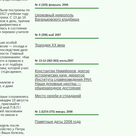
№ 4 (329) февраль 2006
 были построены по
1917 учебном году:
Церковный некрополь
рока. С 13 до 16
Ваганьковского кладбища
ков в день, причем
 арифметика и
илась в состоянии
я перемен учителя
№ 9 (358) май 2007
шая особой
Трагедия XX века
 всем — отсюда и
впоследствии дало
ности. Главный
споминаниях: «Как
это и привело к
№ 13-14 (362-363) июль2007
ь и от подбора
ики, которой учил
Константин Никифоров, доктор
» («Цесаревич.
исторических наук, директор
Института славяноведения РАН:
нализм и
Наши духовные центры —
, и даже
общенародное достояние
Место скорби и страданий
торые сохранились
ивадии 19 августа
, приезжайте
й мой П.В.П.!
елей ласковыми
№ 1-2(374-375) январь 2008
 по имени и
Памятные даты 2008 года
недель после
койство у Петра
 Ваша болезнь,