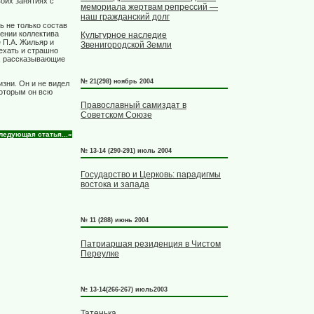
воих занятиях с
мемориала жертвам репрессий —
наш гражданский долг
ь не только состав
шении коллектива
Культурное наследие
 П.А. Жильяр и
Звенигородской Земли
оехать и страшно
и, рассказывающие
№ 21(298) ноябрь 2004
изни. Он и не видел
которым он всю
Православный самиздат в
Советском Союзе
ледующая статья...»
№ 13-14 (290-291) июль 2004
Государство и Церковь: парадигмы
востока и запада
№ 11 (288) июнь 2004
Патриаршая резиденция в Чистом
Переулке
№ 13-14(266-267) июль2003
Татенька