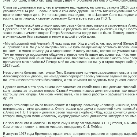
знает Бог один, и как я был рад, когда узнал, что болезнь эта благополучно миновала
Стоит ли удивляться тому, что в дневнике наследника, например, за июль 1916 года
упоминается 14 раз — больше чем о ком-либо другом. То есть Алексей упоминал о 
практически через день. Из того же дневника видно, что в Царском Селе наследник 
гости к двум людям: к своему ровеснику Коле и все к тому же П.В.П.
После Февральской революции царская семья была арестована и заключена в Алек
Царского Села. Их участь добровольно разделили несколько учителей и слуг. Прест
закончилась, начался подвиг. Петра Васильевича среди них не было. Господь послал
и он вынужден был страдать и телом и душой у себя дома.
«Милый дорогой мой Алексей. Я лежу пластом. Худ и слаб я, как тросточка! Желаю В
«...приболел и я. Лицо мое выпрямилось, но губы по-прежнему остались перекошен
пешком... я много не могу, да и запрещено». К слову сказать, состояние учителя так
Тем не менее он продолжает общение с теперь уже бывшим цесаревичем. «Как мне
писать, дорогой мой ненаглядный Алексей Николаевич, но желание сказать вам сло
превмогает мою слабость! Почерк мой не изменился, но пишу я втрое медленней» (
1917 года).
Несмотря на болезнь, как только Петр Васильевич получил разрешение посылать п
Александровский дворец, он немедленно передает своему ученику задания по русск
пишете и излагаете почти без ошибок, и это не может не радовать мое учительское 
Царская семья в это время начинает заниматься хозяйственными делами: Николай
колет дрова, дети сажают огород. Старый учитель и здесь делится опытом, как пра
картошку, лук, огурцы. Он и сам «чувствует, что в таких работах и забывается весь
душа».
Видно, что общение было важно обоим: и старому, больному человеку, и юноше, тол
потерявшему титул цесаревича. Они утешали друг друга с искренней христианской
к Алексею П.В. Петров и делится своей главной скорбью: «Жду, когда кончится дело 
которой побудила меня и болезнь, и упразднение моей должности, которую я занима
Не забывали его и коллеги. По-прежнему к нему заглядывали Э.П. Цытович, К.А. Иван
Сам он смог посетить только жившего неподалеку С.И. Гиббса.
В августе 1917 года Временное правительство приняло решение о переводе царской