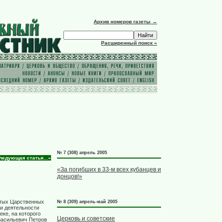
Архив номеров газеты →
Расширенный поиск »
№ 7 (308) апрель 2005
ледующая статья...»
«За погибших в 33-м всех кубанцев и
донцов!»
ятых Царственных
№ 8 (309) апрель-май 2005
 и деятельности
ке, на которого
Церковь и советские
Васильевич Петров