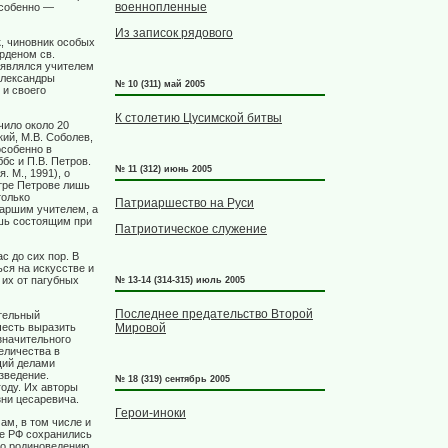
военнопленные
особенно —
Из записок рядового
, чиновник особых
рденом св.
а являлся учителем
 Александры
№ 10 (311) май 2005
 и своего
К cтолетию Цусимской битвы
чило около 20
ий, М.В. Соболев,
особенно в
бс и П.В. Петров.
№ 11 (312) июнь 2005
 М., 1991), о
етре Петрове лишь
только
Патриаршество на Руси
таршим учителем, а
шь состоящим при
Патриотическое служение
с до сих пор. В
ься на искусстве и
 их от пагубных
№ 13-14 (314-315) июль 2005
Последнее предательство Второй
ательный
честь выразить
Мировой
значительного
еличества в
щий делами
зведение.
№ 18 (319) сентябрь 2005
году. Их авторы
ни цесаревича.
Герои-иноки
ам, в том числе и
ве РФ сохранились
по родиноведению.