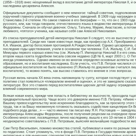
(1858—1918) внес неоценимый вклад в воспитание детей императора Николая II, и 
наследника цесаревича Алексея.
Официальные документы сообщают о нем немногое: тайный советник, подполковник
поручений главного управления военно-учебных заведений. В 1909 году награжден о
Станислава 2-й степени. Но самое главное в его биографии — то, что он с 1903 год
русского, или, как тогда говорили, отечественного языка в ведомстве императрицы
Федоровны. Сначала он обучал девочек: Ольгу, Татьяну, Марию, Анастасию, а потом
любимого, «пятого» ученика, как называл себя сам Алексей Николаевич.
Из списка преподавателей детей императора Николая II следует, что их высочеств у
преподавателей. Среди них такие известные люди, как профессор А.Х. Преображенск
К.А. Иванов, доктор богословия протоиерей А.Рождественский. Однако цесаревича, 
последние годы царствования, учили в основном три человека: П.А. Жильяр, С.И. Гиб
Мемуары первого хорошо известны (см. Жильяр П. Император Николай II и его семья.
втором наша газета подробном писала совсем недавно (ЦВ № 6, март 2003 г.). О П
иногда упоминалось. Однако именно он во многом определял основные аспекты не 
образования, но и воспитания наследника. Если учесть, что П.В. Петров числился с
официально воспитателя не было назначено (П.Жильяр по документам считался ли
воспитателе), то можно понять, как высоко ставилось его мнение в этих вопросах.
Русская жизнь начала ХХ века очень напоминала ту суету, которая господствует у на
политике стал появляться «плюрализм мнений и оценок», и это не замедлило сказат
литературе. Все это ставило перед воспитателями царских детей задачу ограждения
влияний современного мира.
Всякая новая книга, прежде чем попасть в библиотеку их высочеств, проходила тщ
предварительный просмотр. Чаще всего это доверяли именно П.В. Петрову. «Имею 
Вашему превосходительству мою искреннюю благодарность, как за просмотр этого 
труда, так и за Вашу неизменную готовность оказывать содействие канцелярии Ея В
подобного рода делах...» — часто именно так писал ему Я.Н. Ростовцев — заведую
императрицы Александры Федоровны, после получения рецензии на очередное прои
Особенно много книг, посвященных лично наследнику, вышло к его 10-летию в 1904 
неоднократно советовались с П.В. Петровым, выясняя мельчайшие подробности жиз
Сам Петр Васильевич, помимо множества статей, публиковал и книги по разным тем
по педагогике. Стоит упоминуть, что в фонде П.В. Петрова в Государственном архи
интересные и для нынешних специалистов методические разработки новых курсов 