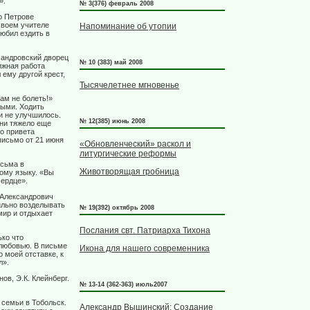
».
№ 3(376) февраль 2008
 о Петрове
своем учителе
Напоминание об утопии
любил ездить в
сандровский дворец
№ 10 (383) май 2008
ижная работа
 ему другой крест,
Тысячелетнее мгновенье
ам не болеть!»
ными. Ходить
 и не улучшилось.
№ 12(385) июнь 2008
 ни тяжело еще
во привета
письмо от 21 июня
«Обновленческий» раскол и
литургические реформы
исьма в
Животворящая гробница
ому языку. «Вы
сердце».
 Александрович
вильно возделывать
№ 19(392) октябрь 2008
 мир и отдыхает
Послания свт. Патриарха Тихона
ько что
 любовью. В письме
Икона для нашего современника
о моей отставке, к
л».
ов, Э.К. Клейнберг.
№ 13-14 (362-363) июль2007
 семьи в Тобольск.
Александр Вышинский: Создание