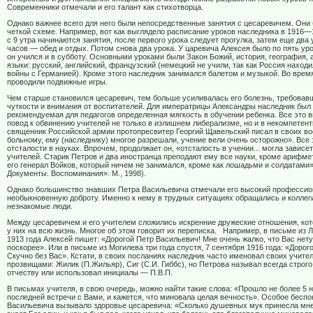
Современники отмечали и его талант как стихотворца.
Однако важнее всего для него были непосредственные занятия с цесаревичем. Они
четкой схеме. Например, вот как выглядело расписание уроков наследника в 1916—
с 9 утра начинаются занятия, после первого урока следует прогулка, затем еще два у
часов — обед и отдых. Потом снова два урока. У царевича Алексея было по пять уро
он учился и в субботу. Основными уроками были Закон Божий, история, география,
языки: русский, английский, французский (немецкий не учили, так как Россия наход
войны с Германией). Кроме этого наследник занимался балетом и музыкой. Во врем
проводили подвижные игры.
Чем старше становился цесаревич, тем больше усиливалась его болезнь, требовав
чуткости и внимания от воспитателей. Для императрицы Александры наследник был
рекомендуемая для педагогов определенная мягкость в обучении ребенка. Все это 
повод к обвинению учителей не только в излишнем либерализме, но и в некомпетент
священник Российской армии протопресвитер Георгий Щавельский писал в своих во
больному, ему (наследнику) многое разрешали, учение вели очень осторожно». Все 
отсталости в науках. Впрочем, продолжает он, «отсталость в учении... могла зависет
учителей. Старик Петров и два иностранца преподают ему все науки, кроме арифмет
его генерал Войков, который ничем не занимался, кроме как лошадьми и солдатами
Документы. Воспоминания». М., 1998).
Однако большинство знавших Петра Васильевича отмечали его высокий профессио
необыкновенную доброту. Именно к нему в трудных ситуациях обращались и коллеги
незнакомые люди.
Между цесаревичем и его учителем сложились искренние дружеские отношения, ко
у них на всю жизнь. Многое об этом говорит их переписка.
Например, в письме из Л
1913 года Алексей пишет: «Дорогой Петр Васильевич! Мне очень жалко, что Вас нету
поскорее». Или в письме из Могилева три года спустя, 7 сентября 1916 года: «Дорого
Скучно без Вас». Кстати, в своих посланиях наследник часто именовал своих учит
прозвищами: Жилик (П.Жильяр), Сиг (С.И. Гиббс), но Петрова называл всегда строго
отчеству или использовал инициалы — П.В.П.
В письмах учителя, в свою очередь, можно найти такие слова: «Прошло не более 5 
последней встречи с Вами, и кажется, что миновала целая вечность». Особое беспо
Васильевича вызывало здоровье цесаревича: «Сколько душевных мук принесла мне