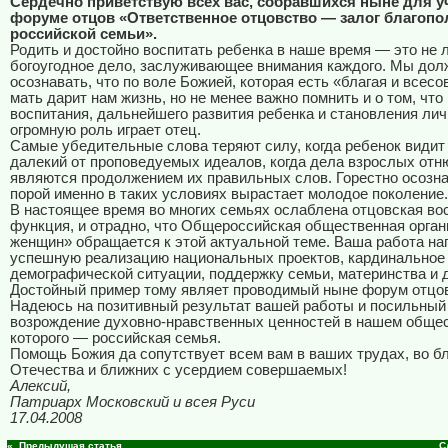
Сердечно приветствую всех вас, собравшихся ныне для у
форуме отцов «Ответственное отцовство — залог благопо
российской семьи».
Родить и достойно воспитать ребенка в наше время — это не л
богоугодное дело, заслуживающее внимания каждого. Мы до
осознавать, что по воле Божией, которая есть «благая и всес
мать дарит нам жизнь, но не менее важно помнить и о том, что
воспитания, дальнейшего развития ребенка и становления ли
огромную роль играет отец.
Самые убедительные слова теряют силу, когда ребенок видит
далекий от проповедуемых идеалов, когда дела взрослых отн
являются продолжением их правильных слов. Горестно осозна
порой именно в таких условиях вырастает молодое поколение.
В настоящее время во многих семьях ослаблена отцовская во
функция, и отрадно, что Общероссийская общественная орга
женщин» обращается к этой актуальной теме. Ваша работа на
успешную реализацию национальных проектов, кардинальное
демографической ситуации, поддержку семьи, материнства и 
Достойный пример тому являет проводимый ныне форум отцо
Надеюсь на позитивный результат вашей работы и посильный
возрождение духовно-нравственных ценностей в нашем общес
которого — российская семья.
Помощь Божия да сопутствует всем вам в ваших трудах, во б
Отечества и ближних с усердием совершаемых!
Алексий,
Патриарх Московский и всея Руси
17.04.2008
«..Предыдущая статья
С