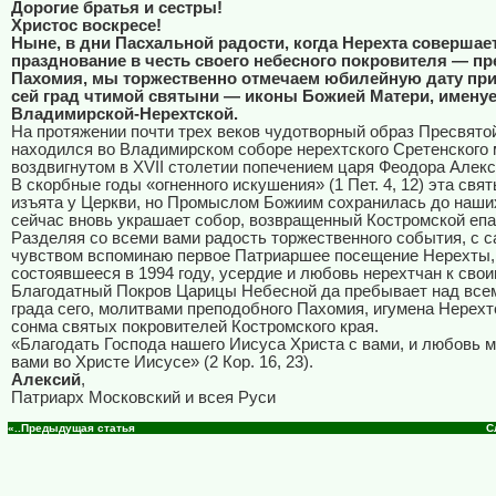
Дорогие братья и сестры!
Христос воскресе!
Ныне, в дни Пасхальной радости, когда Нерехта совершае
празднование в честь своего небесного покровителя — п
Пахомия, мы торжественно отмечаем юбилейную дату при
сей град чтимой святыни — иконы Божией Матери, имену
Владимирской-Нерехтской.
На протяжении почти трех веков чудотворный образ Пресвято
находился во Владимирском соборе нерехтского Сретенского
воздвигнутом в
XVII
столетии попечением царя Феодора Алекс
В скорбные годы «огненного искушения» (1 Пет. 4, 12) эта свя
изъята у Церкви, но Промыслом Божиим сохранилась до наши
сейчас вновь украшает собор, возвращенный Костромской епа
Разделяя со всеми вами радость торжественного события, с
чувством вспоминаю первое Патриаршее посещение Нерехты,
состоявшееся в 1994 году, усердие и любовь нерехтчан к сво
Благодатный Покров Царицы Небесной да пребывает над все
града сего, молитвами преподобного Пахомия, игумена Нерехтс
сонма святых покровителей Костромского края.
«Благодать Господа нашего Иисуса Христа с вами, и любовь м
вами во Христе Иисусе» (2 Кор. 16, 23).
Алексий
,
Патриарх Московский и всея Руси
«..Предыдущая статья
С