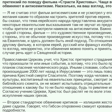
претензий по поводу фильма «Страсти Христовы». Чаще в
обвиняют в антисемитизме. Насколько, на ваш взгляд, эт
— Я не считаю этот фильм антисемитским и не усмотрел у его
желания каким-то образом настроить зрителей против евреев. 
бы сказал, что тема еврейского народа представлена аккуратн
некоторые евангельские высказывания там не звучат из пред
чтобы зрители не усмотрели намеков на антисемитизм. Важно 
с одной стороны, фильм — это художественное произведение, 
стороны, это не обычное произведение искусства, потому что 
на Евангелии, и здесь должен быть иной подход. По отношен
другому фильму, в котором еврей, русский или француз изобра
то взгляд, некорректно, эти обвинения можно понять и принять
случае речь идет о Священной истории.
Православная Церковь учит, что Христос претерпел страдания
что произошли те или иные события, а потому, что это было 
планом спасения человеческого рода. Иными словами, событи
произошедшие 2000 лет назад в Иерусалиме — это лишь повод
причина Крестной смерти Спасителя. Поэтому когда человек 
культуры, воспитанный на евангельских принципах, смотрит 
библейского сюжета, он не может испытывать отрицательные 
отношению к какому бы то ни было народу, будь то римляне и
Согласно учению Церкви, Христос был распят не по воле этих
искупление наших грехов.
— Второе стандартное обвинение критиков — излишняя жесто
даже садизм. Говорят, что Гибсон откровенно смакует кровавы
подробности.