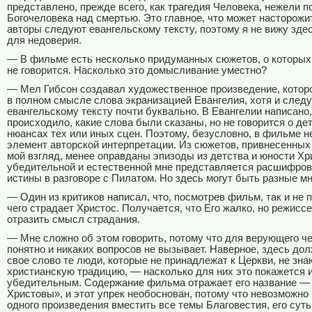
представлено, прежде всего, как трагедия Человека, нежели п
Богочеловека над смертью. Это главное, что может насторожи
авторы следуют евангельскому тексту, поэтому я не вижу зде
для недоверия.
— В фильме есть несколько придуманных сюжетов, о которых
не говорится. Насколько это домысливание уместно?
— Мел Гибсон создавал художественное произведение, котор
в полном смысле слова экранизацией Евангелия, хотя и следу
евангельскому тексту почти буквально. В Евангелии написано,
происходило, какие слова были сказаны, но не говорится о де
нюансах тех или иных сцен. Поэтому, безусловно, в фильме 
элемент авторской интерпретации. Из сюжетов, привнесенных
мой взгляд, менее оправданы эпизоды из детства и юности Хр
убедительной и естественной мне представляется расшифров
истины в разговоре с Пилатом. Но здесь могут быть разные мн
— Один из критиков написал, что, посмотрев фильм, так и не 
чего страдает Христос. Получается, что Его жалко, но режисс
отразить смысл страдания.
— Мне сложно об этом говорить, потому что для верующего ч
понятно и никаких вопросов не вызывает. Наверное, здесь до
свое слово те люди, которые не принадлежат к Церкви, не зна
христианскую традицию, — насколько для них это покажется 
убедительным. Содержание фильма отражает его название —
Христовы», и этот упрек необоснован, потому что невозможно
одного произведения вместить все темы Благовестия, его суть