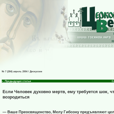
№ 7 (284) апрель 2004 / Дискуссии
«..Предыдущая статья
С
Если Человек духовно мертв, ему требуется шок, ч
возродиться
— Ваше Преосвященство, Мелу Гибсону предъявляют це