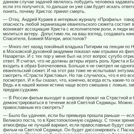
данном случае задачей являлось побудить человека задавать
если это получится, то дальше он уже сам будет искать ответ
понять, почему Христос принял смерть.
— Отец
Андрей Кураев в интервью журналу «Профиль»
говор
опасность любой экранизации евангельского сюжета состоит в
возникает ассоциация Христа с исполнителем роли, и люди мо
молиться актеру.
Допустимо ли, на ваш взгляд, создавать ки
Спасителя, Божией Матери, апостолов?
— Много лет назад покойный владыка Питирим на лекции по 
в Московской духовной академии показал нам отрывки из фил
Назарета». И с тех пор у меня был на этот вопрос сугубо отр
ответ. Я считал, что не должны актеры играть роль Христа и 
входить в образ Богочеловека. Больше я не смотрел ни одног
евангельский сюжет. И на этот раз тоже не испытывал энтузи
смотреть «Страсти Христовы». Но так случилось, что я его вс
посмотрел. И я бы сказал, что, конечно, всегда есть какие-то 
Ведь и в нашей жизни истина чаще всего смешана с ложью, з
предрассудками.
— В России фильм выходит в широкий прокат на Страстной и 
демонстрироваться в течение всей Светлой Седмицы. Можно 
православным его смотреть?
— Было бы удачнее, если бы премьера прошла раньше — если
Великого поста, то в Крестопоклонную седмицу. С точки зрен
атмосферы не лучший вариант, если православные будут смот
фильм на Светлой Седмице. Он будет диссонировать с Пасх