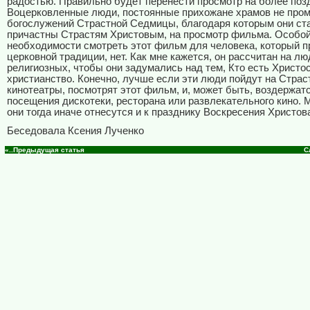
радостью. Правильно будет перенести просмотр на более позд
Воцерковленные люди, постоянные прихожане храмов не про
богослужений Страстной Седмицы, благодаря которым они ст
причастны Страстям Христовым, на просмотр фильма. Особо
необходимости смотреть этот фильм для человека, который 
церковной традиции, нет. Как мне кажется, он рассчитан на л
религиозных, чтобы они задумались над тем, Кто есть Христос
христианство. Конечно, лучше если эти люди пойдут на Страс
кинотеатры, посмотрят этот фильм, и, может быть, воздержатс
посещения дискотеки, ресторана или развлекательного кино. 
они тогда иначе отнесутся и к празднику Воскресения Христов
Беседовала Ксения Лученко
«..Предыдущая статья
С