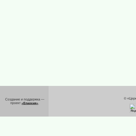
© «Цер
Создание и поддержка —
проект
.
«Епархия»