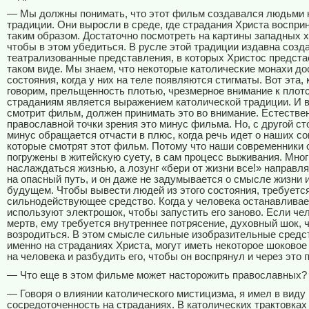
— Мы должны понимать, что этот фильм создавался людьми 
традиции. Они выросли в среде, где страдания Христа воспр
таким образом. Достаточно посмотреть на картины западных 
чтобы в этом убедиться. В русле этой традиции издавна созд
театрализованные представления, в которых Христос предста
таком виде. Мы знаем, что некоторые католические монахи до
состояния, когда у них на теле появляются стигматы. Вот эта, 
говорим, прельщенность плотью, чрезмерное внимание к плот
страданиям является выражением католической традиции. И в
смотрит фильм, должен принимать это во внимание. Естествен
православной точки зрения это минус фильма. Но, с другой ст
минус обращается отчасти в плюс, когда речь идет о наших с
которые смотрят этот фильм. Потому что наши современники
погружены в житейскую суету, в сам процесс выживания. Мно
наслаждаться жизнью, а лозунг «бери от жизни все!» направл
на опасный путь, и он даже не задумывается о смысле жизни и
будущем. Чтобы вывести людей из этого состояния, требуетс
сильнодействующее средство. Когда у человека останавливае
используют электрошок, чтобы запустить его заново. Если че
мертв, ему требуется внутреннее потрясение, духовный шок, 
возродиться. В этом смысле сильные изобразительные средст
именно на страданиях Христа, могут иметь некоторое шоковое
на человека и разбудить его, чтобы он воспрянул и через это 
— Что еще в этом фильме может насторожить православных?
— Говоря о влиянии католического мистицизма, я имел в виду
сосредоточенность на страданиях. В католических трактовках