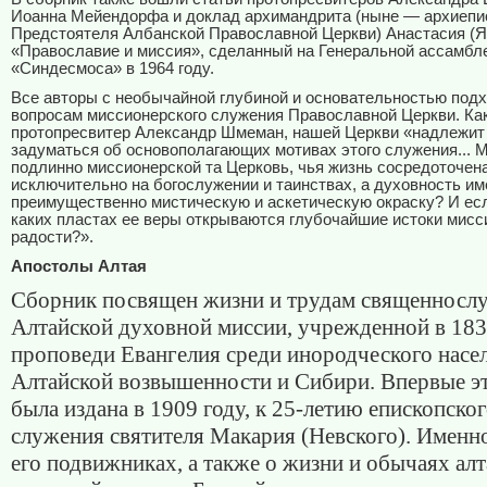
Иоанна Мейендорфа и доклад архимандрита (ныне — архиепи
Предстоятеля Албанской Православной Церкви) Анастасия (Я
«Православие и миссия», сделанный на Генеральной ассамбл
«Синдесмоса» в 1964 году.
Все авторы с необычайной глубиной и основательностью подх
вопросам миссионерского служения Православной Церкви. Ка
протопресвитер Александр Шмеман, нашей Церкви «надлежит
задуматься об основополагающих мотивах этого служения... 
подлинно миссионерской та Церковь, чья жизнь сосредоточен
исключительно на богослужении и таинствах, а духовность им
преимущественно мистическую и аскетическую окраску? И есл
каких пластах ее веры открываются глубочайшие истоки мисс
радости?».
Апостолы Алтая
Сборник посвящен жизни и трудам священносл
Алтайской духовной миссии, учрежденной в 183
проповеди Евангелия среди инородческого насе
Алтайской возвышенности и Сибири. Впервые эт
была издана в 1909 году, к 25-летию епископско
служения святителя Макария (Невского). Именно
его подвижниках, а также о жизни и обычаях алт