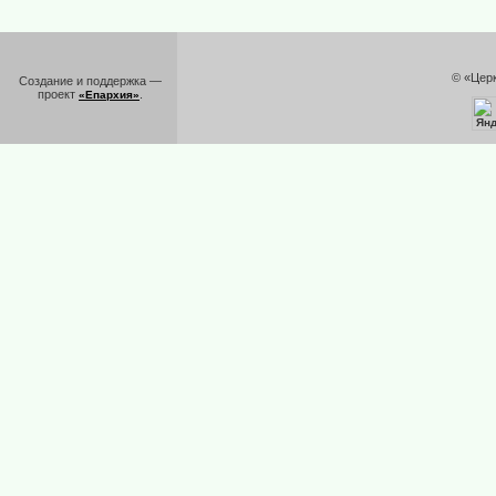
© «Цер
Создание и поддержка —
проект
.
«Епархия»