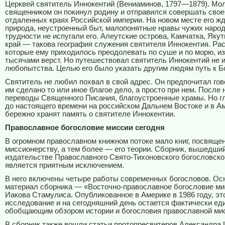
Церквей святитель Иннокентий (Вениаминов, 1797—1879). М
священником он покинул родину и отправился совершать свое
отдаленных краях Российской империи. На новом месте его ж
природа, неустроенный быт, малопонятные нравы чужих наро
трудности не испугали его. Алеутские острова, Камчатка, Яку
край — такова география служения святителя Иннокентия. Рас
которые ему приходилось преодолевать по суше и по морю, и
тысячами верст. Но путешествовал святитель Иннокентий не 
любопытства. Целью его было указать другим людям путь к Бо
Святитель не любил похвал в свой адрес. Он предпочитал гово
им сделано то или иное благое дело, а просто при нем. После 
переводы Священного Писания, благоустроенные храмы. Но гл
до настоящего времени на российском Дальнем Востоке и в А
бережно хранят память о святителе Иннокентии.
Православное богословие миссии сегодня
В огромном православном книжном потоке мало книг, посвяще
миссионерству, а тем более — его теории. Сборник, вышедший
издательстве Православного Свято-Тихоновского богословског
является приятным исключением.
В него включены четыре работы современных богословов. Ос
материал сборника — «Восточно-православное богословие ми
Иакова Стамулиса. Опубликованное в Америке в 1986 году, эт
исследование и на сегодняшний день остается фактически е
обобщающим обзором истории и богословия православной ми
В сборник также вошли статьи протопресвитеров Александра