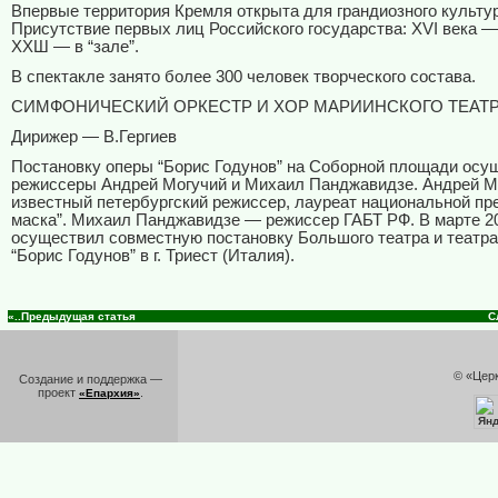
Впервые территория Кремля открыта для грандиозного культур
Присутствие первых лиц Российского государства: XVI века —
ХХШ — в “зале”.
В спектакле занято более 300 человек творческого состава.
СИМФОНИЧЕСКИЙ ОРКЕСТР И ХОР МАРИИНСКОГО ТЕАТ
Дирижер — В.Гергиев
Постановку оперы “Борис Годунов” на Соборной площади осу
режиссеры Андрей Могучий и Михаил Панджавидзе. Андрей 
известный петербургский режиссер, лауреат национальной пр
маска”. Михаил Панджавидзе — режиссер ГАБТ РФ. В марте 20
осуществил совместную постановку Большого театра и театр
“Борис Годунов” в г. Триест (Италия).
«..Предыдущая статья
С
© «Цер
Создание и поддержка —
проект
.
«Епархия»