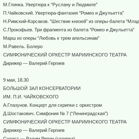
М.Глинка. Увертюра к “Руслану и Людмиле”
П.Чайковский. Увертюра-фантазия “Ромео и Джульетта”
Н.Римский-Корсаков. “Шествие князей” из оперы-балета “Млад
С.Прокофьев. Три фрагмента из балета “Ромео и Джульетта”
Марш из оперы “Любовь к трем апельсинам”
М.Равель. Болеро
СИМФОНИЧЕСКИЙ ОРКЕСТР МАРИИНСКОГО ТЕАТРА
Дирижер — Валерий Гергиев
9 мая, 18.30
БОЛЬШОЙ ЗАЛ КОНСЕРВАТОРИИ
ИМ. П.И. ЧАЙКОВСКОГО
А.Глазунов. Концерт для скрипки с оркестром
Д.Шостакович. Симфония № 7 (“Ленинградская”)
СИМФОНИЧЕСКИЙ ОРКЕСТР МАРИИНСКОГО ТЕАТРА
Дирижер — Валерий Гергиев
Солист — Вадим Репин (скрипка)