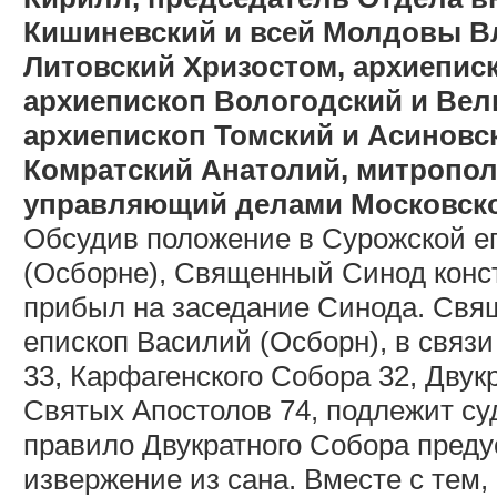
Кишиневский и всей Молдовы В
Литовский Хризостом, архиеписк
архиепископ Вологодский и Ве
архиепископ Томский и Асиновск
Комратский Анатолий, митропол
управляющий делами Московско
Обсудив положение в Сурожской еп
(Осборне), Священный Синод конст
прибыл на заседание Синода. Свящ
епископ Василий (Осборн), в связ
33, Карфагенского Собора 32, Двук
Святых Апостолов 74, подлежит су
правило Двукратного Собора пред
извержение из сана. Вместе с тем,