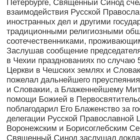
Петербурге, Священный Синод сч
взаимодействия Русской Правосла
иностранных дел и другими госуда
традиционными религиозными общи
соотечественниками, проживающим
Заслушав сообщение председателя
в Чехии празднованиях по случаю
Церкви в Чешских землях и Слова
пожелал дальнейшего преуспеяния
и Словакии, а Блаженнейшему Ми
помощи Божией в Первосвятитель
поблагодарил Его Блаженство за г
делегации Русской Православной Ц
Воронежским и Борисоглебским Се
Священный Синод заслушал докла