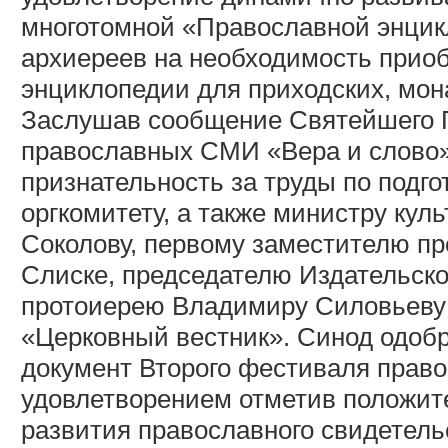
многотомной «Православной энцик
архиереев на необходимость прио
энциклопедии для приходских, мон
Заслушав сообщение Святейшего П
православных СМИ «Вера и слово
признательность за труды по подг
оргкомитету, а также министру кул
Соколову, первому заместителю пр
Слиске, председателю Издательск
протоиерею Владимиру Силовьеву 
«Церковный вестник». Синод одобр
документ Второго фестиваля прав
удовлетворением отметив положит
развития православного свидетель