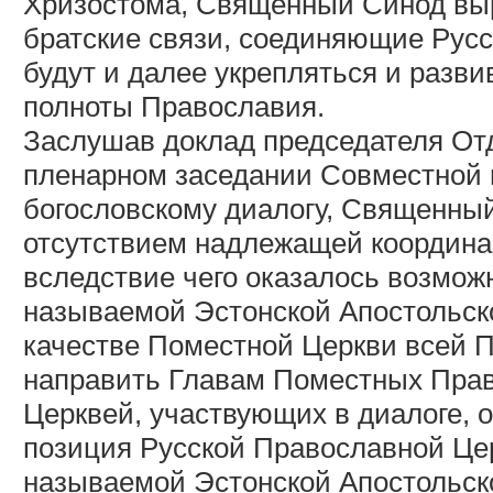
Хризостома, Священный Синод выр
братские связи, соединяющие Рус
будут и далее укрепляться и разви
полноты Православия.
Заслушав доклад председателя От
пленарном заседании Совместной 
богословскому диалогу, Священный
отсутствием надлежащей координац
вследствие чего оказалось возмож
называемой Эстонской Апостольск
качестве Поместной Церкви всей 
направить Главам Поместных Прав
Церквей, участвующих в диалоге, 
позиция Русской Православной Цер
называемой Эстонской Апостольск