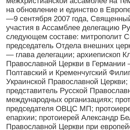
межхристианской ассамблее на тем
на обновление и единство в Европе
—9 сентября 2007 года, Священны
участия в Ассамблее делегацию Р
следующем составе: митрополит С
председатель Отдела внешних цер
— глава делегации; архиепископ К
Православной Церкви в Германии —
Полтавский и Кременчугский Филип
Украинской Православной Церкви; 
представитель Русской Православ
международных организациях; про
председателя ОВЦС МП; протоиере
епархии; протоиерей Александр Бе
Православной Церкви при европейс