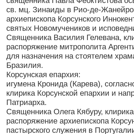
священника Павла Феоктистова ос
св. мц. Зинаиды в Рио-де-Жанейро
архиепископа Корсунского Иннокен
святых Новомучеников и исповедник
Священника Василия Гелевана, кли
распоряжение митрополита Аргент
для назначения на стоятелем храма
Бразилия.
Корсунская епархия:
игумена Кронида (Карева), соглас
клирика Корсунской епархии и нап
Патриарха.
Священника Олега Кябуру, клирика
распоряжение архиепископа Корсу
пастырского служения в Португали