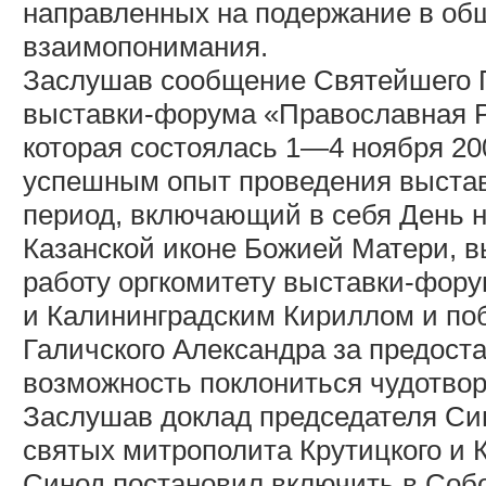
направленных на подержание в об
взаимопонимания.
Заслушав сообщение Святейшего П
выставки-форума «Православная Р
которая состоялась 1—4 ноября 20
успешным опыт проведения выста
период, включающий в себя День н
Казанской иконе Божией Матери, в
работу оргкомитету выставки-фору
и Калининградским Кириллом и поб
Галичского Александра за предост
возможность поклониться чудотво
Заслушав доклад председателя Си
святых митрополита Крутицкого и
Синод постановил включить в Соб