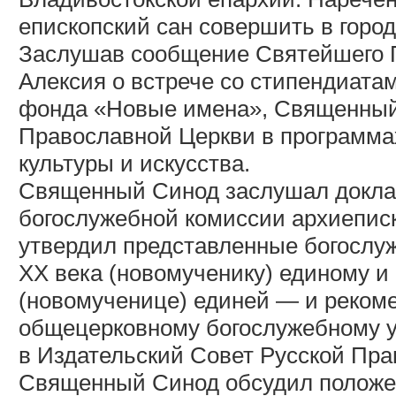
епископский сан совершить в город
Заслушав сообщение Святейшего П
Алексия о встрече со стипендиата
фонда «Новые имена», Священный 
Православной Церкви в программах
культуры и искусства.
Священный Синод заслушал докла
богослужебной комиссии архиеписк
утвердил представленные богослу
XX века (новомученику) единому 
(новомученице) единей — и реком
общецерковному богослужебному 
в Издательский Совет Русской Пра
Священный Синод обсудил положен