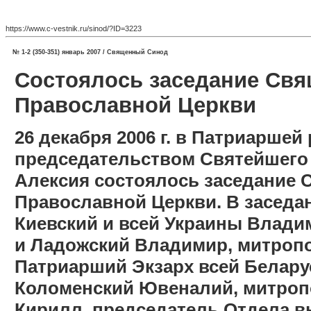
https://www.c-vestnik.ru/sinod/?ID=3223
№ 1-2 (350-351) январь 2007 / Священный Синод
Состоялось заседание Свя
Православной Церкви
26 декабря 2006 г. в Патриарше
председательством Святейшего 
Алексия состоялось заседание 
Православной Церкви. В заседа
Киевский и всей Украины Влади
и Ладожский Владимир, митропо
Патриарший Экзарх всей Белару
Коломенский Ювеналий, митроп
Кирилл, председатель Отдела в