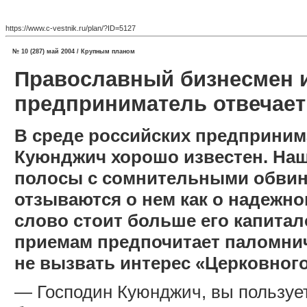
https://www.c-vestnik.ru/plan/?ID=5127
№ 10 (287) май 2004 / Крупным планом
Православный бизнесмен и
предприниматель отвечает
В среде российских предприним
Куюнджич хорошо известен. Наш
полосы с сомнительными обвин
отзываются о нем как о надежно
слово стоит больше его капитал
приемам предпочитает паломнич
не вызвать интерес «Церковного
— Господин Куюнджич, вы пользуе